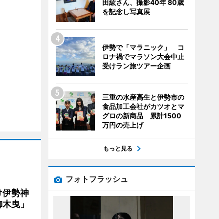
田紘さん、撮影40年 80歳
を記念し写真展
伊勢で「マラニック」 コ
ロナ禍でマラソン大会中止
受けラン旅ツアー企画
三重の水産高生と伊勢市の
食品加工会社がカツオとマ
グロの新商品 累計1500
万円の売上げ
もっと見る
フォトフラッシュ
け伊勢神
御木曳」