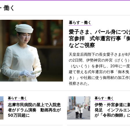
・働く
暮らす・働く
愛子さま、パール身につ
宮参拝 式年遷宮行事「
などご視察
天皇皇后両陛下の長女愛子さまが8月
の2日間、伊勢神宮の外宮（げくう
（ないくう）を参拝し、20年に一
建て替える式年遷宮の行事「御木曳
き）」や社殿に使う御用材の加工作
視察された。
暮らす・働く
暮らす・働く
志摩市民病院の屋上で入院患
伊勢・外宮参道に新
者がドラム演奏 動画再生が
発足 インフルエ
50万回超に
が「令和の御師」