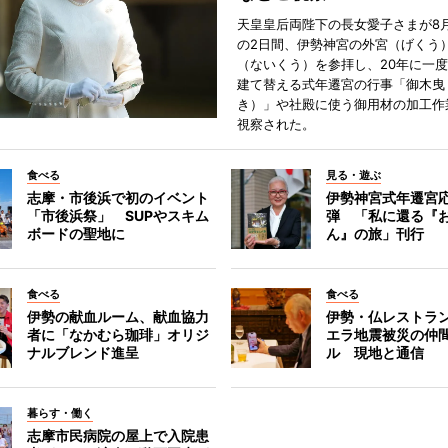
天皇皇后両陛下の長女愛子さまが8月
の2日間、伊勢神宮の外宮（げくう
（ないくう）を参拝し、20年に一
建て替える式年遷宮の行事「御木曳
き）」や社殿に使う御用材の加工作
視察された。
食べる
見る・遊ぶ
志摩・市後浜で初のイベント
伊勢神宮式年遷宮
「市後浜祭」 SUPやスキム
弾 「私に還る『
ボードの聖地に
ん』の旅」刊行
食べる
食べる
伊勢の献血ルーム、献血協力
伊勢・仏レストラ
者に「なかむら珈琲」オリジ
エラ地震被災の仲
ナルブレンド進呈
ル 現地と通信
暮らす・働く
志摩市民病院の屋上で入院患