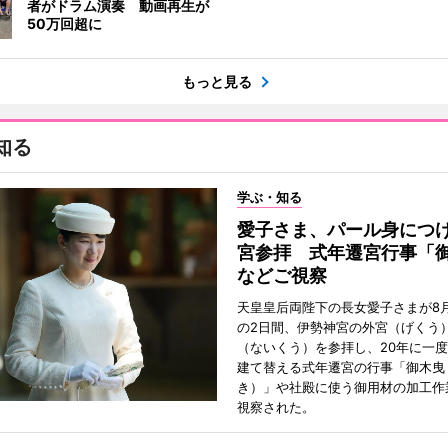
者がドラム演奏 動画再生が
50万回超に
もっと見る
知る
学ぶ・知る
愛子さま、パール身につ
宮参拝 式年遷宮行事「
などご視察
天皇皇后両陛下の長女愛子さまが8月
の2日間、伊勢神宮の外宮（げくう
（ないくう）を参拝し、20年に一
建て替える式年遷宮の行事「御木曳
き）」や社殿に使う御用材の加工作
視察された。