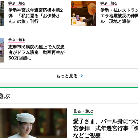
学ぶ・知る
学ぶ・知る
伊勢神宮式年遷宮応援本第2
伊勢・仏レストラ
弾 「私に還る『お伊勢さ
エラ地震被災の仲
ん』の旅」刊行
ル 現地と通信
学ぶ・知る
志摩市民病院の屋上で入院患
者がドラム演奏 動画再生が
50万回超に
もっと見る
遊ぶ
見る・遊ぶ
愛子さま、パール身につ
宮参拝 式年遷宮行事「
などご視察