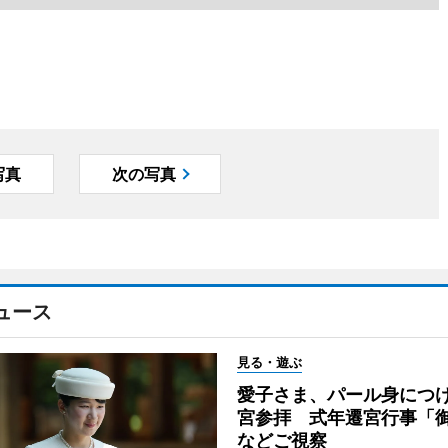
写真
次の写真
ュース
見る・遊ぶ
愛子さま、パール身につ
宮参拝 式年遷宮行事「
などご視察