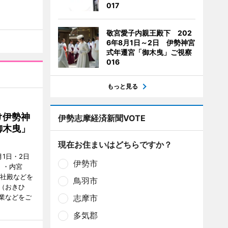
017
敬宮愛子内親王殿下 202
6年8月1日～2日 伊勢神宮
式年遷宮「御木曳」ご視察
016
もっと見る
け伊勢神
伊勢志摩経済新聞VOTE
御木曳」
現在お住まいはどちらですか？
1日・2日
伊勢市
）・内宮
度社殿などを
鳥羽市
（おきひ
業などをご
志摩市
多気郡