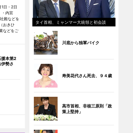
1日・2日
）・内宮
度社殿などを
タイ首相、ミャンマー大統領と初会談
（おきひ
業などをご
川底から独軍バイク
応援本第2
お伊勢さ
寿美花代さん死去、９４歳
高市首相、非核三原則「政
策上堅持」