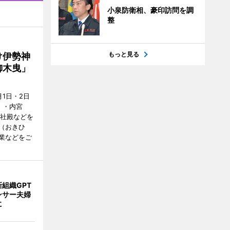
小泉防衛相、豪印訪問を調
整
もっと見る
け伊勢神
御木曳」
1日・2日
）・内宮
度社殿などを
（おきひ
業などをご
組織GPT
ンサー夫婦
に