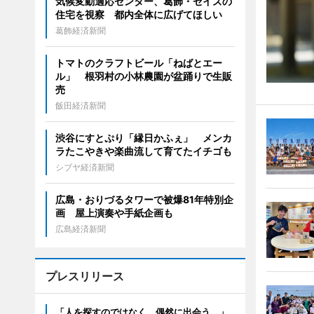
気候変動適応センター、葛飾・セイズの
住宅を視察 都内全体に広げてほしい
葛飾経済新聞
トマトのクラフトビール「ねばとエー
ル」 根羽村の小林農園が盆踊りで生販
売
飯田経済新聞
渋谷にすとぷり「縁日かふぇ」 メンカ
ラたこやきや楽曲流して育てたイチゴも
シブヤ経済新聞
広島・おりづるタワーで被爆81年特別企
画 屋上演奏や手紙企画も
広島経済新聞
プレスリリース
「人を探すのではなく、偶然に出会う。」