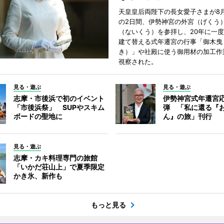
天皇皇后両陛下の長女愛子さまが8月
の2日間、伊勢神宮の外宮（げくう
（ないくう）を参拝し、20年に一
建て替える式年遷宮の行事「御木曳
き）」や社殿に使う御用材の加工作
視察された。
見る・遊ぶ
見る・遊ぶ
志摩・市後浜で初のイベント
伊勢神宮式年遷宮
「市後浜祭」 SUPやスキム
弾 「私に還る『
ボードの聖地に
ん』の旅」刊行
見る・遊ぶ
志摩・カキ料理専門の旅館
「いかだ荘山上」で夏季限定
かき氷、新作も
もっと見る