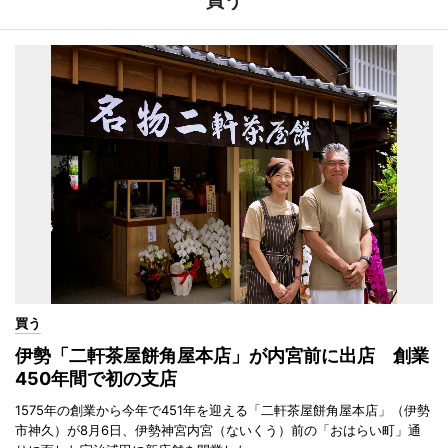
買う
買う
伊勢「二軒茶屋餅角屋本店」が内宮前に出店 創業
450年間で初の支店
1575年の創業から今年で451年を迎える「二軒茶屋餅角屋本店」（伊勢
市神久）が8月6日、伊勢神宮内宮（ないくう）前の「おはらい町」通