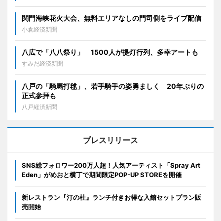
関門海峡花火大会、無料エリアなしの門司側をライブ配信
小倉経済新聞
八広で「八八祭り」 1500人が提灯行列、多幸アートも
すみだ経済新聞
八戸の「騎馬打毬」、若手騎手の姿勇ましく 20年ぶりの
正式参拝も
八戸経済新聞
プレスリリース
SNS総フォロワー200万人超！人気アーティスト「Spray Art
Eden」がめおと横丁で期間限定POP-UP STOREを開催
新レストラン『汀の杜』ランチ付きお得な入館セットプラン販
売開始