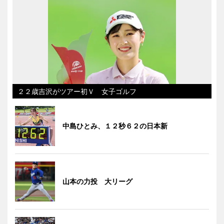
２２歳吉沢がツアー初Ｖ 女子ゴルフ
中島ひとみ、１２秒６２の日本新
山本の力投 大リーグ