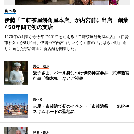
食べる
伊勢「二軒茶屋餅角屋本店」が内宮前に出店 創業
450年間で初の支店
1575年の創業から今年で451年を迎える「二軒茶屋餅角屋本店」（伊勢
市神久）が8月6日、伊勢神宮内宮（ないくう）前の「おはらい町」通
りに面した宇治浦田に新店舗を開業した。
見る・遊ぶ
愛子さま、パール身につけ伊勢神宮参拝 式年遷宮
行事「御木曳」などご視察
食べる
志摩・市後浜で初のイベント「市後浜祭」 SUPや
スキムボードの聖地に
見る・遊ぶ