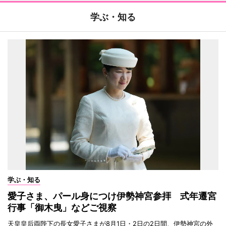
学ぶ・知る
学ぶ・知る
愛子さま、パール身につけ伊勢神宮参拝 式年遷宮
行事「御木曳」などご視察
天皇皇后両陛下の長女愛子さまが8月1日・2日の2日間、伊勢神宮の外