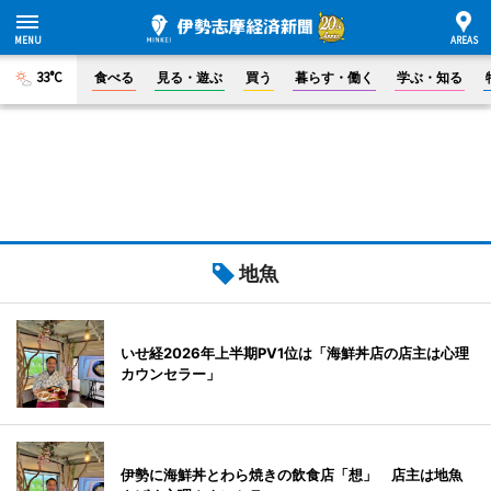
33°C
食べる
見る・遊ぶ
買う
暮らす・働く
学ぶ・知る
地魚
いせ経2026年上半期PV1位は「海鮮丼店の店主は心理
カウンセラー」
伊勢に海鮮丼とわら焼きの飲食店「想」 店主は地魚