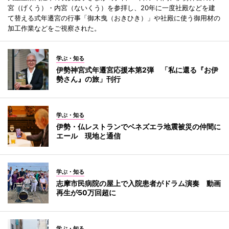
宮（げくう）・内宮（ないくう）を参拝し、20年に一度社殿などを建
て替える式年遷宮の行事「御木曳（おきひき）」や社殿に使う御用材の
加工作業などをご視察された。
学ぶ・知る
伊勢神宮式年遷宮応援本第2弾 「私に還る『お伊
勢さん』の旅」刊行
学ぶ・知る
伊勢・仏レストランでベネズエラ地震被災の仲間に
エール 現地と通信
学ぶ・知る
志摩市民病院の屋上で入院患者がドラム演奏 動画
再生が50万回超に
学ぶ・知る