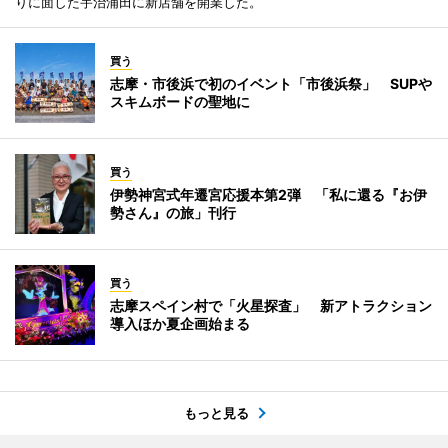
りに面した宇治浦田に新店舗を開業した。
買う
志摩・市後浜で初のイベント「市後浜祭」 SUPや
スキムボードの聖地に
買う
伊勢神宮式年遷宮応援本第2弾 「私に還る『お伊
勢さん』の旅」刊行
買う
志摩スペイン村で「火星探査」 新アトラクション
導入ほか夏企画始まる
もっと見る