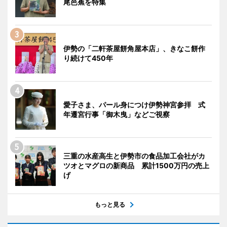
尾芭蕉を特集
伊勢の「二軒茶屋餅角屋本店」、きなこ餅作
り続けて450年
愛子さま、パール身につけ伊勢神宮参拝 式
年遷宮行事「御木曳」などご視察
三重の水産高生と伊勢市の食品加工会社がカ
ツオとマグロの新商品 累計1500万円の売上
げ
もっと見る