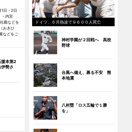
1日・2日
）・内宮
ドイツ、６月熱波で９６００人死亡
度社殿などを
（おきひ
業などをご
神村学園が２回戦へ 高校
野球
応援本第2
お伊勢さ
台風へ備え、募る不安 熊
本地震
八村塁「ロス五輪で１勝
を」