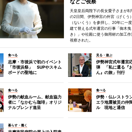
などご視察
天皇皇后両陛下の長女愛子さまが8月
の2日間、伊勢神宮の外宮（げくう
（ないくう）を参拝し、20年に一
建て替える式年遷宮の行事「御木曳
き）」や社殿に使う御用材の加工作
視察された。
食べる
見る・遊ぶ
志摩・市後浜で初のイベント
伊勢神宮式年遷宮
「市後浜祭」 SUPやスキム
弾 「私に還る『
ボードの聖地に
ん』の旅」刊行
食べる
食べる
伊勢の献血ルーム、献血協力
伊勢・仏レストラ
者に「なかむら珈琲」オリジ
エラ地震被災の仲
ナルブレンド進呈
ル 現地と通信
暮らす・働く
志摩市民病院の屋上で入院患