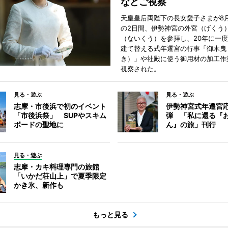
などご視察
天皇皇后両陛下の長女愛子さまが8月
の2日間、伊勢神宮の外宮（げくう
（ないくう）を参拝し、20年に一
建て替える式年遷宮の行事「御木曳
き）」や社殿に使う御用材の加工作
視察された。
見る・遊ぶ
見る・遊ぶ
志摩・市後浜で初のイベント
伊勢神宮式年遷宮
「市後浜祭」 SUPやスキム
弾 「私に還る『
ボードの聖地に
ん』の旅」刊行
見る・遊ぶ
志摩・カキ料理専門の旅館
「いかだ荘山上」で夏季限定
かき氷、新作も
もっと見る