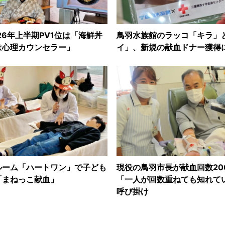
26年上半期PV1位は「海鮮丼
鳥羽水族館のラッコ「キラ」
は心理カウンセラー」
イ」、新規の献血ドナー獲得
ルーム「ハートワン」で子ども
現役の鳥羽市長が献血回数2
「まねっこ献血」
「一人が回数重ねても知れて
呼び掛け