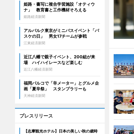
姫路・書写に複合学習施設「オティウ
ナ」 教育書と工作機材そろえる
姫路経済新聞
アルバルク東京がミニバスイベント「バ
スケの日」 男女17チームが参戦
江東経済新聞
近江八幡で親子イベント、200組が来
場 ハイハイレースなど楽しむ
近江八幡経済新聞
福岡パルコで「辛メーター」とグルメ企
画「夏辛祭」 スタンプラリーも
天神経済新聞
プレスリリース
【志摩観光ホテル】日本の美しい秋の歳時