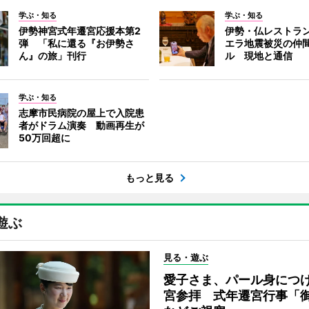
学ぶ・知る
学ぶ・知る
伊勢神宮式年遷宮応援本第2
伊勢・仏レストラ
弾 「私に還る『お伊勢さ
エラ地震被災の仲
ん』の旅」刊行
ル 現地と通信
学ぶ・知る
志摩市民病院の屋上で入院患
者がドラム演奏 動画再生が
50万回超に
もっと見る
遊ぶ
見る・遊ぶ
愛子さま、パール身につ
宮参拝 式年遷宮行事「