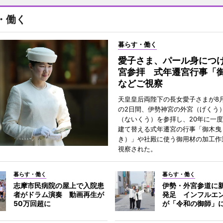
・働く
暮らす・働く
愛子さま、パール身につ
宮参拝 式年遷宮行事「
などご視察
天皇皇后両陛下の長女愛子さまが8月
の2日間、伊勢神宮の外宮（げくう
（ないくう）を参拝し、20年に一
建て替える式年遷宮の行事「御木曳
き）」や社殿に使う御用材の加工作
視察された。
暮らす・働く
暮らす・働く
志摩市民病院の屋上で入院患
伊勢・外宮参道に新
者がドラム演奏 動画再生が
発足 インフルエ
50万回超に
が「令和の御師」