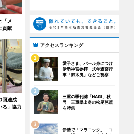
と「メ
に貢献
アクセスランキング
愛子さま、パール身につけ
伊勢神宮参拝 式年遷宮行
事「御木曳」などご視察
三重の季刊誌「NAGI」秋
00回達成
号 三重県出身の松尾芭蕉
いる」協力
を特集
伊勢で「マラニック」 コ