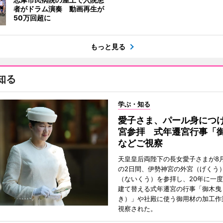
者がドラム演奏 動画再生が
50万回超に
もっと見る
知る
学ぶ・知る
愛子さま、パール身につ
宮参拝 式年遷宮行事「
などご視察
天皇皇后両陛下の長女愛子さまが8月
の2日間、伊勢神宮の外宮（げくう
（ないくう）を参拝し、20年に一
建て替える式年遷宮の行事「御木曳
き）」や社殿に使う御用材の加工作
視察された。