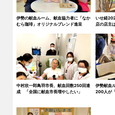
伊勢の献血ルーム、献血協力者に「なか
いせ経20
むら珈琲」オリジナルブレンド進呈
店の店主
中村欣一郎鳥羽市長、献血回数250回達
伊勢献血
成 「全国に献血市長増やしたい」
200人が