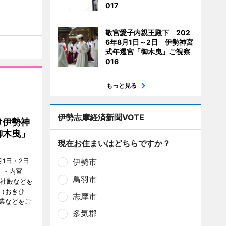
017
敬宮愛子内親王殿下 202
6年8月1日～2日 伊勢神宮
式年遷宮「御木曳」ご視察
016
もっと見る
伊勢志摩経済新聞VOTE
け伊勢神
御木曳」
現在お住まいはどちらですか？
1日・2日
伊勢市
）・内宮
鳥羽市
度社殿などを
（おきひ
志摩市
業などをご
多気郡