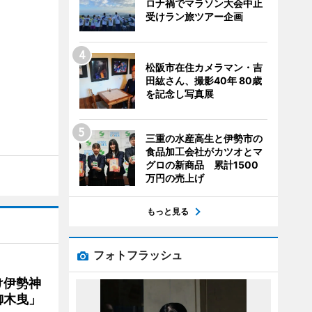
ロナ禍でマラソン大会中止
受けラン旅ツアー企画
松阪市在住カメラマン・吉
田紘さん、撮影40年 80歳
を記念し写真展
三重の水産高生と伊勢市の
食品加工会社がカツオとマ
グロの新商品 累計1500
万円の売上げ
もっと見る
フォトフラッシュ
け伊勢神
御木曳」