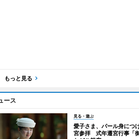
もっと見る
ュース
見る・遊ぶ
愛子さま、パール身につ
宮参拝 式年遷宮行事「