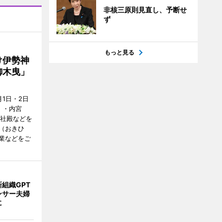
非核三原則見直し、予断せ
ず
もっと見る
け伊勢神
御木曳」
1日・2日
）・内宮
度社殿などを
（おきひ
業などをご
組織GPT
ンサー夫婦
に