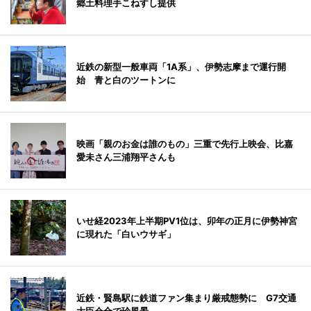
郷土料理手こねすし提供
近鉄の新型一般車両「1A系」、伊勢志摩まで運行開
始 青と白のツートンに
映画「親のお金は誰のもの」三重で先行上映会、比嘉
愛未さん三浦翔平さんも
いせ経2023年上半期PV1位は、卯年の正月に伊勢神宮
に現れた「白いウサギ」
近鉄・賢島駅に鉄道ファン集まり厳戒態勢に G7交通