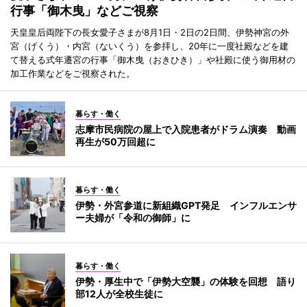
行事「御木曳」などご視察
天皇皇后両陛下の長女愛子さまが8月1日・2日の2日間、伊勢神宮の外
宮（げくう）・内宮（ないくう）を参拝し、20年に一度社殿などを建
て替える式年遷宮の行事「御木曳（おきひき）」や社殿に使う御用材の
加工作業などをご視察された。
暮らす・働く
志摩市民病院の屋上で入院患者がドラム演奏 動画
再生が50万回超に
暮らす・働く
伊勢・外宮参道に新組織GPT発足 インフルエンサ
ー夫婦が「令和の御師」に
暮らす・働く
伊勢・厚生中で「伊勢大空襲」の体験を回想 語り
部12人が全校生徒に