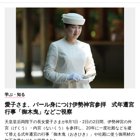
学ぶ・知る
愛子さま、パール身につけ伊勢神宮参拝 式年遷宮
行事「御木曳」などご視察
天皇皇后両陛下の長女愛子さまが8月1日・2日の2日間、伊勢神宮の外
宮（げくう）・内宮（ないくう）を参拝し、20年に一度社殿などを建
て替える式年遷宮の行事「御木曳（おきひき）」や社殿に使う御用材の