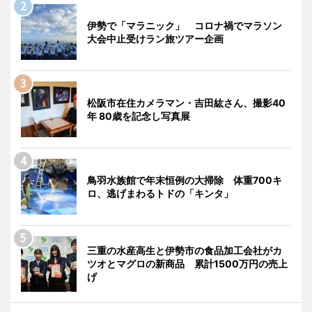
伊勢で「マラニック」 コロナ禍でマラソン
大会中止受けラン旅ツアー企画
松阪市在住カメラマン・吉田紘さん、撮影40
年 80歳を記念し写真展
鳥羽水族館で年末恒例の大掃除 体重700キ
ロ、逃げまわるトドの「キンタ」
三重の水産高生と伊勢市の食品加工会社がカ
ツオとマグロの新商品 累計1500万円の売上
げ