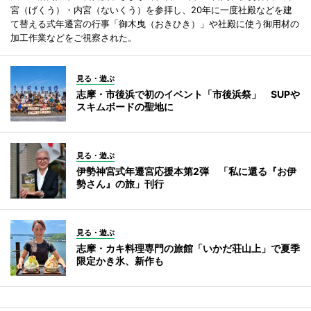
宮（げくう）・内宮（ないくう）を参拝し、20年に一度社殿などを建
て替える式年遷宮の行事「御木曳（おきひき）」や社殿に使う御用材の
加工作業などをご視察された。
見る・遊ぶ
志摩・市後浜で初のイベント「市後浜祭」 SUPや
スキムボードの聖地に
見る・遊ぶ
伊勢神宮式年遷宮応援本第2弾 「私に還る『お伊
勢さん』の旅」刊行
見る・遊ぶ
志摩・カキ料理専門の旅館「いかだ荘山上」で夏季
限定かき氷、新作も