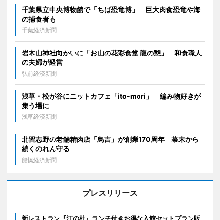
千葉県立中央博物館で「ちば恐竜博」 巨大肉食恐竜や海
の捕食者も
千葉経済新聞
岩木山神社向かいに「お山の花彩食堂 龍の憩」 和食職人
の夫婦が経営
弘前経済新聞
浅草・松が谷にニットカフェ「ito-mori」 編み物好きが
集う場に
浅草経済新聞
北習志野の老舗精肉店「鳥吉」が創業170周年 幕末から
続くのれん守る
船橋経済新聞
プレスリリース
新レストラン『汀の杜』ランチ付きお得な入館セットプラン販