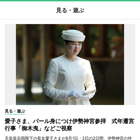
見る・遊ぶ
見る・遊ぶ
愛子さま、パール身につけ伊勢神宮参拝 式年遷宮
行事「御木曳」などご視察
天皇皇后両陛下の長女愛子さまが8月1日・2日の2日間、伊勢神宮の外