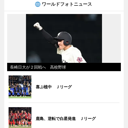
ワールドフォトニュース
長崎日大が２回戦へ 高校野球
喜ぶ植中 Ｊリーグ
鹿島、逆転で白星発進 Ｊリーグ