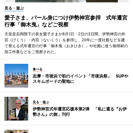
見る・遊ぶ
愛子さま、パール身につけ伊勢神宮参拝 式年遷宮
行事「御木曳」などご視察
天皇皇后両陛下の長女愛子さまが8月1日・2日の2日間、伊勢神宮の外
宮（げくう）・内宮（ないくう）を参拝し、20年に一度社殿などを建
て替える式年遷宮の行事「御木曳（おきひき）」や社殿に使う御用材の
加工作業などをご視察された。
食べる
志摩・市後浜で初のイベント「市後浜祭」 SUPや
スキムボードの聖地に
見る・遊ぶ
伊勢神宮式年遷宮応援本第2弾 「私に還る『お伊
勢さん』の旅」刊行