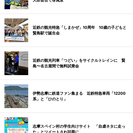
大臣会合で珍風景
近鉄の観光特急「しまかぜ」10周年 10歳の子どもと
賢島駅で誕生会
近鉄の観光列車「つどい」をサイクルトレインに 賢
島〜名古屋間で無料試乗会
伊勢志摩に鉄道ファン集まる 近鉄特急車両「12200
系」と「ひのとり」
志摩スペイン村の学生向けサイト 「自虐ネタに走っ
た」とツイートされ話題に