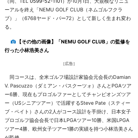
（同、TEL
0599-52-1101
）が10月1日、大規模なリニュ
ーアルを終え「NEMU GOLF CLUB（ネムゴルフクラ
ブ）」（6768ヤード・パー72）として新しく生まれ変わ
る。
【その他の画像】「NEMU GOLF CLUB」の監修を
行った小林浩美さん
［広告］
同コースは、全米ゴルフ場設計家協会元会長のDamian
V. Pascuzzo（ダミアン・パスクーツォ）さんとPGAツア
ー6勝、現在もプロゴルファーとしてチャンピオンズツア
ー（USシニアツアー）で活躍するSteve Pate（スティー
ブ・ペイト）さんの2人がコース設計を手掛け、日本女子
プロゴルフ協会会長で日本LPGAツアー10勝、米国LPGA
ツアー4勝、欧州女子ツアー1勝の実績を持つ小林浩美さん
が監修。