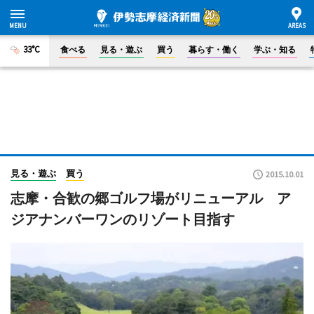
33°C
食べる
見る・遊ぶ
買う
暮らす・働く
学ぶ・知る
見る・遊ぶ
買う
2015.10.01
志摩・合歓の郷ゴルフ場がリニューアル ア
ジアナンバーワンのリゾート目指す