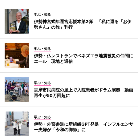
学ぶ・知る
伊勢神宮式年遷宮応援本第2弾 「私に還る『お伊
勢さん』の旅」刊行
学ぶ・知る
伊勢・仏レストランでベネズエラ地震被災の仲間に
エール 現地と通信
学ぶ・知る
志摩市民病院の屋上で入院患者がドラム演奏 動画
再生が50万回超に
学ぶ・知る
伊勢・外宮参道に新組織GPT発足 インフルエンサ
ー夫婦が「令和の御師」に