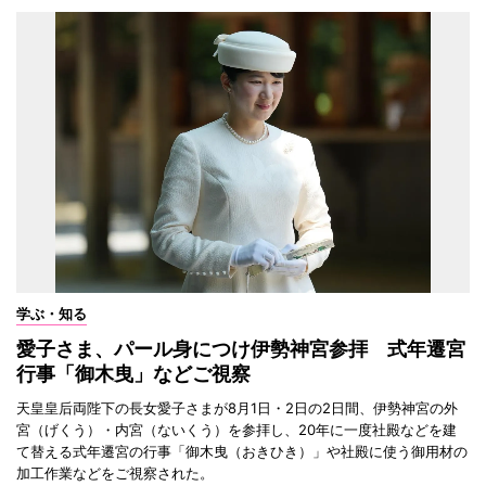
学ぶ・知る
愛子さま、パール身につけ伊勢神宮参拝 式年遷宮
行事「御木曳」などご視察
天皇皇后両陛下の長女愛子さまが8月1日・2日の2日間、伊勢神宮の外
宮（げくう）・内宮（ないくう）を参拝し、20年に一度社殿などを建
て替える式年遷宮の行事「御木曳（おきひき）」や社殿に使う御用材の
加工作業などをご視察された。