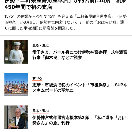
伊勢「二軒茶屋餅角屋本店」が内宮前に出店 創業
450年間で初の支店
1575年の創業から今年で451年を迎える「二軒茶屋餅角屋本店」（伊勢
市神久）が8月6日、伊勢神宮内宮（ないくう）前の「おはらい町」通
りに面した宇治浦田に新店舗を開業した。
見る・遊ぶ
愛子さま、パール身につけ伊勢神宮参拝 式年遷宮
行事「御木曳」などご視察
食べる
志摩・市後浜で初のイベント「市後浜祭」 SUPや
スキムボードの聖地に
見る・遊ぶ
伊勢神宮式年遷宮応援本第2弾 「私に還る『お伊
勢さん』の旅」刊行