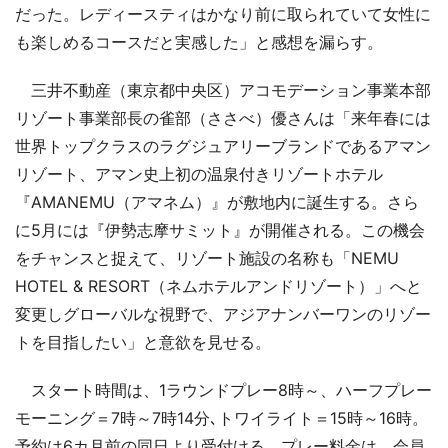
だった。レディースティはかなり前に取られていて女性に
も楽しめるコースだと実感した」と感想を漏らす。
三井不動産（東京都中央区）アコモデーション事業本部
リゾート事業部長の雀部（ささべ）優さんは「来年春には
世界トップクラスのラグジュアリーブランドであるアマン
リゾート、アマン史上初の温泉付きリゾートホテル
『AMANEMU（アマネム）』が敷地内に誕生する。さら
に5月には『伊勢志摩サミット』が開催される。この機会
をチャンスと捉えて、リゾート施設の名称も「NEMU
HOTEL & RESORT（ネムホテルアンドリゾート）」へと
変更しグローバルな視野で、アジアナンバーワンのリゾー
トを目指したい」と意欲を見せる。
スタート時間は、1ラウンドプレー8時～、ハーフプレー
モーニング＝7時～7時14分､トワイライト＝15時～16時。
予約は6カ月前の同日より受付ける。プレー料金は、会員