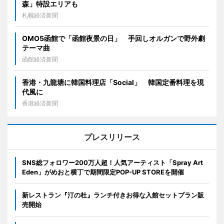
森」特設エリアも
札幌経済新聞
OMO5函館で「函館夜景の日」 手回しオルガンで野外劇
テーマ曲
函館経済新聞
香港・九龍塘に韓国料理店「Social」 韓国定番料理を現
代風に
香港経済新聞
プレスリリース
SNS総フォロワー200万人超！人気アーティスト「Spray Art
Eden」がめおと横丁で期間限定POP-UP STOREを開催
新レストラン『汀の杜』ランチ付きお得な入館セットプラン販
売開始