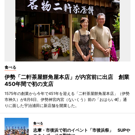
食べる
伊勢「二軒茶屋餅角屋本店」が内宮前に出店 創業
450年間で初の支店
1575年の創業から今年で451年を迎える「二軒茶屋餅角屋本店」（伊勢
市神久）が8月6日、伊勢神宮内宮（ないくう）前の「おはらい町」通
りに面した宇治浦田に新店舗を開業した。
食べる
志摩・市後浜で初のイベント「市後浜祭」 SUPや