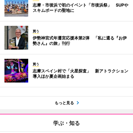
志摩・市後浜で初のイベント「市後浜祭」 SUPや
スキムボードの聖地に
買う
伊勢神宮式年遷宮応援本第2弾 「私に還る『お伊
勢さん』の旅」刊行
買う
志摩スペイン村で「火星探査」 新アトラクション
導入ほか夏企画始まる
もっと見る
学ぶ・知る