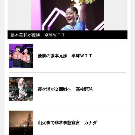
張本美和が優勝 卓球ＷＴＴ
優勝の張本兄妹 卓球ＷＴＴ
霞ケ浦が２回戦へ 高校野球
山火事で非常事態宣言 カナダ