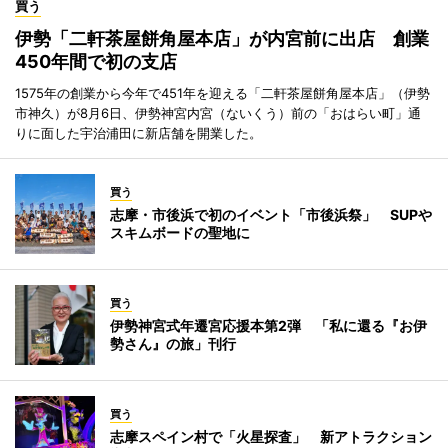
買う
伊勢「二軒茶屋餅角屋本店」が内宮前に出店 創業
450年間で初の支店
1575年の創業から今年で451年を迎える「二軒茶屋餅角屋本店」（伊勢
市神久）が8月6日、伊勢神宮内宮（ないくう）前の「おはらい町」通
りに面した宇治浦田に新店舗を開業した。
買う
志摩・市後浜で初のイベント「市後浜祭」 SUPや
スキムボードの聖地に
買う
伊勢神宮式年遷宮応援本第2弾 「私に還る『お伊
勢さん』の旅」刊行
買う
志摩スペイン村で「火星探査」 新アトラクション