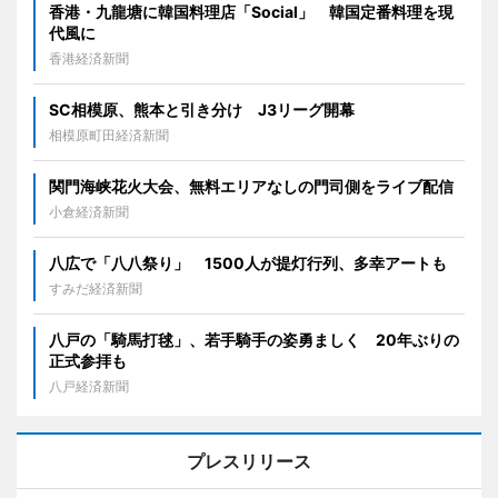
香港・九龍塘に韓国料理店「Social」 韓国定番料理を現
代風に
香港経済新聞
SC相模原、熊本と引き分け J3リーグ開幕
相模原町田経済新聞
関門海峡花火大会、無料エリアなしの門司側をライブ配信
小倉経済新聞
八広で「八八祭り」 1500人が提灯行列、多幸アートも
すみだ経済新聞
八戸の「騎馬打毬」、若手騎手の姿勇ましく 20年ぶりの
正式参拝も
八戸経済新聞
プレスリリース