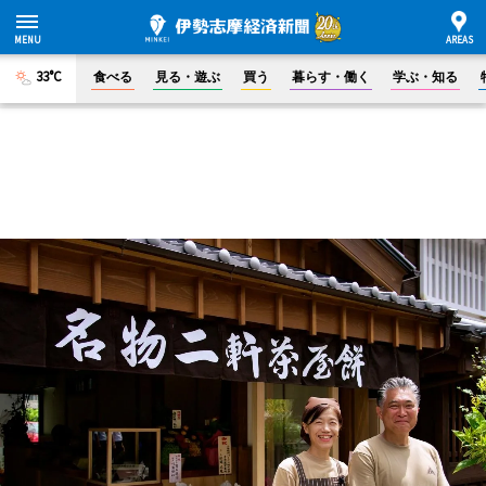
33°C
食べる
見る・遊ぶ
買う
暮らす・働く
学ぶ・知る