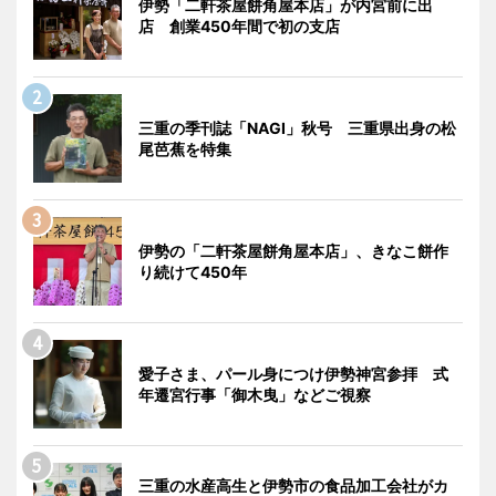
伊勢「二軒茶屋餅角屋本店」が内宮前に出
店 創業450年間で初の支店
三重の季刊誌「NAGI」秋号 三重県出身の松
尾芭蕉を特集
伊勢の「二軒茶屋餅角屋本店」、きなこ餅作
り続けて450年
愛子さま、パール身につけ伊勢神宮参拝 式
年遷宮行事「御木曳」などご視察
三重の水産高生と伊勢市の食品加工会社がカ