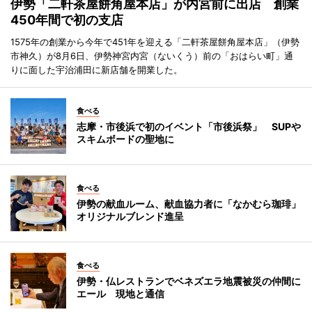
伊勢「二軒茶屋餅角屋本店」が内宮前に出店 創業
450年間で初の支店
1575年の創業から今年で451年を迎える「二軒茶屋餅角屋本店」（伊勢
市神久）が8月6日、伊勢神宮内宮（ないくう）前の「おはらい町」通
りに面した宇治浦田に新店舗を開業した。
食べる
志摩・市後浜で初のイベント「市後浜祭」 SUPや
スキムボードの聖地に
食べる
伊勢の献血ルーム、献血協力者に「なかむら珈琲」
オリジナルブレンド進呈
食べる
伊勢・仏レストランでベネズエラ地震被災の仲間に
エール 現地と通信