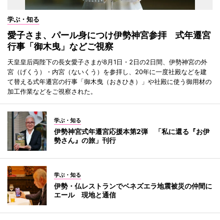
学ぶ・知る
愛子さま、パール身につけ伊勢神宮参拝 式年遷宮
行事「御木曳」などご視察
天皇皇后両陛下の長女愛子さまが8月1日・2日の2日間、伊勢神宮の外
宮（げくう）・内宮（ないくう）を参拝し、20年に一度社殿などを建
て替える式年遷宮の行事「御木曳（おきひき）」や社殿に使う御用材の
加工作業などをご視察された。
学ぶ・知る
伊勢神宮式年遷宮応援本第2弾 「私に還る『お伊
勢さん』の旅」刊行
学ぶ・知る
伊勢・仏レストランでベネズエラ地震被災の仲間に
エール 現地と通信