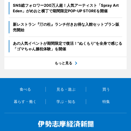
SNS総フォロワー200万人超！人気アーティスト「Spray Art
Eden」がめおと横丁で期間限定POP-UP STOREを開催
新レストラン『汀の杜』ランチ付きお得な入館セットプラン販
売開始
あの人気イベントが期間限定で復活！"ぬくもり"を全身で感じる
「ゴマちゃん膝枕体験」を開催
もっと見る
食べる
見る・遊ぶ
買う
暮らす・働く
学ぶ・知る
特集