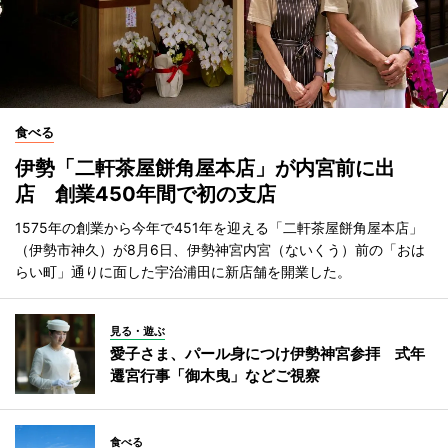
食べる
伊勢「二軒茶屋餅角屋本店」が内宮前に出
店 創業450年間で初の支店
1575年の創業から今年で451年を迎える「二軒茶屋餅角屋本店」
（伊勢市神久）が8月6日、伊勢神宮内宮（ないくう）前の「おは
らい町」通りに面した宇治浦田に新店舗を開業した。
見る・遊ぶ
愛子さま、パール身につけ伊勢神宮参拝 式年
遷宮行事「御木曳」などご視察
食べる