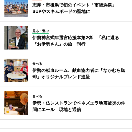
志摩・市後浜で初のイベント「市後浜祭」
SUPやスキムボードの聖地に
見る・遊ぶ
伊勢神宮式年遷宮応援本第2弾 「私に還る
『お伊勢さん』の旅」刊行
食べる
伊勢の献血ルーム、献血協力者に「なかむら珈
琲」オリジナルブレンド進呈
食べる
伊勢・仏レストランでベネズエラ地震被災の仲
間にエール 現地と通信