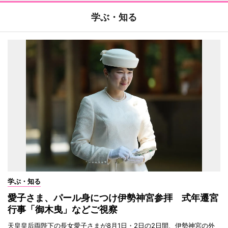
学ぶ・知る
学ぶ・知る
愛子さま、パール身につけ伊勢神宮参拝 式年遷宮
行事「御木曳」などご視察
天皇皇后両陛下の長女愛子さまが8月1日・2日の2日間、伊勢神宮の外