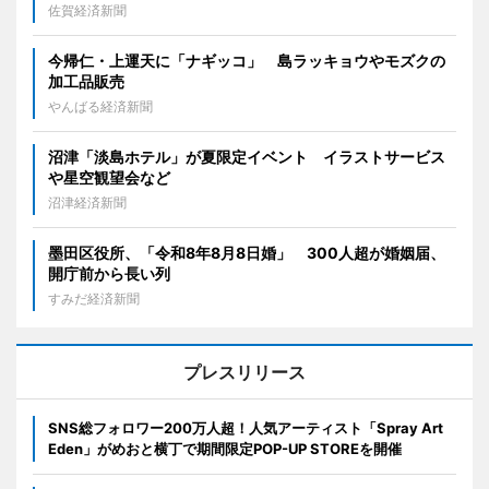
佐賀経済新聞
今帰仁・上運天に「ナギッコ」 島ラッキョウやモズクの
加工品販売
やんばる経済新聞
沼津「淡島ホテル」が夏限定イベント イラストサービス
や星空観望会など
沼津経済新聞
墨田区役所、「令和8年8月8日婚」 300人超が婚姻届、
開庁前から長い列
すみだ経済新聞
プレスリリース
SNS総フォロワー200万人超！人気アーティスト「Spray Art
Eden」がめおと横丁で期間限定POP-UP STOREを開催