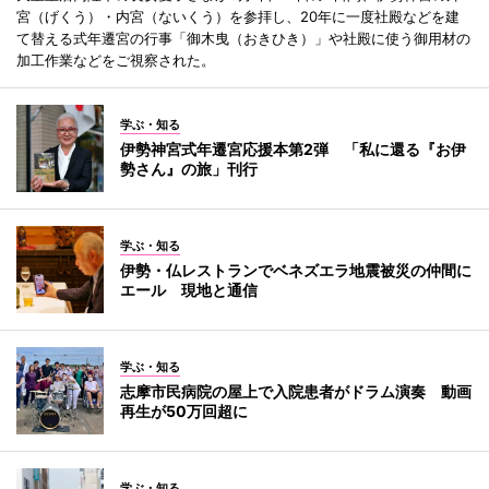
宮（げくう）・内宮（ないくう）を参拝し、20年に一度社殿などを建
て替える式年遷宮の行事「御木曳（おきひき）」や社殿に使う御用材の
加工作業などをご視察された。
学ぶ・知る
伊勢神宮式年遷宮応援本第2弾 「私に還る『お伊
勢さん』の旅」刊行
学ぶ・知る
伊勢・仏レストランでベネズエラ地震被災の仲間に
エール 現地と通信
学ぶ・知る
志摩市民病院の屋上で入院患者がドラム演奏 動画
再生が50万回超に
学ぶ・知る