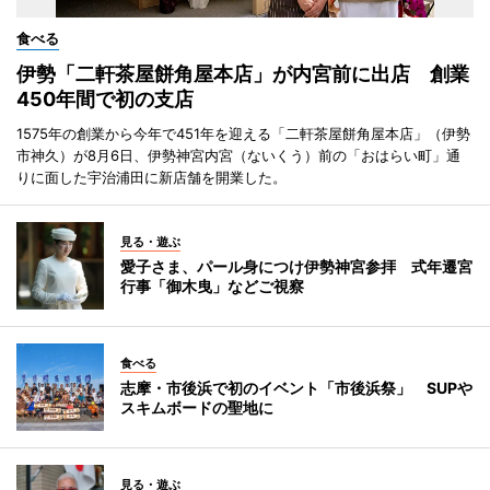
食べる
伊勢「二軒茶屋餅角屋本店」が内宮前に出店 創業
450年間で初の支店
1575年の創業から今年で451年を迎える「二軒茶屋餅角屋本店」（伊勢
市神久）が8月6日、伊勢神宮内宮（ないくう）前の「おはらい町」通
りに面した宇治浦田に新店舗を開業した。
見る・遊ぶ
愛子さま、パール身につけ伊勢神宮参拝 式年遷宮
行事「御木曳」などご視察
食べる
志摩・市後浜で初のイベント「市後浜祭」 SUPや
スキムボードの聖地に
見る・遊ぶ