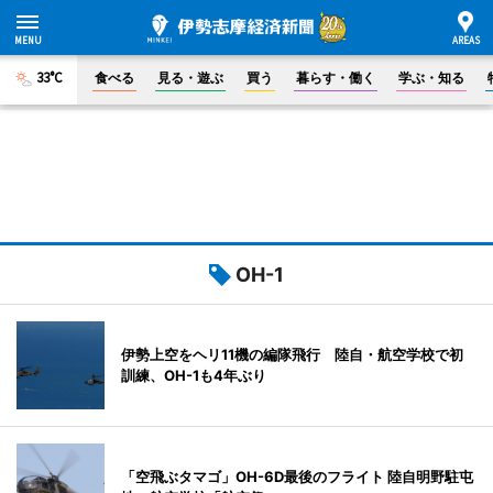
33°C
食べる
見る・遊ぶ
買う
暮らす・働く
学ぶ・知る
OH-1
伊勢上空をヘリ11機の編隊飛行 陸自・航空学校で初
訓練、OH-1も4年ぶり
「空飛ぶタマゴ」OH-6D最後のフライト 陸自明野駐屯