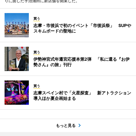
りに面した宇治浦田に新店舗を開業した。
買う
志摩・市後浜で初のイベント「市後浜祭」 SUPや
スキムボードの聖地に
買う
伊勢神宮式年遷宮応援本第2弾 「私に還る『お伊
勢さん』の旅」刊行
買う
志摩スペイン村で「火星探査」 新アトラクション
導入ほか夏企画始まる
もっと見る