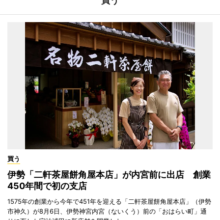
買う
買う
伊勢「二軒茶屋餅角屋本店」が内宮前に出店 創業
450年間で初の支店
1575年の創業から今年で451年を迎える「二軒茶屋餅角屋本店」（伊勢
市神久）が8月6日、伊勢神宮内宮（ないくう）前の「おはらい町」通