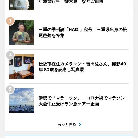
年遷宮行事「御木曳」などご視察
三重の季刊誌「NAGI」秋号 三重県出身の松
尾芭蕉を特集
松阪市在住カメラマン・吉田紘さん、撮影40
年 80歳を記念し写真展
伊勢で「マラニック」 コロナ禍でマラソン
大会中止受けラン旅ツアー企画
もっと見る