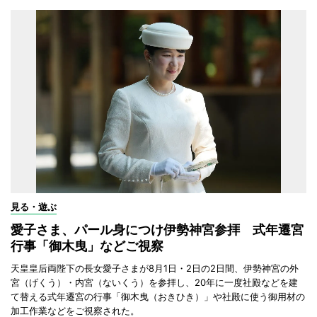
見る・遊ぶ
愛子さま、パール身につけ伊勢神宮参拝 式年遷宮
行事「御木曳」などご視察
天皇皇后両陛下の長女愛子さまが8月1日・2日の2日間、伊勢神宮の外
宮（げくう）・内宮（ないくう）を参拝し、20年に一度社殿などを建
て替える式年遷宮の行事「御木曳（おきひき）」や社殿に使う御用材の
加工作業などをご視察された。