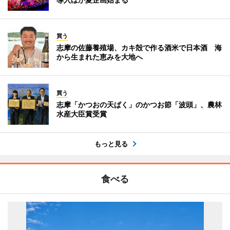
買う
志摩の佐藤養殖場、カキ殻で作る酒米で日本酒 海
から生まれた恵みを大地へ
買う
志摩「かつおの天ぱく」のかつお節「波頭」、農林
水産大臣賞受賞
もっと見る
食べる