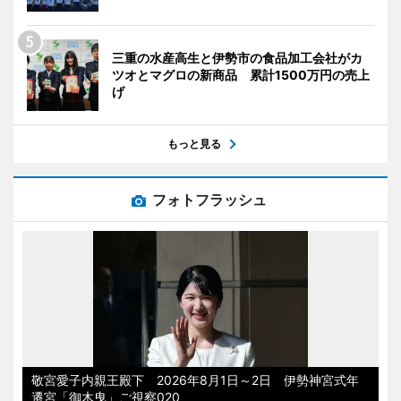
三重の水産高生と伊勢市の食品加工会社がカ
ツオとマグロの新商品 累計1500万円の売上
げ
もっと見る
フォトフラッシュ
敬宮愛子内親王殿下 2026年8月1日～2日 伊勢神宮式年
遷宮「御木曳」ご視察020