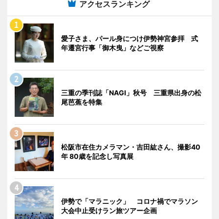
アクセスランキング
愛子さま、パール身につけ伊勢神宮参拝 式
年遷宮行事「御木曳」などご視察
三重の季刊誌「NAGI」秋号 三重県出身の松
尾芭蕉を特集
松阪市在住カメラマン・吉田紘さん、撮影40
年 80歳を記念し写真展
伊勢で「マラニック」 コロナ禍でマラソン
大会中止受けラン旅ツアー企画