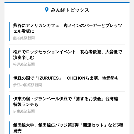
みん経トピックス
熊谷にアメリカンカフェ 肉メインのバーガーとプレッツ
ェル看板に
熊谷経済新聞
松戸でロックセッションイベント 初心者歓迎、大音量で
演奏楽しむ
松戸経済新聞
伊豆の国で「IZURUFES」 CHEHONら出演、地元勢も
伊豆の国経済新聞
伊東の宿・グランベール伊豆で「旅するお茶会」台湾編
特製ランチも
伊東経済新聞
飯田線大学、飯田線缶バッジ第2弾「開運セット」など5種
発売