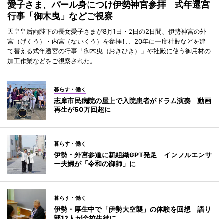
愛子さま、パール身につけ伊勢神宮参拝 式年遷宮
行事「御木曳」などご視察
天皇皇后両陛下の長女愛子さまが8月1日・2日の2日間、伊勢神宮の外
宮（げくう）・内宮（ないくう）を参拝し、20年に一度社殿などを建
て替える式年遷宮の行事「御木曳（おきひき）」や社殿に使う御用材の
加工作業などをご視察された。
暮らす・働く
志摩市民病院の屋上で入院患者がドラム演奏 動画
再生が50万回超に
暮らす・働く
伊勢・外宮参道に新組織GPT発足 インフルエンサ
ー夫婦が「令和の御師」に
暮らす・働く
伊勢・厚生中で「伊勢大空襲」の体験を回想 語り
部12人が全校生徒に