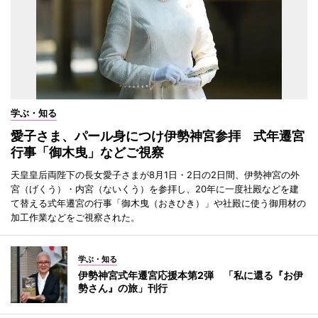
学ぶ・知る
愛子さま、パール身につけ伊勢神宮参拝 式年遷宮
行事「御木曳」などご視察
天皇皇后両陛下の長女愛子さまが8月1日・2日の2日間、伊勢神宮の外
宮（げくう）・内宮（ないくう）を参拝し、20年に一度社殿などを建
て替える式年遷宮の行事「御木曳（おきひき）」や社殿に使う御用材の
加工作業などをご視察された。
学ぶ・知る
伊勢神宮式年遷宮応援本第2弾 「私に還る『お伊
勢さん』の旅」刊行