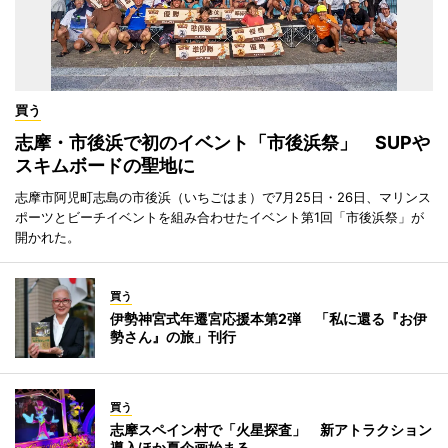
買う
志摩・市後浜で初のイベント「市後浜祭」 SUPや
スキムボードの聖地に
志摩市阿児町志島の市後浜（いちごはま）で7月25日・26日、マリンス
ポーツとビーチイベントを組み合わせたイベント第1回「市後浜祭」が
開かれた。
買う
伊勢神宮式年遷宮応援本第2弾 「私に還る『お伊
勢さん』の旅」刊行
買う
志摩スペイン村で「火星探査」 新アトラクション
導入ほか夏企画始まる