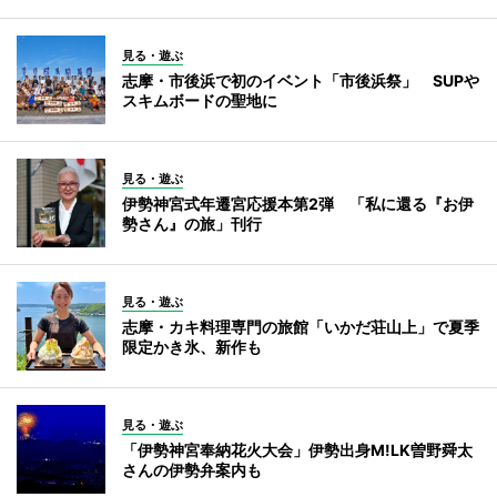
見る・遊ぶ
志摩・市後浜で初のイベント「市後浜祭」 SUPや
スキムボードの聖地に
見る・遊ぶ
伊勢神宮式年遷宮応援本第2弾 「私に還る『お伊
勢さん』の旅」刊行
見る・遊ぶ
志摩・カキ料理専門の旅館「いかだ荘山上」で夏季
限定かき氷、新作も
見る・遊ぶ
「伊勢神宮奉納花火大会」伊勢出身M!LK曽野舜太
さんの伊勢弁案内も