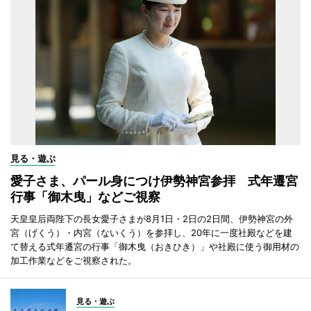
見る・遊ぶ
愛子さま、パール身につけ伊勢神宮参拝 式年遷宮
行事「御木曳」などご視察
天皇皇后両陛下の長女愛子さまが8月1日・2日の2日間、伊勢神宮の外
宮（げくう）・内宮（ないくう）を参拝し、20年に一度社殿などを建
て替える式年遷宮の行事「御木曳（おきひき）」や社殿に使う御用材の
加工作業などをご視察された。
見る・遊ぶ