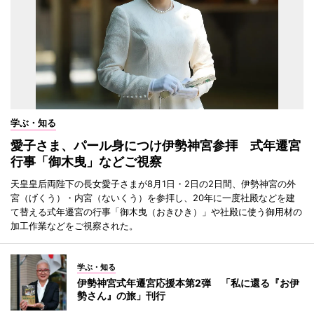
学ぶ・知る
愛子さま、パール身につけ伊勢神宮参拝 式年遷宮
行事「御木曳」などご視察
天皇皇后両陛下の長女愛子さまが8月1日・2日の2日間、伊勢神宮の外
宮（げくう）・内宮（ないくう）を参拝し、20年に一度社殿などを建
て替える式年遷宮の行事「御木曳（おきひき）」や社殿に使う御用材の
加工作業などをご視察された。
学ぶ・知る
伊勢神宮式年遷宮応援本第2弾 「私に還る『お伊
勢さん』の旅」刊行