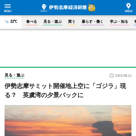
32°C
食べる
見る・遊ぶ
買う
暮らす・働く
学ぶ・知る
見る・遊ぶ
2015.08.11
伊勢志摩サミット開催地上空に「ゴジラ」現
る？ 英虞湾の夕景バックに