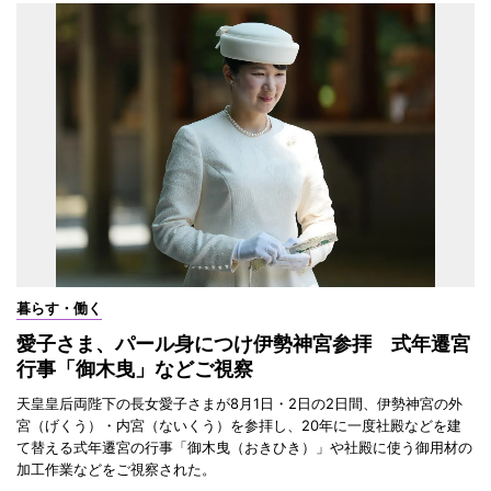
暮らす・働く
愛子さま、パール身につけ伊勢神宮参拝 式年遷宮
行事「御木曳」などご視察
天皇皇后両陛下の長女愛子さまが8月1日・2日の2日間、伊勢神宮の外
宮（げくう）・内宮（ないくう）を参拝し、20年に一度社殿などを建
て替える式年遷宮の行事「御木曳（おきひき）」や社殿に使う御用材の
加工作業などをご視察された。