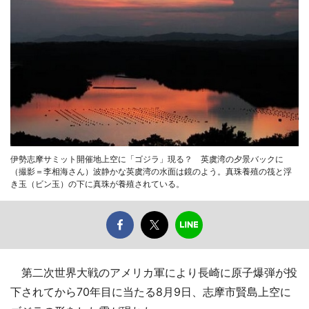
伊勢志摩サミット開催地上空に「ゴジラ」現る？ 英虞湾の夕景バックに
（撮影＝李相海さん）波静かな英虞湾の水面は鏡のよう。真珠養殖の筏と浮
き玉（ビン玉）の下に真珠が養殖されている。
第二次世界大戦のアメリカ軍により長崎に原子爆弾が投
下されてから70年目に当たる8月9日、志摩市賢島上空に