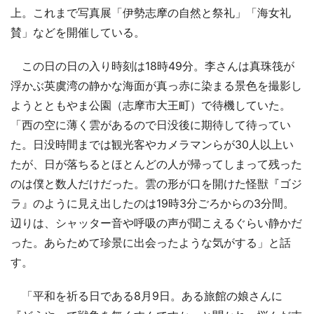
上。これまで写真展「伊勢志摩の自然と祭礼」「海女礼
賛」などを開催している。
この日の日の入り時刻は18時49分。李さんは真珠筏が
浮かぶ英虞湾の静かな海面が真っ赤に染まる景色を撮影し
ようとともやま公園（志摩市大王町）で待機していた。
「西の空に薄く雲があるので日没後に期待して待ってい
た。日没時間までは観光客やカメラマンらが30人以上い
たが、日が落ちるとほとんどの人が帰ってしまって残った
のは僕と数人だけだった。雲の形が口を開けた怪獣『ゴジ
ラ』のように見え出したのは19時3分ごろからの3分間。
辺りは、シャッター音や呼吸の声が聞こえるぐらい静かだ
った。あらためて珍景に出会ったような気がする」と話
す。
「平和を祈る日である8月9日。ある旅館の娘さんに