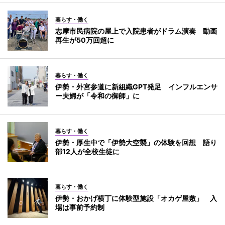
暮らす・働く
志摩市民病院の屋上で入院患者がドラム演奏 動画
再生が50万回超に
暮らす・働く
伊勢・外宮参道に新組織GPT発足 インフルエンサ
ー夫婦が「令和の御師」に
暮らす・働く
伊勢・厚生中で「伊勢大空襲」の体験を回想 語り
部12人が全校生徒に
暮らす・働く
伊勢・おかげ横丁に体験型施設「オカゲ屋敷」 入
場は事前予約制