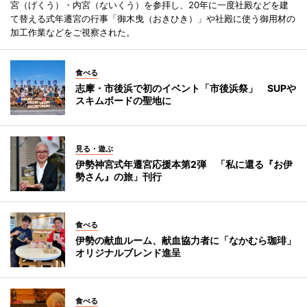
宮（げくう）・内宮（ないくう）を参拝し、20年に一度社殿などを建
て替える式年遷宮の行事「御木曳（おきひき）」や社殿に使う御用材の
加工作業などをご視察された。
食べる
志摩・市後浜で初のイベント「市後浜祭」 SUPや
スキムボードの聖地に
見る・遊ぶ
伊勢神宮式年遷宮応援本第2弾 「私に還る『お伊
勢さん』の旅」刊行
食べる
伊勢の献血ルーム、献血協力者に「なかむら珈琲」
オリジナルブレンド進呈
食べる