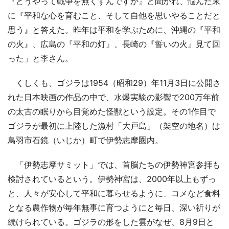
『どうやって戦争を無くすんですか』と聞かれ、悩んだ末
に『平和な心を育むこと、そして自他を思いやることだと
思う』と答えた。昨年は平和を学ぶために、沖縄の『平和
の火』、広島の『平和の灯』、長崎の『誓いの火』見て回
った」と李さん。
くしくも、ゴジラは1954（昭和29）年11月3日に公開さ
れた日本映画の作品の中で、水爆実験の影響で200万年前
の太古の眠りから目覚めた怪獣という設定。その1作目で
ゴジラが最初に上陸した漁村「大戸島」（架空の地名）は
鳥羽市石鏡（いじか）町で伊勢志摩圏内。
「伊勢志摩サミット」では、首脳たちの伊勢神宮参拝も
検討されているという。伊勢神宮は、2000年以上もずっ
と、人々が安心して平和に暮らせるように、コメなど食料
となる農作物が毎年無事に育つようにと毎日、深い祈りが
続けられている。ゴジラの形をした雲がなぜ、8月9日と