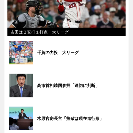
吉田は２安打１打点 大リーグ
千賀の力投 大リーグ
高市首相靖国参拝「適切に判断」
木原官房長官「拉致は現在進行形」