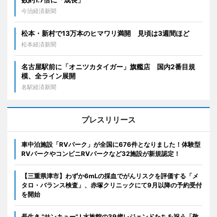
今治経済新聞
松本・新村で13万本のヒマワリ満開 見頃は3週間ほど
松本経済新聞
名古屋駅前に「オニツカタイガー」旗艦店 国内2番目規
模、全ライン展開
名駅経済新聞
プレスリリース
車中泊施設「RVパーク」が全国に676件となりました！体験型
RVパークやコンビニRVパークなど32施設が新規認定！
【三重県津市】わずか6mLの採血でがんリスクを評価する「メ
タロ・バランス検査」、赤塚クリニックにて9月以降の予約受付
を開始
長生き "サンキュー" ! 水族館の39歳レジェンドたちを祝う「敬