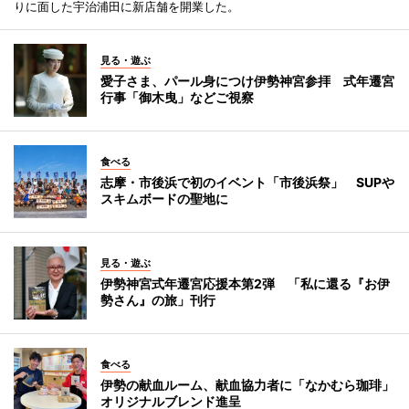
りに面した宇治浦田に新店舗を開業した。
見る・遊ぶ
愛子さま、パール身につけ伊勢神宮参拝 式年遷宮
行事「御木曳」などご視察
食べる
志摩・市後浜で初のイベント「市後浜祭」 SUPや
スキムボードの聖地に
見る・遊ぶ
伊勢神宮式年遷宮応援本第2弾 「私に還る『お伊
勢さん』の旅」刊行
食べる
伊勢の献血ルーム、献血協力者に「なかむら珈琲」
オリジナルブレンド進呈