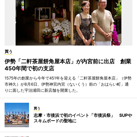
買う
伊勢「二軒茶屋餅角屋本店」が内宮前に出店 創業
450年間で初の支店
1575年の創業から今年で451年を迎える「二軒茶屋餅角屋本店」（伊勢
市神久）が8月6日、伊勢神宮内宮（ないくう）前の「おはらい町」通
りに面した宇治浦田に新店舗を開業した。
買う
志摩・市後浜で初のイベント「市後浜祭」 SUPや
スキムボードの聖地に