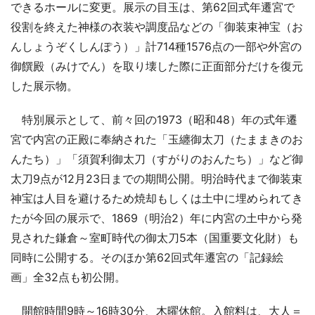
できるホールに変更。展示の目玉は、第62回式年遷宮で
役割を終えた神様の衣装や調度品などの「御装束神宝（お
んしょうぞくしんぽう）」計714種1576点の一部や外宮の
御饌殿（みけでん）を取り壊した際に正面部分だけを復元
した展示物。
特別展示として、前々回の1973（昭和48）年の式年遷
宮で内宮の正殿に奉納された「玉纏御太刀（たままきのお
んたち）」「須賀利御太刀（すがりのおんたち）」など御
太刀9点が12月23日までの期間公開。明治時代まで御装束
神宝は人目を避けるため焼却もしくは土中に埋められてき
たが今回の展示で、1869（明治2）年に内宮の土中から発
見された鎌倉～室町時代の御太刀5本（国重要文化財）も
同時に公開する。そのほか第62回式年遷宮の「記録絵
画」全32点も初公開。
開館時間9時～16時30分、木曜休館。入館料は、大人＝