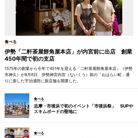
食べる
伊勢「二軒茶屋餅角屋本店」が内宮前に出店 創業
450年間で初の支店
1575年の創業から今年で451年を迎える「二軒茶屋餅角屋本店」（伊勢
市神久）が8月6日、伊勢神宮内宮（ないくう）前の「おはらい町」通
りに面した宇治浦田に新店舗を開業した。
食べる
志摩・市後浜で初のイベント「市後浜祭」 SUPや
スキムボードの聖地に
食べる