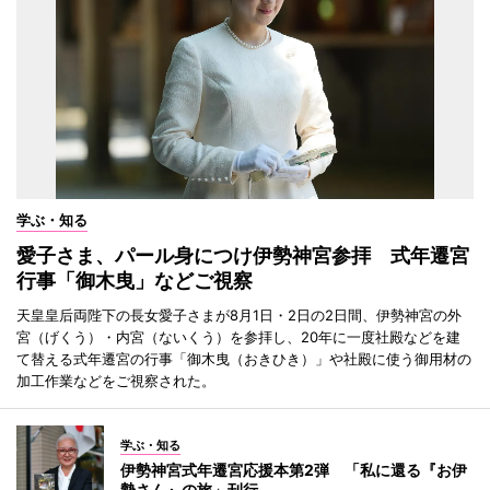
学ぶ・知る
愛子さま、パール身につけ伊勢神宮参拝 式年遷宮
行事「御木曳」などご視察
天皇皇后両陛下の長女愛子さまが8月1日・2日の2日間、伊勢神宮の外
宮（げくう）・内宮（ないくう）を参拝し、20年に一度社殿などを建
て替える式年遷宮の行事「御木曳（おきひき）」や社殿に使う御用材の
加工作業などをご視察された。
学ぶ・知る
伊勢神宮式年遷宮応援本第2弾 「私に還る『お伊
勢さん』の旅」刊行