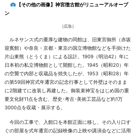
【その他の画像】神宮徴古館がリニューアルオープ
ン
［広告］
ルネサンス式の重厚な建物の同館は、旧東宮御所（赤坂
迎賓館）や奈良・京都・東京の国立博物館などを手掛けた
片山東熊（とうくま）による設計。1909（明治42）年に
日本初の私立博物館として開館した。1945（昭和20）年
の空襲で内部と収蔵品を焼失したが、1953（昭和28）年
の第59回神宮式年遷宮の記念行事として外壁はそのまま
に2階建てに改装し再建した。御装束神宝をはじめ国の重
要文化財11点を含む、歴史･考古･美術工芸品など約1万
3000点を収蔵・展示する。
今回の工事で、入館口を本館正面に移し、その入り口す
ぐの部屋を式年遷宮の記録映像の上映や講演会などに活用