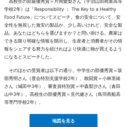
高校生の部最優秀賞＝片岡愛梨さん（宇治山田商業高等
学校2年）は「Responsibility ： The Key to a Healthy
Food Future」についてスピーチ。食の安全について、安
全性を無視した激安の製品か、少し高いけれど、安全な製
品。あなたはどちらを選びますか？と問い掛ける。農家は
できる限り明確な情報を開示し、生産者と消費者がその情
報をシェアする努力を続ければより快適に物が買えるよう
になるとスピーチした。
そのほかの受賞者は以下の通り。中学生の部優秀賞＝坂
部秀明さん（度会特別支援学校2年）、敢闘賞＝小林里緒
さん（城田中3年）、審査員特別賞＝中森梨沙さん（倉田
山中3年）、高校生の部優秀賞＝見代健さん（鳥羽商船高
等専門学校2年）。
地図を見る