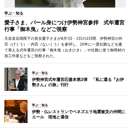
学ぶ・知る
愛子さま、パール身につけ伊勢神宮参拝 式年遷宮
行事「御木曳」などご視察
天皇皇后両陛下の長女愛子さまが8月1日・2日の2日間、伊勢神宮の外
宮（げくう）・内宮（ないくう）を参拝し、20年に一度社殿などを建
て替える式年遷宮の行事「御木曳（おきひき）」や社殿に使う御用材の
加工作業などをご視察された。
学ぶ・知る
伊勢神宮式年遷宮応援本第2弾 「私に還る『お伊
勢さん』の旅」刊行
学ぶ・知る
伊勢・仏レストランでベネズエラ地震被災の仲間に
エール 現地と通信