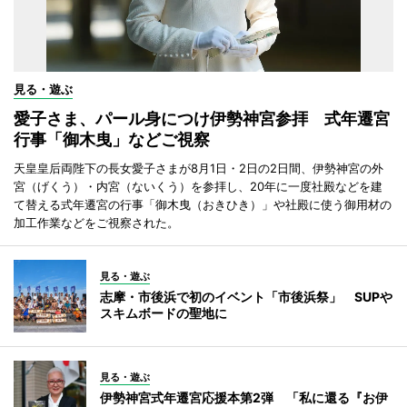
見る・遊ぶ
愛子さま、パール身につけ伊勢神宮参拝 式年遷宮
行事「御木曳」などご視察
天皇皇后両陛下の長女愛子さまが8月1日・2日の2日間、伊勢神宮の外
宮（げくう）・内宮（ないくう）を参拝し、20年に一度社殿などを建
て替える式年遷宮の行事「御木曳（おきひき）」や社殿に使う御用材の
加工作業などをご視察された。
見る・遊ぶ
志摩・市後浜で初のイベント「市後浜祭」 SUPや
スキムボードの聖地に
見る・遊ぶ
伊勢神宮式年遷宮応援本第2弾 「私に還る『お伊