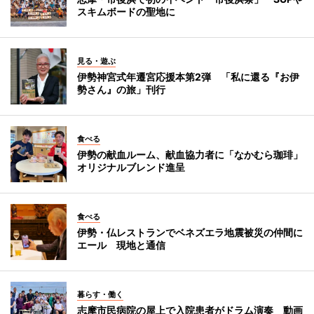
スキムボードの聖地に
見る・遊ぶ
伊勢神宮式年遷宮応援本第2弾 「私に還る『お伊
勢さん』の旅」刊行
食べる
伊勢の献血ルーム、献血協力者に「なかむら珈琲」
オリジナルブレンド進呈
食べる
伊勢・仏レストランでベネズエラ地震被災の仲間に
エール 現地と通信
暮らす・働く
志摩市民病院の屋上で入院患者がドラム演奏 動画