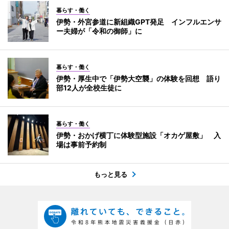
暮らす・働く
伊勢・外宮参道に新組織GPT発足 インフルエンサ
ー夫婦が「令和の御師」に
暮らす・働く
伊勢・厚生中で「伊勢大空襲」の体験を回想 語り
部12人が全校生徒に
暮らす・働く
伊勢・おかげ横丁に体験型施設「オカゲ屋敷」 入
場は事前予約制
もっと見る