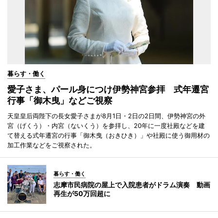
暮らす・働く
愛子さま、パール身につけ伊勢神宮参拝 式年遷宮
行事「御木曳」などご視察
天皇皇后両陛下の長女愛子さまが8月1日・2日の2日間、伊勢神宮の外
宮（げくう）・内宮（ないくう）を参拝し、20年に一度社殿などを建
て替える式年遷宮の行事「御木曳（おきひき）」や社殿に使う御用材の
加工作業などをご視察された。
暮らす・働く
志摩市民病院の屋上で入院患者がドラム演奏 動画
再生が50万回超に