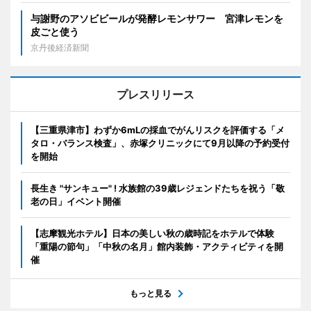
与謝野のアソビビールが発酵レモンサワー 宮津レモンを
皮ごと使う
京丹後経済新聞
プレスリリース
【三重県津市】わずか6mLの採血でがんリスクを評価する「メ
タロ・バランス検査」、赤塚クリニックにて9月以降の予約受付
を開始
長生き "サンキュー" ! 水族館の39歳レジェンドたちを祝う「敬
老の日」イベント開催
【志摩観光ホテル】日本の美しい秋の歳時記をホテルで体験
「重陽の節句」「中秋の名月」館内装飾・アクティビティを開
催
もっと見る