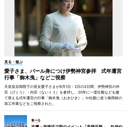
見る・遊ぶ
愛子さま、パール身につけ伊勢神宮参拝 式年遷宮
行事「御木曳」などご視察
天皇皇后両陛下の長女愛子さまが8月1日・2日の2日間、伊勢神宮の外
宮（げくう）・内宮（ないくう）を参拝し、20年に一度社殿などを建
て替える式年遷宮の行事「御木曳（おきひき）」や社殿に使う御用材の
加工作業などをご視察された。
食べる
志摩・市後浜で初のイベント「市後浜祭」 SUPや