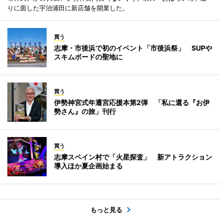
りに面した宇治浦田に新店舗を開業した。
買う
志摩・市後浜で初のイベント「市後浜祭」 SUPや
スキムボードの聖地に
買う
伊勢神宮式年遷宮応援本第2弾 「私に還る『お伊
勢さん』の旅」刊行
買う
志摩スペイン村で「火星探査」 新アトラクション
導入ほか夏企画始まる
もっと見る