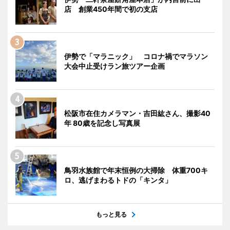
店 創業450年間で初の支店
伊勢で「マラニック」 コロナ禍でマラソン
大会中止受けラン旅ツアー企画
松阪市在住カメラマン・吉田紘さん、撮影40
年 80歳を記念し写真展
鳥羽水族館で年末恒例の大掃除 体重700キ
ロ、逃げまわるトドの「キンタ」
もっと見る