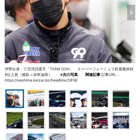
伊勢出身・三宅淳詞選手「TEAM GOH」 スーパーフォーミュラ鈴鹿最終戦
8位入賞（撮影＝岩咲滋雨）
→次の写真
関連記事
記事URL：
https://iseshima.keizai.biz/headline/3818/