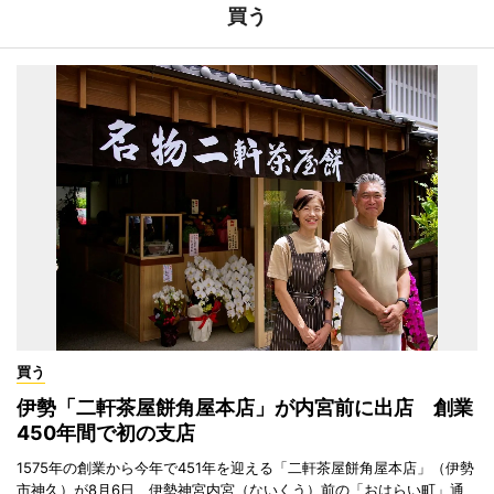
買う
買う
伊勢「二軒茶屋餅角屋本店」が内宮前に出店 創業
450年間で初の支店
1575年の創業から今年で451年を迎える「二軒茶屋餅角屋本店」（伊勢
市神久）が8月6日、伊勢神宮内宮（ないくう）前の「おはらい町」通