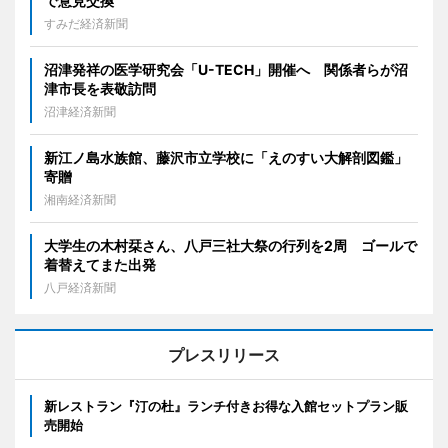
で意見交換
すみだ経済新聞
沼津発祥の医学研究会「U-TECH」開催へ 関係者らが沼
津市長を表敬訪問
沼津経済新聞
新江ノ島水族館、藤沢市立学校に「えのすい大解剖図鑑」
寄贈
湘南経済新聞
大学生の木村栞さん、八戸三社大祭の行列を2周 ゴールで
着替えてまた出発
八戸経済新聞
プレスリリース
新レストラン『汀の杜』ランチ付きお得な入館セットプラン販
売開始