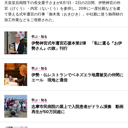
天皇皇后両陛下の長女愛子さまが8月1日・2日の2日間、伊勢神宮の外
宮（げくう）・内宮（ないくう）を参拝し、20年に一度社殿などを建
て替える式年遷宮の行事「御木曳（おきひき）」や社殿に使う御用材の
加工作業などをご視察された。
学ぶ・知る
伊勢神宮式年遷宮応援本第2弾 「私に還る『お伊
勢さん』の旅」刊行
学ぶ・知る
伊勢・仏レストランでベネズエラ地震被災の仲間に
エール 現地と通信
学ぶ・知る
志摩市民病院の屋上で入院患者がドラム演奏 動画
再生が50万回超に