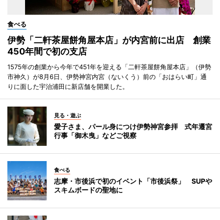
食べる
伊勢「二軒茶屋餅角屋本店」が内宮前に出店 創業
450年間で初の支店
1575年の創業から今年で451年を迎える「二軒茶屋餅角屋本店」（伊勢
市神久）が8月6日、伊勢神宮内宮（ないくう）前の「おはらい町」通
りに面した宇治浦田に新店舗を開業した。
見る・遊ぶ
愛子さま、パール身につけ伊勢神宮参拝 式年遷宮
行事「御木曳」などご視察
食べる
志摩・市後浜で初のイベント「市後浜祭」 SUPや
スキムボードの聖地に