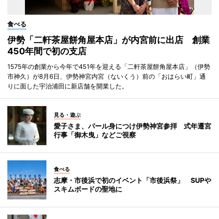
食べる
伊勢「二軒茶屋餅角屋本店」が内宮前に出店 創業
450年間で初の支店
1575年の創業から今年で451年を迎える「二軒茶屋餅角屋本店」（伊勢
市神久）が8月6日、伊勢神宮内宮（ないくう）前の「おはらい町」通
りに面した宇治浦田に新店舗を開業した。
見る・遊ぶ
愛子さま、パール身につけ伊勢神宮参拝 式年遷宮
行事「御木曳」などご視察
食べる
志摩・市後浜で初のイベント「市後浜祭」 SUPや
スキムボードの聖地に