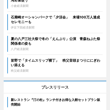
湾野菜使う
小倉経済新聞
石廊崎オーシャンパークで「夕涼会」 来場100万人達成
セレモニーも
伊豆下田経済新聞
夏の八戸三社大祭で冬の「えんぶり」公演 青森ねぶた祭
関係者の姿も
八戸経済新聞
皆野で「タイムスリップ横丁」 秩父音頭まつりににぎわ
い添える
秩父経済新聞
プレスリリース
新レストラン『汀の杜』ランチ付きお得な入館セットプラン販
売開始