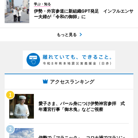
学ぶ・知る
伊勢・外宮参道に新組織GPT発足 インフルエンサ
ー夫婦が「令和の御師」に
もっと見る
アクセスランキング
愛子さま、パール身につけ伊勢神宮参拝 式
年遷宮行事「御木曳」などご視察
伊勢で「マラニック」 コロナ禍でマラソン