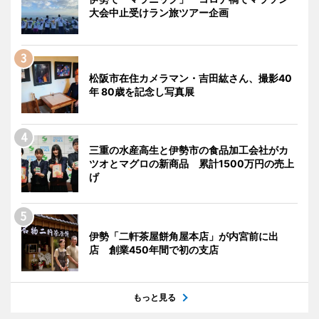
大会中止受けラン旅ツアー企画
松阪市在住カメラマン・吉田紘さん、撮影40
年 80歳を記念し写真展
三重の水産高生と伊勢市の食品加工会社がカ
ツオとマグロの新商品 累計1500万円の売上
げ
伊勢「二軒茶屋餅角屋本店」が内宮前に出
店 創業450年間で初の支店
もっと見る