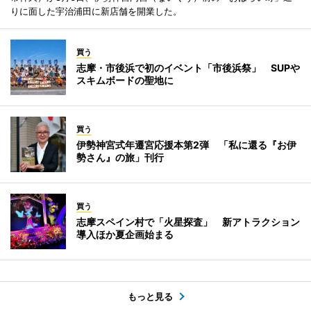
りに面した宇治浦田に新店舗を開業した。
買う
志摩・市後浜で初のイベント「市後浜祭」 SUPや
スキムボードの聖地に
買う
伊勢神宮式年遷宮応援本第2弾 「私に還る『お伊
勢さん』の旅」刊行
買う
志摩スペイン村で「火星探査」 新アトラクション
導入ほか夏企画始まる
もっと見る