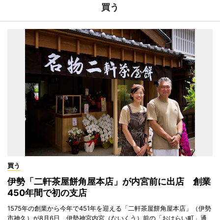
買う
買う
伊勢「二軒茶屋餅角屋本店」が内宮前に出店 創業
450年間で初の支店
1575年の創業から今年で451年を迎える「二軒茶屋餅角屋本店」（伊勢
市神久）が8月6日、伊勢神宮内宮（ないくう）前の「おはらい町」通