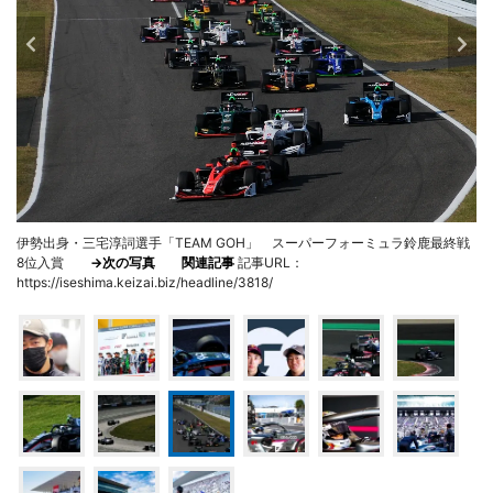
伊勢出身・三宅淳詞選手「TEAM GOH」 スーパーフォーミュラ鈴鹿最終戦
8位入賞
→次の写真
関連記事
記事URL：
https://iseshima.keizai.biz/headline/3818/