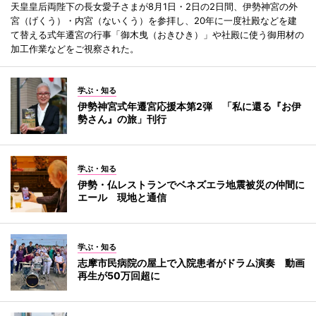
天皇皇后両陛下の長女愛子さまが8月1日・2日の2日間、伊勢神宮の外
宮（げくう）・内宮（ないくう）を参拝し、20年に一度社殿などを建
て替える式年遷宮の行事「御木曳（おきひき）」や社殿に使う御用材の
加工作業などをご視察された。
学ぶ・知る
伊勢神宮式年遷宮応援本第2弾 「私に還る『お伊
勢さん』の旅」刊行
学ぶ・知る
伊勢・仏レストランでベネズエラ地震被災の仲間に
エール 現地と通信
学ぶ・知る
志摩市民病院の屋上で入院患者がドラム演奏 動画
再生が50万回超に