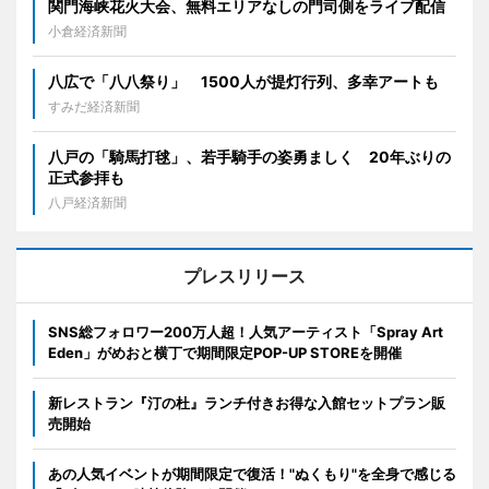
関門海峡花火大会、無料エリアなしの門司側をライブ配信
小倉経済新聞
八広で「八八祭り」 1500人が提灯行列、多幸アートも
すみだ経済新聞
八戸の「騎馬打毬」、若手騎手の姿勇ましく 20年ぶりの
正式参拝も
八戸経済新聞
プレスリリース
SNS総フォロワー200万人超！人気アーティスト「Spray Art
Eden」がめおと横丁で期間限定POP-UP STOREを開催
新レストラン『汀の杜』ランチ付きお得な入館セットプラン販
売開始
あの人気イベントが期間限定で復活！"ぬくもり"を全身で感じる