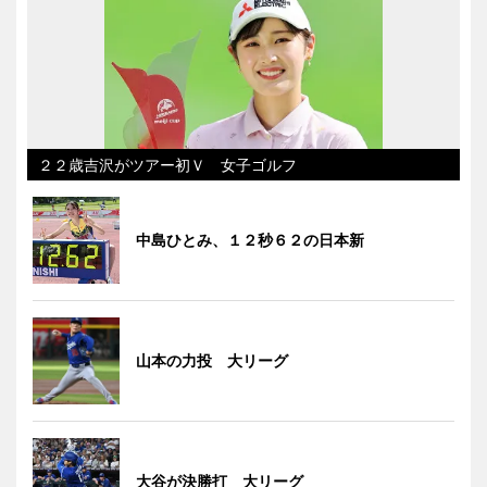
２２歳吉沢がツアー初Ｖ 女子ゴルフ
中島ひとみ、１２秒６２の日本新
山本の力投 大リーグ
大谷が決勝打 大リーグ