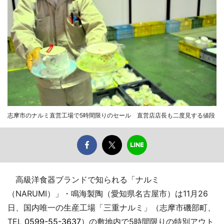
志摩市のナルミ直営工場で5時間限りのセール 直営店店長も二度見する値段
高級洋食器ブランドで知られる「ナルミ
（NARUMI）」・鳴海製陶（愛知県名古屋市）は11月26
日、国内唯一の生産工場「三重ナルミ」（志摩市磯部町、
TEL
0599-55-3637
）の敷地内で5時間限りの特別アウト