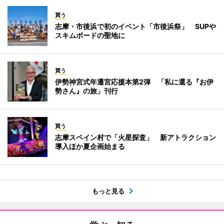
買う
志摩・市後浜で初のイベント「市後浜祭」 SUPや
スキムボードの聖地に
買う
伊勢神宮式年遷宮応援本第2弾 「私に還る『お伊
勢さん』の旅」刊行
買う
志摩スペイン村で「火星探査」 新アトラクション
導入ほか夏企画始まる
もっと見る