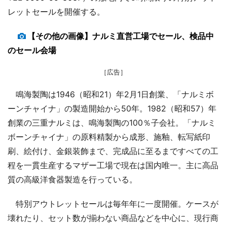
レットセールを開催する。
【その他の画像】ナルミ直営工場でセール、検品中
のセール会場
［広告］
鳴海製陶は1946（昭和21）年2月1日創業、「ナルミボ
ーンチャイナ」の製造開始から50年。1982（昭和57）年
創業の三重ナルミは、鳴海製陶の100％子会社。「ナルミ
ボーンチャイナ」の原料精製から成形、施釉、転写紙印
刷、絵付け、金銀装飾まで、完成品に至るまですべての工
程を一貫生産するマザー工場で現在は国内唯一。主に高品
質の高級洋食器製造を行っている。
特別アウトレットセールは毎年年に一度開催。ケースが
壊れたり、セット数が揃わない商品などを中心に、現行商