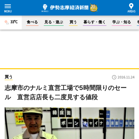
33°C
食べる
見る・遊ぶ
買う
暮らす・働く
学ぶ・知る
買う
2016.11.24
志摩市のナルミ直営工場で5時間限りのセー
ル 直営店店長も二度見する値段