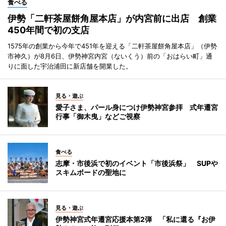
食べる
伊勢「二軒茶屋餅角屋本店」が内宮前に出店 創業
450年間で初の支店
1575年の創業から今年で451年を迎える「二軒茶屋餅角屋本店」（伊勢
市神久）が8月6日、伊勢神宮内宮（ないくう）前の「おはらい町」通
りに面した宇治浦田に新店舗を開業した。
見る・遊ぶ
愛子さま、パール身につけ伊勢神宮参拝 式年遷宮
行事「御木曳」などご視察
食べる
志摩・市後浜で初のイベント「市後浜祭」 SUPや
スキムボードの聖地に
見る・遊ぶ
伊勢神宮式年遷宮応援本第2弾 「私に還る『お伊