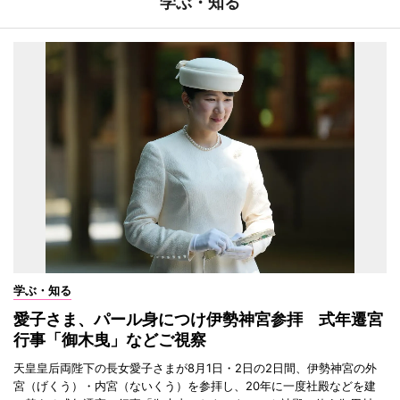
学ぶ・知る
学ぶ・知る
愛子さま、パール身につけ伊勢神宮参拝 式年遷宮
行事「御木曳」などご視察
天皇皇后両陛下の長女愛子さまが8月1日・2日の2日間、伊勢神宮の外
宮（げくう）・内宮（ないくう）を参拝し、20年に一度社殿などを建