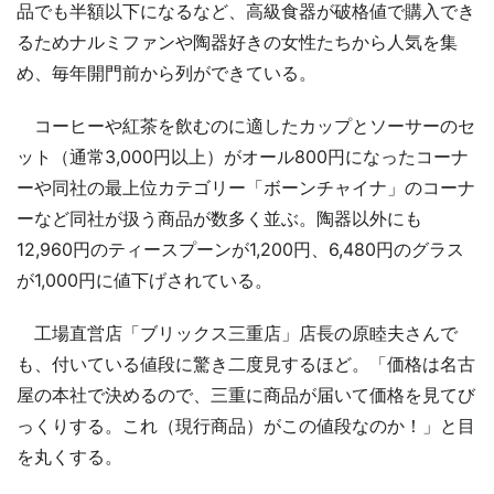
品でも半額以下になるなど、高級食器が破格値で購入でき
るためナルミファンや陶器好きの女性たちから人気を集
め、毎年開門前から列ができている。
コーヒーや紅茶を飲むのに適したカップとソーサーのセ
ット（通常3,000円以上）がオール800円になったコーナ
ーや同社の最上位カテゴリー「ボーンチャイナ」のコーナ
ーなど同社が扱う商品が数多く並ぶ。陶器以外にも
12,960円のティースプーンが1,200円、6,480円のグラス
が1,000円に値下げされている。
工場直営店「ブリックス三重店」店長の原睦夫さんで
も、付いている値段に驚き二度見するほど。「価格は名古
屋の本社で決めるので、三重に商品が届いて価格を見てび
っくりする。これ（現行商品）がこの値段なのか！」と目
を丸くする。