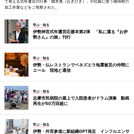
て替える式年遷宮の行事「御木曳（おきひき）」や社殿に使う御用材の
加工作業などをご視察された。
学ぶ・知る
伊勢神宮式年遷宮応援本第2弾 「私に還る『お伊
勢さん』の旅」刊行
学ぶ・知る
伊勢・仏レストランでベネズエラ地震被災の仲間に
エール 現地と通信
学ぶ・知る
志摩市民病院の屋上で入院患者がドラム演奏 動画
再生が50万回超に
学ぶ・知る
伊勢・外宮参道に新組織GPT発足 インフルエンサ