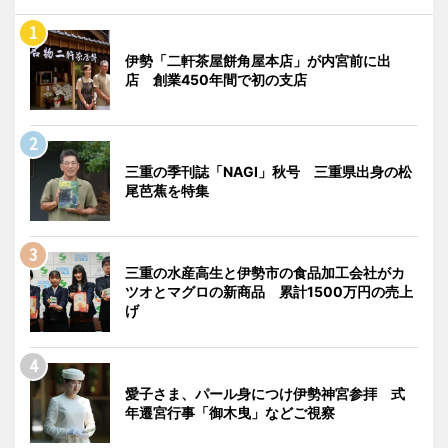
伊勢「二軒茶屋餅角屋本店」が内宮前に出
店 創業450年間で初の支店
三重の季刊誌「NAGI」秋号 三重県出身の松
尾芭蕉を特集
三重の水産高生と伊勢市の食品加工会社がカ
ツオとマグロの新商品 累計1500万円の売上
げ
愛子さま、パール身につけ伊勢神宮参拝 式
年遷宮行事「御木曳」などご視察