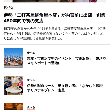
食べる
伊勢「二軒茶屋餅角屋本店」が内宮前に出店 創業
450年間で初の支店
1575年の創業から今年で451年を迎える「二軒茶屋餅角屋本店」（伊勢
市神久）が8月6日、伊勢神宮内宮（ないくう）前の「おはらい町」通
りに面した宇治浦田に新店舗を開業した。
食べる
志摩・市後浜で初のイベント「市後浜祭」 SUPや
スキムボードの聖地に
食べる
伊勢の献血ルーム、献血協力者に「なかむら珈琲」
オリジナルブレンド進呈
食べる