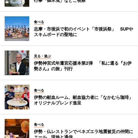
行事「御木曳」などご視察
食べる
志摩・市後浜で初のイベント「市後浜祭」 SUPや
スキムボードの聖地に
見る・遊ぶ
伊勢神宮式年遷宮応援本第2弾 「私に還る『お伊
勢さん』の旅」刊行
食べる
伊勢の献血ルーム、献血協力者に「なかむら珈琲」
オリジナルブレンド進呈
食べる
伊勢・仏レストランでベネズエラ地震被災の仲間に
エール 現地と通信