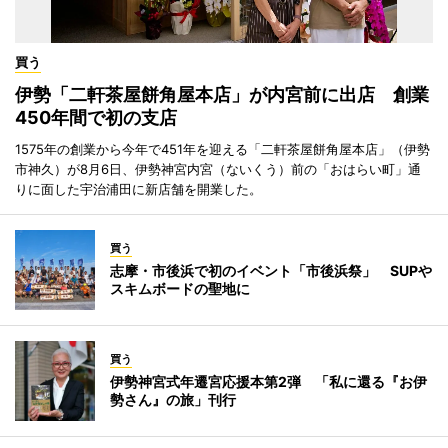
買う
伊勢「二軒茶屋餅角屋本店」が内宮前に出店 創業
450年間で初の支店
1575年の創業から今年で451年を迎える「二軒茶屋餅角屋本店」（伊勢
市神久）が8月6日、伊勢神宮内宮（ないくう）前の「おはらい町」通
りに面した宇治浦田に新店舗を開業した。
買う
志摩・市後浜で初のイベント「市後浜祭」 SUPや
スキムボードの聖地に
買う
伊勢神宮式年遷宮応援本第2弾 「私に還る『お伊
勢さん』の旅」刊行