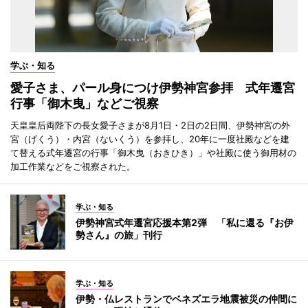
学ぶ・知る
愛子さま、パール身につけ伊勢神宮参拝 式年遷宮
行事「御木曳」などご視察
天皇皇后両陛下の長女愛子さまが8月1日・2日の2日間、伊勢神宮の外
宮（げくう）・内宮（ないくう）を参拝し、20年に一度社殿などを建
て替える式年遷宮の行事「御木曳（おきひき）」や社殿に使う御用材の
加工作業などをご視察された。
学ぶ・知る
伊勢神宮式年遷宮応援本第2弾 「私に還る『お伊
勢さん』の旅」刊行
学ぶ・知る
伊勢・仏レストランでベネズエラ地震被災の仲間に