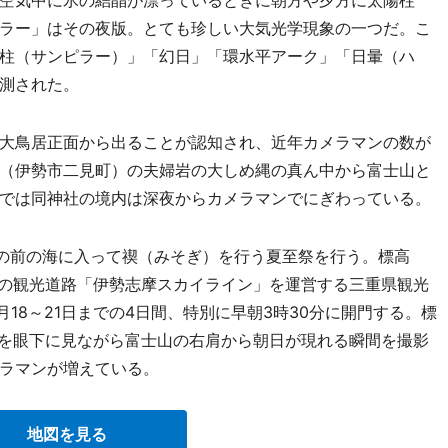
空気中に氷の結晶が漂っているときに朝方や夕方に太陽柱
ラー」はその夜版。とても珍しい大気光学現象の一つだ。こ
柱（サンピラー）」「幻日」「環水平アーク」「日暈（ハ
測された。
大鳥居正面から出ることが認知され、近年カメラマンの数が
（伊勢市二見町）の夫婦岩の大しめ縄の真ん中から富士山と
では同神社の境内は深夜からカメラマンでにぎわっている。
の前の海に入って禊（みそぎ）を行う夏至祭を行う。標高
での観光道路「伊勢志摩スカイライン」を運営する三重県観光
月18～21日までの4日間、特別に早朝3時30分に開門する。標
湾を眼下に見ながら富士山の右肩から朝日が現れる瞬間を撮影
メラマンが増えている。
地図を見る