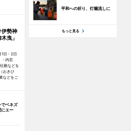
平和への祈り、灯籠流しに
け伊勢神
もっと見る
御木曳」
1日・2日
）・内宮
度社殿などを
（おきひ
業などをご
ンでベネズ
間にエー