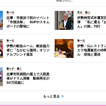
視察された。
食べる
見る・遊ぶ
志摩・市後浜で初のイベント
伊勢神宮式年遷宮
「市後浜祭」 SUPやスキム
弾 「私に還る『
ボードの聖地に
ん』の旅」刊行
食べる
食べる
伊勢の献血ルーム、献血協力
伊勢・仏レストラ
者に「なかむら珈琲」オリジ
エラ地震被災の仲
ナルブレンド進呈
ル 現地と通信
暮らす・働く
志摩市民病院の屋上で入院患
者がドラム演奏 動画再生が
50万回超に
もっと見る