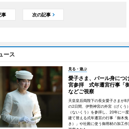
記事
次の記事
ュース
見る・遊ぶ
愛子さま、パール身につ
宮参拝 式年遷宮行事「
などご視察
天皇皇后両陛下の長女愛子さまが8月
の2日間、伊勢神宮の外宮（げくう
（ないくう）を参拝し、20年に一
建て替える式年遷宮の行事「御木曳
き）」や社殿に使う御用材の加工作