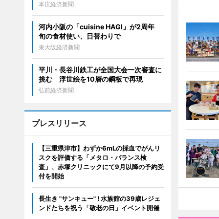
本庄経済新聞
河内小阪の「cuisine HAGI」が2周年
旬の食材使い、日替わりで
東大阪経済新聞
平川・長谷川鉄工が全国大会一次審査に
挑む 浮世絵を10層の鋼板で再現
弘前経済新聞
プレスリリース
【三重県津市】わずか6mLの採血でがんリ
スクを評価する「メタロ・バランス検
査」、赤塚クリニックにて9月以降の予約受
付を開始
長生き "サンキュー" ! 水族館の39歳レジェ
ンドたちを祝う「敬老の日」イベント開催