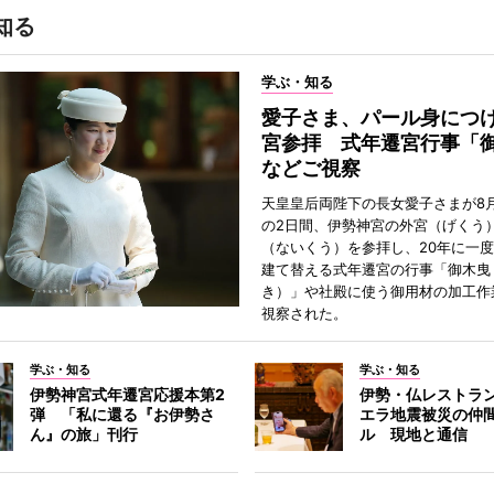
知る
学ぶ・知る
愛子さま、パール身につ
宮参拝 式年遷宮行事「
などご視察
天皇皇后両陛下の長女愛子さまが8月
の2日間、伊勢神宮の外宮（げくう
（ないくう）を参拝し、20年に一
建て替える式年遷宮の行事「御木曳
き）」や社殿に使う御用材の加工作
視察された。
学ぶ・知る
学ぶ・知る
伊勢神宮式年遷宮応援本第2
伊勢・仏レストラ
弾 「私に還る『お伊勢さ
エラ地震被災の仲
ん』の旅」刊行
ル 現地と通信