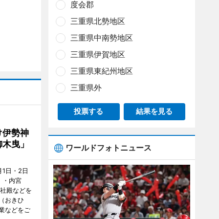
度会郡
三重県北勢地区
三重県中南勢地区
三重県伊賀地区
三重県東紀州地区
三重県外
投票する
結果を見る
け伊勢神
御木曳」
ワールドフォトニュース
1日・2日
）・内宮
度社殿などを
（おきひ
業などをご