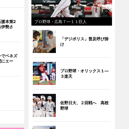
応援本第2
プロ野球・広島７―１１巨人
お伊勢さ
「デジポリス」普及呼び掛
け
ンでベネズ
間にエー
プロ野球・オリックス１―
３楽天
佐野日大、２回戦へ 高校
野球