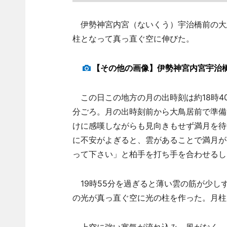
伊勢神宮内宮（ないくう）宇治橋前の大鳥
柱となって真っ直ぐ空に伸びた。
【その他の画像】伊勢神宮内宮宇治
この日この地方の月の出時刻は約18時40
分ごろ。月の出時刻前から大鳥居前で準備
けに感嘆しながらも見向きもせず満月を待
に不安がよぎると、雲があることで満月が
って下さい」と柏手を打ち手を合わせるし
19時55分を過ぎると薄い雲の筋が少し
の光が真っ直ぐ空に光の柱を作った。月柱