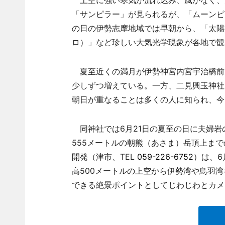
上空に強い寒気が流れ込み、風がなく、
「サンピラー」が見られるが、「ムーンピ
の日の伊勢志摩地域では早朝から、「太陽
ロ）」など珍しい大気光学現象が各地で観
夏至近くの満月が伊勢神宮内宮宇治橋前
少しずつ増えている。一方、二見興玉神社
朝日が重なることは多くの人に知られ、今
同神社では6月21日の夏至の日に夫婦岩
555メートルの朝熊（あさま）岳頂上ま
開発（津市、TEL
059-226-6752
）は、6
高500メートルの上空から伊勢湾や鳥羽
できる絶景ポイントとしてじわじわとカ