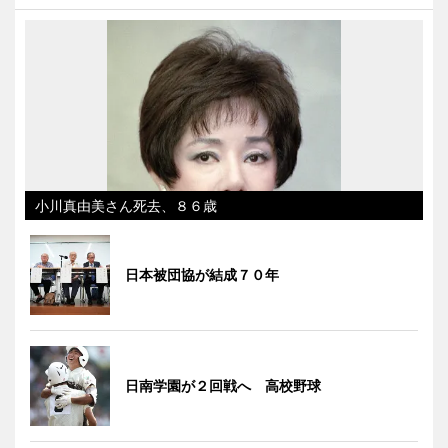
小川真由美さん死去、８６歳
日本被団協が結成７０年
日南学園が２回戦へ 高校野球