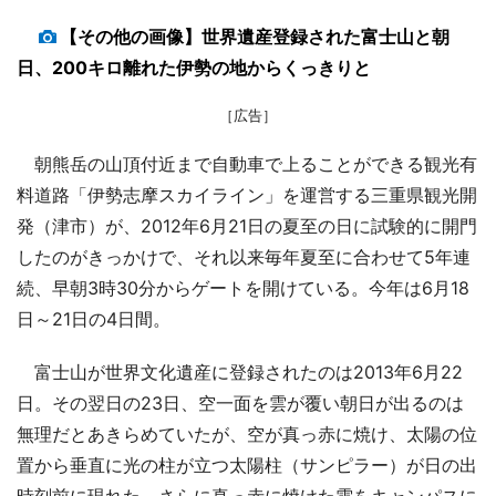
【その他の画像】世界遺産登録された富士山と朝
日、200キロ離れた伊勢の地からくっきりと
［広告］
朝熊岳の山頂付近まで自動車で上ることができる観光有
料道路「伊勢志摩スカイライン」を運営する三重県観光開
発（津市）が、2012年6月21日の夏至の日に試験的に開門
したのがきっかけで、それ以来毎年夏至に合わせて5年連
続、早朝3時30分からゲートを開けている。今年は6月18
日～21日の4日間。
富士山が世界文化遺産に登録されたのは2013年6月22
日。その翌日の23日、空一面を雲が覆い朝日が出るのは
無理だとあきらめていたが、空が真っ赤に焼け、太陽の位
置から垂直に光の柱が立つ太陽柱（サンピラー）が日の出
時刻前に現れた。さらに真っ赤に焼けた雲をキャンパスに