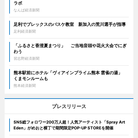
ラボ
なんば経済新聞
足利でブレックスのバスケ教室 新加入の荒川選手が指導
足利経済新聞
「ふるさと香澄夏まつり」 ご当地音頭や花火大会でにぎ
わう
習志野経済新聞
熊本駅前にホテル「ヴィアインプライム熊本 雲雀の湯」
くまモンルームも
熊本経済新聞
プレスリリース
SNS総フォロワー200万人超！人気アーティスト「Spray Art
Eden」がめおと横丁で期間限定POP-UP STOREを開催