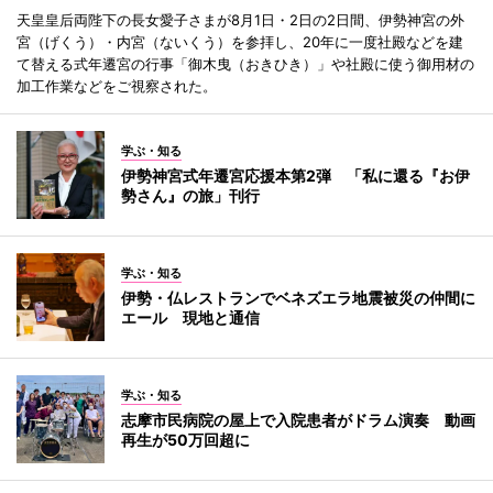
天皇皇后両陛下の長女愛子さまが8月1日・2日の2日間、伊勢神宮の外
宮（げくう）・内宮（ないくう）を参拝し、20年に一度社殿などを建
て替える式年遷宮の行事「御木曳（おきひき）」や社殿に使う御用材の
加工作業などをご視察された。
学ぶ・知る
伊勢神宮式年遷宮応援本第2弾 「私に還る『お伊
勢さん』の旅」刊行
学ぶ・知る
伊勢・仏レストランでベネズエラ地震被災の仲間に
エール 現地と通信
学ぶ・知る
志摩市民病院の屋上で入院患者がドラム演奏 動画
再生が50万回超に