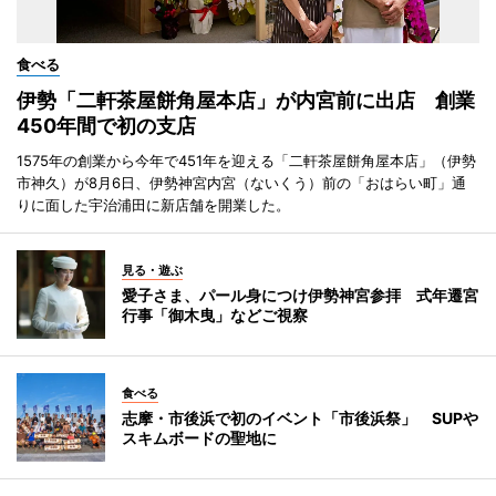
食べる
伊勢「二軒茶屋餅角屋本店」が内宮前に出店 創業
450年間で初の支店
1575年の創業から今年で451年を迎える「二軒茶屋餅角屋本店」（伊勢
市神久）が8月6日、伊勢神宮内宮（ないくう）前の「おはらい町」通
りに面した宇治浦田に新店舗を開業した。
見る・遊ぶ
愛子さま、パール身につけ伊勢神宮参拝 式年遷宮
行事「御木曳」などご視察
食べる
志摩・市後浜で初のイベント「市後浜祭」 SUPや
スキムボードの聖地に