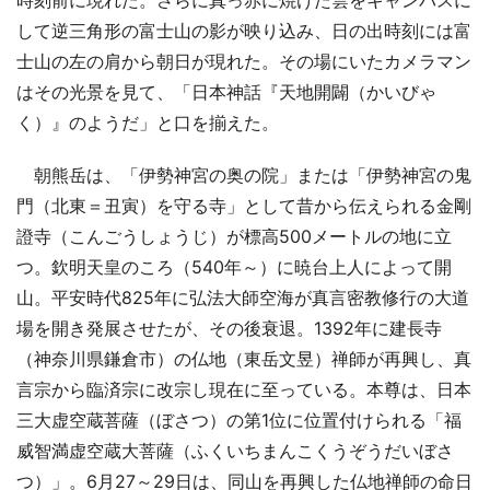
して逆三角形の富士山の影が映り込み、日の出時刻には富
士山の左の肩から朝日が現れた。その場にいたカメラマン
はその光景を見て、「日本神話『天地開闢（かいびゃ
く）』のようだ」と口を揃えた。
朝熊岳は、「伊勢神宮の奥の院」または「伊勢神宮の鬼
門（北東＝丑寅）を守る寺」として昔から伝えられる金剛
證寺（こんごうしょうじ）が標高500メートルの地に立
つ。欽明天皇のころ（540年～）に暁台上人によって開
山。平安時代825年に弘法大師空海が真言密教修行の大道
場を開き発展させたが、その後衰退。1392年に建長寺
（神奈川県鎌倉市）の仏地（東岳文昱）禅師が再興し、真
言宗から臨済宗に改宗し現在に至っている。本尊は、日本
三大虚空蔵菩薩（ぼさつ）の第1位に位置付けられる「福
威智満虚空蔵大菩薩（ふくいちまんこくうぞうだいぼさ
つ）」。6月27～29日は、同山を再興した仏地禅師の命日