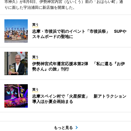
市神久）が8月6日、伊勢神宮内宮（ないくう）前の「おはらい町」通
りに面した宇治浦田に新店舗を開業した。
買う
志摩・市後浜で初のイベント「市後浜祭」 SUPや
スキムボードの聖地に
買う
伊勢神宮式年遷宮応援本第2弾 「私に還る『お伊
勢さん』の旅」刊行
買う
志摩スペイン村で「火星探査」 新アトラクション
導入ほか夏企画始まる
もっと見る