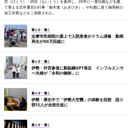
宮（げくう）・内宮（ないくう）を参拝し、20年に一度社殿などを建
て替える式年遷宮の行事「御木曳（おきひき）」や社殿に使う御用材の
加工作業などをご視察された。
暮らす・働く
志摩市民病院の屋上で入院患者がドラム演奏 動画
再生が50万回超に
暮らす・働く
伊勢・外宮参道に新組織GPT発足 インフルエンサ
ー夫婦が「令和の御師」に
暮らす・働く
伊勢・厚生中で「伊勢大空襲」の体験を回想 語り
部12人が全校生徒に
暮らす・働く