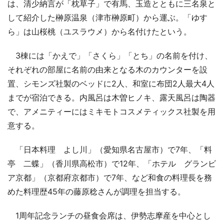
は、清少納言が「枕草子」で有馬、玉造とともに三名泉と
して紹介した榊原温泉（津市榊原町）から運ぶ。「ゆす
ら」は山桜桃（ユスラウメ）から名付けたという。
3棟には「かえで」「さくら」「とち」の名前を付け、
それぞれの部屋に名前の由来となる木のカウンターを設
置、シモンズ社製のベッドに2人、和室に布団2人最大4人
までが宿泊できる。内風呂は木曽ヒノキ、露天風呂は陶器
で、アメニティーにはミキモトコスメティックス社製を用
意する。
「日本料理 よし川」（愛知県名古屋市）で7年、「料
亭 二蝶」（香川県高松市）で12年、「ホテル グランビ
ア京都」（京都府京都市）で7年、など和食の料理長を務
めた料理歴45年の藤原稔さんが調理を担当する。
1周年記念ランチの昼食会席は、伊勢志摩産を中心とし