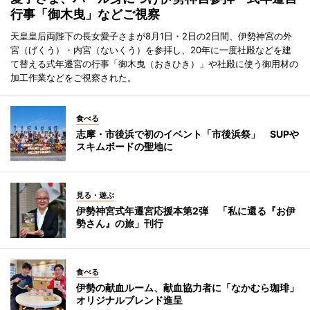
行事「御木曳」などご視察
天皇皇后両陛下の長女愛子さまが8月1日・2日の2日間、伊勢神宮の外
宮（げくう）・内宮（ないくう）を参拝し、20年に一度社殿などを建
て替える式年遷宮の行事「御木曳（おきひき）」や社殿に使う御用材の
加工作業などをご視察された。
食べる
志摩・市後浜で初のイベント「市後浜祭」 SUPや
スキムボードの聖地に
見る・遊ぶ
伊勢神宮式年遷宮応援本第2弾 「私に還る『お伊
勢さん』の旅」刊行
食べる
伊勢の献血ルーム、献血協力者に「なかむら珈琲」
オリジナルブレンド進呈