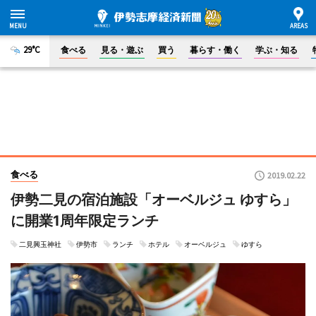
29°C
食べる
見る・遊ぶ
買う
暮らす・働く
学ぶ・知る
食べる
2019.02.22
伊勢二見の宿泊施設「オーベルジュ ゆすら」
に開業1周年限定ランチ
二見興玉神社
伊勢市
ランチ
ホテル
オーベルジュ
ゆすら