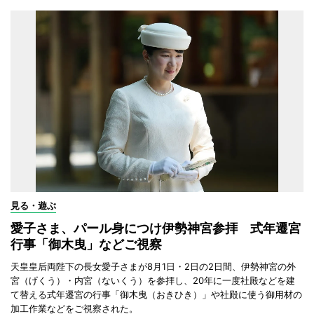
見る・遊ぶ
愛子さま、パール身につけ伊勢神宮参拝 式年遷宮
行事「御木曳」などご視察
天皇皇后両陛下の長女愛子さまが8月1日・2日の2日間、伊勢神宮の外
宮（げくう）・内宮（ないくう）を参拝し、20年に一度社殿などを建
て替える式年遷宮の行事「御木曳（おきひき）」や社殿に使う御用材の
加工作業などをご視察された。