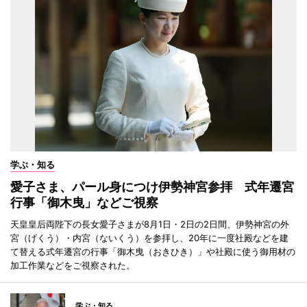
学ぶ・知る
愛子さま、パール身につけ伊勢神宮参拝 式年遷宮
行事「御木曳」などご視察
天皇皇后両陛下の長女愛子さまが8月1日・2日の2日間、伊勢神宮の外
宮（げくう）・内宮（ないくう）を参拝し、20年に一度社殿などを建
て替える式年遷宮の行事「御木曳（おきひき）」や社殿に使う御用材の
加工作業などをご視察された。
学ぶ・知る