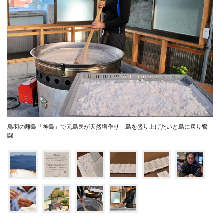
鳥羽の離島「神島」で元島民が天然塩作り 島を盛り上げたいと島に戻り奮
闘