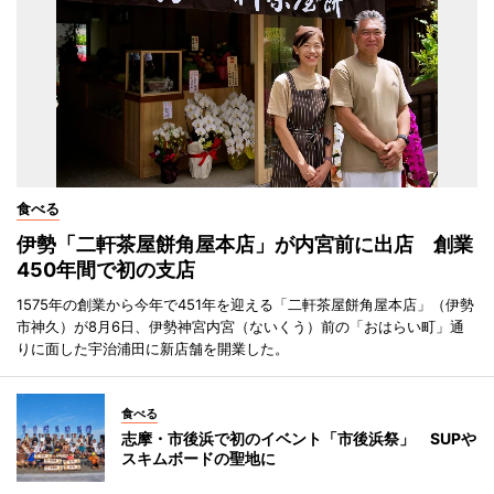
食べる
伊勢「二軒茶屋餅角屋本店」が内宮前に出店 創業
450年間で初の支店
1575年の創業から今年で451年を迎える「二軒茶屋餅角屋本店」（伊勢
市神久）が8月6日、伊勢神宮内宮（ないくう）前の「おはらい町」通
りに面した宇治浦田に新店舗を開業した。
食べる
志摩・市後浜で初のイベント「市後浜祭」 SUPや
スキムボードの聖地に