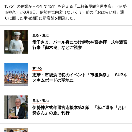
1575年の創業から今年で451年を迎える「二軒茶屋餅角屋本店」（伊勢
市神久）が8月6日、伊勢神宮内宮（ないくう）前の「おはらい町」通
りに面した宇治浦田に新店舗を開業した。
見る・遊ぶ
愛子さま、パール身につけ伊勢神宮参拝 式年遷宮
行事「御木曳」などご視察
食べる
志摩・市後浜で初のイベント「市後浜祭」 SUPや
スキムボードの聖地に
見る・遊ぶ
伊勢神宮式年遷宮応援本第2弾 「私に還る『お伊
勢さん』の旅」刊行