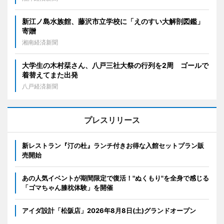
新江ノ島水族館、藤沢市立学校に「えのすい大解剖図鑑」
寄贈
湘南経済新聞
大学生の木村栞さん、八戸三社大祭の行列を2周 ゴールで
着替えてまた出発
八戸経済新聞
プレスリリース
新レストラン『汀の杜』ランチ付きお得な入館セットプラン販
売開始
あの人気イベントが期間限定で復活！"ぬくもり"を全身で感じる
「ゴマちゃん膝枕体験」を開催
アイダ設計「松阪店」2026年8月8日(土)グランドオープン