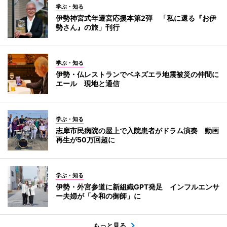
学ぶ・知る
伊勢神宮式年遷宮応援本第2弾 「私に還る『お伊
勢さん』の旅」刊行
学ぶ・知る
伊勢・仏レストランでベネズエラ地震被災の仲間に
エール 現地と通信
学ぶ・知る
志摩市民病院の屋上で入院患者がドラム演奏 動画
再生が50万回超に
学ぶ・知る
伊勢・外宮参道に新組織GPT発足 インフルエンサ
ー夫婦が「令和の御師」に
もっと見る