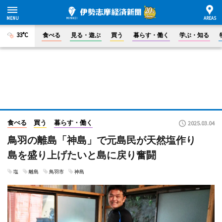
33°C
食べる
見る・遊ぶ
買う
暮らす・働く
学ぶ・知る
食べる
買う
暮らす・働く
2025.03.04
鳥羽の離島「神島」で元島民が天然塩作り
島を盛り上げたいと島に戻り奮闘
塩
離島
鳥羽市
神島