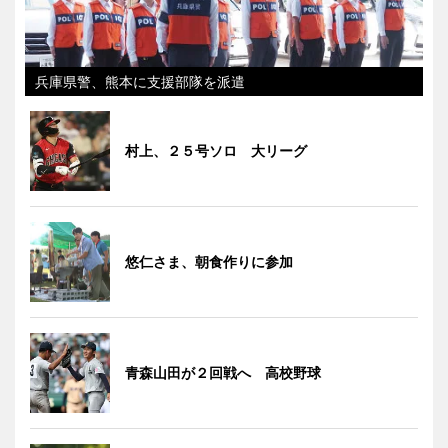
兵庫県警、熊本に支援部隊を派遣
村上、２５号ソロ 大リーグ
悠仁さま、朝食作りに参加
青森山田が２回戦へ 高校野球