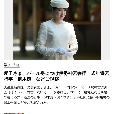
学ぶ・知る
愛子さま、パール身につけ伊勢神宮参拝 式年遷宮
行事「御木曳」などご視察
天皇皇后両陛下の長女愛子さまが8月1日・2日の2日間、伊勢神宮の外
宮（げくう）・内宮（ないくう）を参拝し、20年に一度社殿などを建
て替える式年遷宮の行事「御木曳（おきひき）」や社殿に使う御用材の
加工作業などをご視察された。