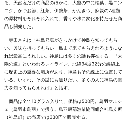
る。天然塩だけの商品のほかに、大釜の中に松葉、黒ニン
ニク、かつお節、紅茶、伊勢茶、かんきつ、麻炭の7種類
の原材料をそれぞれ入れて、香りや味に変化を持たせた商
品も開発した。
寺田さんは「神島乃塩がきっかけで神島を知ってもら
い、興味を持ってもらい、島まで来てもらえれるようにな
れば最高にうれしい。神島には多くの謎も存在する。『太
陽の道』といわれるレイライン、北緯34度32分の緯線上
に歴史上の重要な場所があり、神島もその線上に位置して
いる。いずれ、その謎にも迫りたい。多くの人に神島の魅
力を知ってもらえれば」と話す。
商品は全て10グラム入りで、価格は500円。鳥羽マルシ
ェ（鳥羽市鳥羽）で扱う。鳥羽磯部漁業協同組合神島支所
（神島町）の売店では330円で販売する。