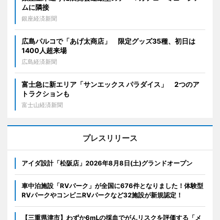
ムに隣接
銀座経済新聞
広島パルコで「あげ太商店」 限定グッズ35種、初日は
1400人超来場
広島経済新聞
富士急に新エリア「サンエックス パラダイス」 2つのア
トラクションも
富士山経済新聞
プレスリリース
アイダ設計「松阪店」2026年8月8日(土)グランドオープン
車中泊施設「RVパーク」が全国に676件となりました！体験型
RVパークやコンビニRVパークなど32施設が新規認定！
【三重県津市】わずか6mLの採血でがんリスクを評価する「メ