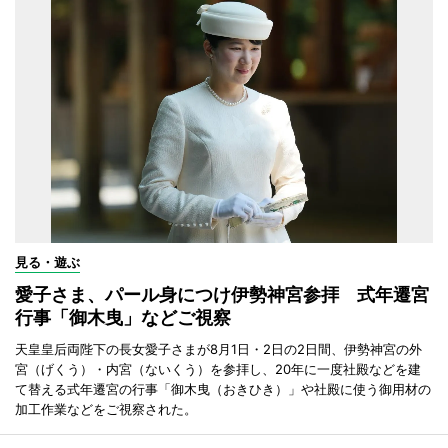
見る・遊ぶ
愛子さま、パール身につけ伊勢神宮参拝 式年遷宮
行事「御木曳」などご視察
天皇皇后両陛下の長女愛子さまが8月1日・2日の2日間、伊勢神宮の外
宮（げくう）・内宮（ないくう）を参拝し、20年に一度社殿などを建
て替える式年遷宮の行事「御木曳（おきひき）」や社殿に使う御用材の
加工作業などをご視察された。