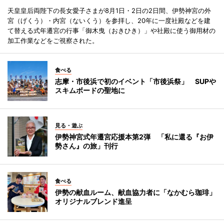
天皇皇后両陛下の長女愛子さまが8月1日・2日の2日間、伊勢神宮の外
宮（げくう）・内宮（ないくう）を参拝し、20年に一度社殿などを建
て替える式年遷宮の行事「御木曳（おきひき）」や社殿に使う御用材の
加工作業などをご視察された。
食べる
志摩・市後浜で初のイベント「市後浜祭」 SUPや
スキムボードの聖地に
見る・遊ぶ
伊勢神宮式年遷宮応援本第2弾 「私に還る『お伊
勢さん』の旅」刊行
食べる
伊勢の献血ルーム、献血協力者に「なかむら珈琲」
オリジナルブレンド進呈