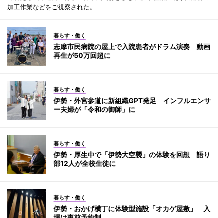
加工作業などをご視察された。
暮らす・働く
志摩市民病院の屋上で入院患者がドラム演奏 動画
再生が50万回超に
暮らす・働く
伊勢・外宮参道に新組織GPT発足 インフルエンサ
ー夫婦が「令和の御師」に
暮らす・働く
伊勢・厚生中で「伊勢大空襲」の体験を回想 語り
部12人が全校生徒に
暮らす・働く
伊勢・おかげ横丁に体験型施設「オカゲ屋敷」 入
場は事前予約制