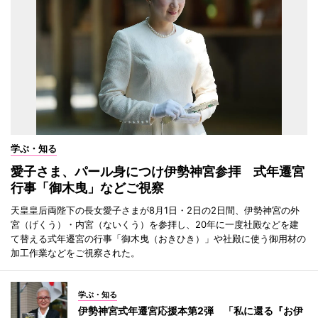
学ぶ・知る
愛子さま、パール身につけ伊勢神宮参拝 式年遷宮
行事「御木曳」などご視察
天皇皇后両陛下の長女愛子さまが8月1日・2日の2日間、伊勢神宮の外
宮（げくう）・内宮（ないくう）を参拝し、20年に一度社殿などを建
て替える式年遷宮の行事「御木曳（おきひき）」や社殿に使う御用材の
加工作業などをご視察された。
学ぶ・知る
伊勢神宮式年遷宮応援本第2弾 「私に還る『お伊