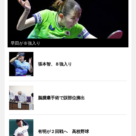
早田が８強入り
張本智、８強入り
脳腫瘍手術で誤部位摘出
有明が２回戦へ 高校野球