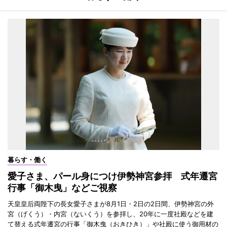
暮らす・働く
愛子さま、パール身につけ伊勢神宮参拝 式年遷宮
行事「御木曳」などご視察
天皇皇后両陛下の長女愛子さまが8月1日・2日の2日間、伊勢神宮の外
宮（げくう）・内宮（ないくう）を参拝し、20年に一度社殿などを建
て替える式年遷宮の行事「御木曳（おきひき）」や社殿に使う御用材の