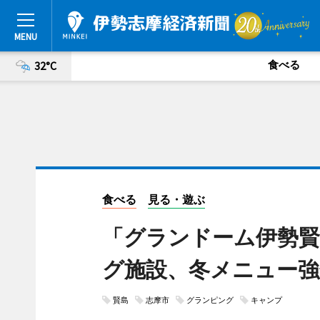
食べる
32°C
食べる
見る・遊ぶ
「グランドーム伊勢
グ施設、冬メニュー強
賢島
志摩市
グランピング
キャンプ