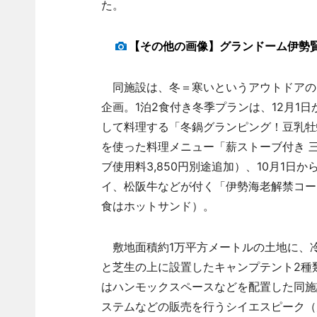
た。
【その他の画像】グランドーム伊勢
同施設は、冬＝寒いというアウトドアの
企画。1泊2食付き冬季プランは、12月1
して料理する「冬鍋グランピング！豆乳牡蠣チ
を使った料理メニュー「薪ストーブ付き 三
ブ使用料3,850円別途追加）、10月1
イ、松阪牛などが付く「伊勢海老解禁コース
食はホットサンド）。
敷地面積約1万平方メートルの土地に、冷
と芝生の上に設置したキャンプテント2種
はハンモックスペースなどを配置した同施
ステムなどの販売を行うシイエスピーク（