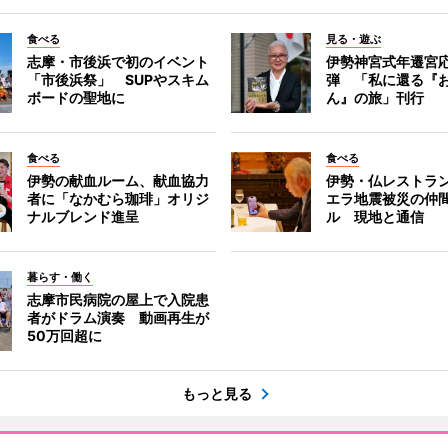
食べる
見る・遊ぶ
志摩・市後浜で初のイベント
伊勢神宮式年遷宮
「市後浜祭」 SUPやスキム
弾 「私に還る『
ボードの聖地に
ん』の旅」刊行
食べる
食べる
伊勢の献血ルーム、献血協力
伊勢・仏レストラ
者に「なかむら珈琲」オリジ
エラ地震被災の仲
ナルブレンド進呈
ル 現地と通信
暮らす・働く
志摩市民病院の屋上で入院患
者がドラム演奏 動画再生が
50万回超に
もっと見る