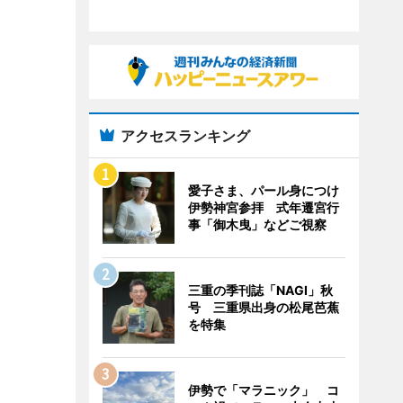
アクセスランキング
愛子さま、パール身につけ
伊勢神宮参拝 式年遷宮行
事「御木曳」などご視察
三重の季刊誌「NAGI」秋
号 三重県出身の松尾芭蕉
を特集
伊勢で「マラニック」 コ