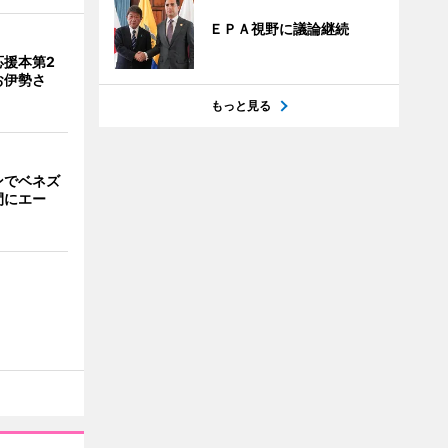
ＥＰＡ視野に議論継続
応援本第2
お伊勢さ
もっと見る
ンでベネズ
間にエー