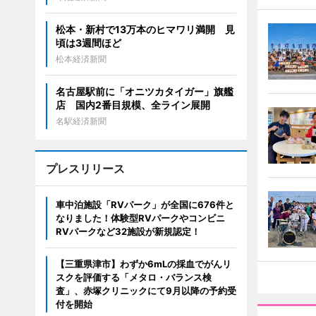
松本・新村で13万本のヒマワリ満開 見
頃は3週間ほど
松本経済新聞
名古屋駅前に「オニツカタイガー」旗艦
店 国内2番目規模、全ライン展開
名駅経済新聞
プレスリリース
車中泊施設「RVパーク」が全国に676件と
なりました！体験型RVパークやコンビニ
RVパークなど32施設が新規認定！
【三重県津市】わずか6mLの採血でがんリ
スクを評価する「メタロ・バランス検
査」、赤塚クリニックにて9月以降の予約受
付を開始