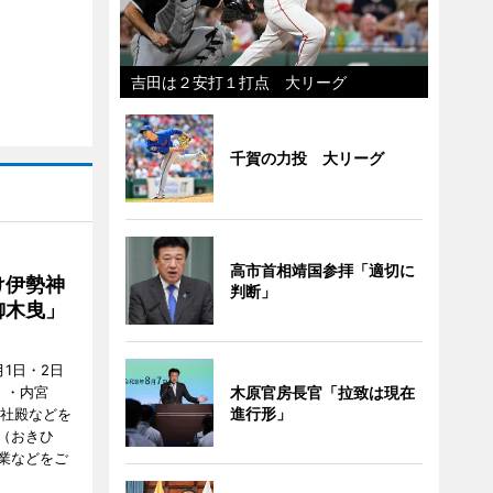
吉田は２安打１打点 大リーグ
千賀の力投 大リーグ
高市首相靖国参拝「適切に
け伊勢神
判断」
御木曳」
1日・2日
木原官房長官「拉致は現在
）・内宮
進行形」
度社殿などを
（おきひ
業などをご