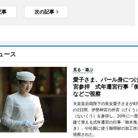
記事
次の記事
ュース
見る・遊ぶ
愛子さま、パール身につ
宮参拝 式年遷宮行事「
などご視察
天皇皇后両陛下の長女愛子さまが8月
の2日間、伊勢神宮の外宮（げくう
（ないくう）を参拝し、20年に一
建て替える式年遷宮の行事「御木曳
き）」や社殿に使う御用材の加工作
視察された。