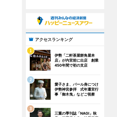
アクセスランキング
伊勢「二軒茶屋餅角屋本
店」が内宮前に出店 創業
450年間で初の支店
愛子さま、パール身につけ
伊勢神宮参拝 式年遷宮行
事「御木曳」などご視察
三重の季刊誌「NAGI」秋