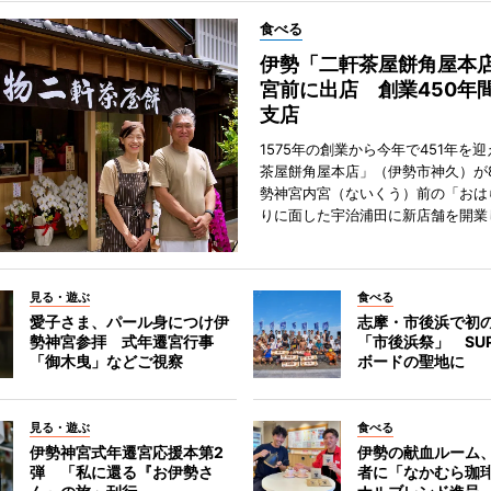
食べる
伊勢「二軒茶屋餅角屋本
宮前に出店 創業450年
支店
1575年の創業から今年で451年を
茶屋餅角屋本店」（伊勢市神久）が
勢神宮内宮（ないくう）前の「おは
りに面した宇治浦田に新店舗を開業
見る・遊ぶ
食べる
愛子さま、パール身につけ伊
志摩・市後浜で初
勢神宮参拝 式年遷宮行事
「市後浜祭」 SU
「御木曳」などご視察
ボードの聖地に
見る・遊ぶ
食べる
伊勢神宮式年遷宮応援本第2
伊勢の献血ルーム
弾 「私に還る『お伊勢さ
者に「なかむら珈