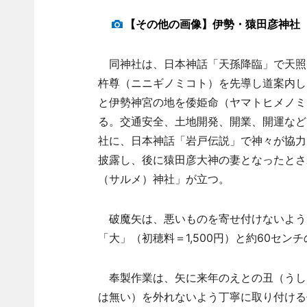
【その他の画像】伊勢・猿田彦神社
同神社は、日本神話「天孫降臨」で天照
杵尊（ニニギノミコト）を先導し道案内し
と伊勢神宮の地を倭姫命（ヤマトヒメノミ
る。交通安全、土地開発、開業、開運など
社に、日本神話「岩戸伝説」で神々が協力
披露し、後に猿田彦大神の妻となったとさ
（サルメ）神社」が立つ。
破魔矢は、悪いものを寄せ付けないよう
「大」（初穂料＝1,500円）と約60セン
奉製作業は、矢に来年のえとの丑（うし
は無い）を外れないよう丁寧に取り付ける