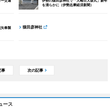
カー交通
伊勢の猿田彦神社で「大晦日大祓式」新年
を清らかに（伊勢志摩経済新聞）
猿田彦神社
魔矢奉製
記事
次の記事
ュース