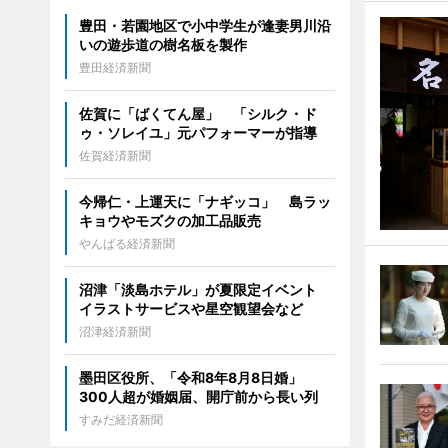
豊田・若園地区で小中学生が逢妻男川沿
いの遊歩道の樹名板を製作
豊田経済新聞
佐賀に「ばくてん屋」 「シルク・ド
ゥ・ソレイユ」元パフォーマーが指導
佐賀経済新聞
今帰仁・上運天に「ナギッコ」 島ラッ
キョウやモズクの加工品販売
やんばる経済新聞
沼津「淡島ホテル」が夏限定イベント
イラストサービスや星空観望会など
沼津経済新聞
墨田区役所、「令和8年8月8日婚」
300人超が婚姻届、開庁前から長い列
すみだ経済新聞