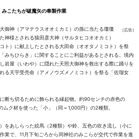
 みこたちが破魔矢の奉製作業
大御神（アマテラスオオミカミ）の孫に当たる瓊瓊
［広告］
た神様とされる猿田彦大神（サルタヒコオオカミ）
コト）に献上したとされる大田命（オオタノミコト）を祭
「みちひらき」に関することにご利益があるとされる。境内
し岩屋（いわや）に隠れた天照大御神を救出する際に踊りを
れる天宇受売命（アメノウズメノミコト）を祭る「佐瑠女
に断ち切るために飾られる縁起物。約90センチの赤色の
チのムク材を使った「小」（同＝1,000円）の2種類。
）をあしらった絵馬（2種類）や鈴、五色の吹き流し（小に
作業で、11月下旬ごろから同神社のみこらが交代で作業を進