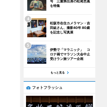
号 三重県出身の松尾芭蕉
を特集
松阪市在住カメラマン・吉
田紘さん、撮影40年 80歳
を記念し写真展
伊勢で「マラニック」 コ
ロナ禍でマラソン大会中止
受けラン旅ツアー企画
もっと見る
フォトフラッシュ