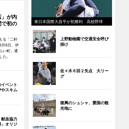
店」が内
東日本国際大昌平が初勝利 高校野球
間で初の
上野動物園で交通安全呼び
迎える「二軒
掛け
8月6日、伊
らい町」通
した。
佐々木６回２失点 大リー
グ
のイベント
Pやスキム
復興のシュシャ、愛国の観
光地に
、献血協力
琲」オリジ