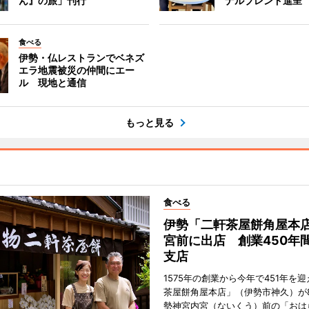
ん』の旅」刊行
ナルブレンド進呈
食べる
伊勢・仏レストランでベネズ
エラ地震被災の仲間にエー
ル 現地と通信
もっと見る
食べる
伊勢「二軒茶屋餅角屋本
宮前に出店 創業450年
支店
1575年の創業から今年で451年を
茶屋餅角屋本店」（伊勢市神久）が
勢神宮内宮（ないくう）前の「おは