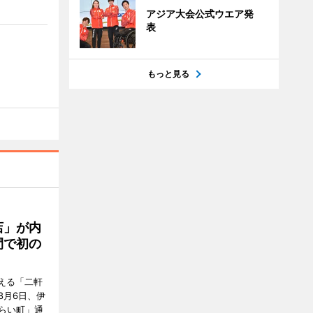
アジア大会公式ウエア発
表
もっと見る
店」が内
間で初の
迎える「二軒
8月6日、伊
らい町」通