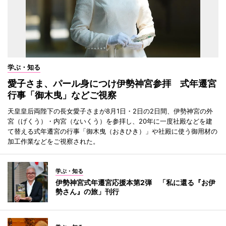
学ぶ・知る
愛子さま、パール身につけ伊勢神宮参拝 式年遷宮
行事「御木曳」などご視察
天皇皇后両陛下の長女愛子さまが8月1日・2日の2日間、伊勢神宮の外
宮（げくう）・内宮（ないくう）を参拝し、20年に一度社殿などを建
て替える式年遷宮の行事「御木曳（おきひき）」や社殿に使う御用材の
加工作業などをご視察された。
学ぶ・知る
伊勢神宮式年遷宮応援本第2弾 「私に還る『お伊
勢さん』の旅」刊行