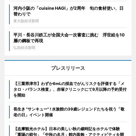
河内小阪の「cuisine HAGI」が2周年 旬の食材使い、日
替わりで
東大阪経済新聞
平川・長谷川鉄工が全国大会一次審査に挑む 浮世絵を10
層の鋼板で再現
弘前経済新聞
プレスリリース
【三重県津市】わずか6mLの採血でがんリスクを評価する「メ
タロ・バランス検査」、赤塚クリニックにて9月以降の予約受付
を開始
長生き "サンキュー" ! 水族館の39歳レジェンドたちを祝う「敬
老の日」イベント開催
【志摩観光ホテル】日本の美しい秋の歳時記をホテルで体験
「重陽の節句」「中秋の名月」館内装飾・アクティビティを開