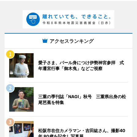
アクセスランキング
愛子さま、パール身につけ伊勢神宮参拝 式
年遷宮行事「御木曳」などご視察
三重の季刊誌「NAGI」秋号 三重県出身の松
尾芭蕉を特集
松阪市在住カメラマン・吉田紘さん、撮影40
年 80歳を記念し写真展