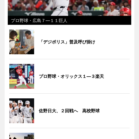
プロ野球・広島７―１１巨人
「デジポリス」普及呼び掛け
プロ野球・オリックス１―３楽天
佐野日大、２回戦へ 高校野球