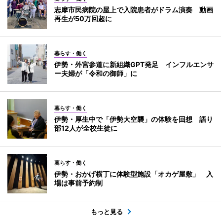
志摩市民病院の屋上で入院患者がドラム演奏 動画
再生が50万回超に
暮らす・働く
伊勢・外宮参道に新組織GPT発足 インフルエンサ
ー夫婦が「令和の御師」に
暮らす・働く
伊勢・厚生中で「伊勢大空襲」の体験を回想 語り
部12人が全校生徒に
暮らす・働く
伊勢・おかげ横丁に体験型施設「オカゲ屋敷」 入
場は事前予約制
もっと見る