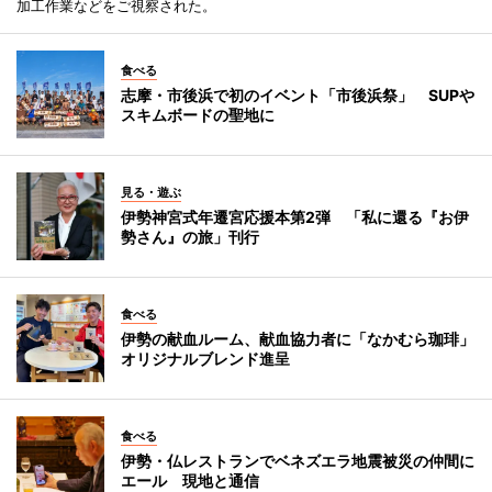
加工作業などをご視察された。
食べる
志摩・市後浜で初のイベント「市後浜祭」 SUPや
スキムボードの聖地に
見る・遊ぶ
伊勢神宮式年遷宮応援本第2弾 「私に還る『お伊
勢さん』の旅」刊行
食べる
伊勢の献血ルーム、献血協力者に「なかむら珈琲」
オリジナルブレンド進呈
食べる
伊勢・仏レストランでベネズエラ地震被災の仲間に
エール 現地と通信