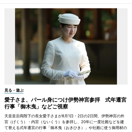
見る・遊ぶ
愛子さま、パール身につけ伊勢神宮参拝 式年遷宮
行事「御木曳」などご視察
天皇皇后両陛下の長女愛子さまが8月1日・2日の2日間、伊勢神宮の外
宮（げくう）・内宮（ないくう）を参拝し、20年に一度社殿などを建
て替える式年遷宮の行事「御木曳（おきひき）」や社殿に使う御用材の