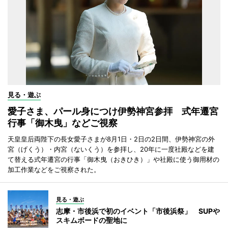
見る・遊ぶ
愛子さま、パール身につけ伊勢神宮参拝 式年遷宮
行事「御木曳」などご視察
天皇皇后両陛下の長女愛子さまが8月1日・2日の2日間、伊勢神宮の外
宮（げくう）・内宮（ないくう）を参拝し、20年に一度社殿などを建
て替える式年遷宮の行事「御木曳（おきひき）」や社殿に使う御用材の
加工作業などをご視察された。
見る・遊ぶ
志摩・市後浜で初のイベント「市後浜祭」 SUPや
スキムボードの聖地に