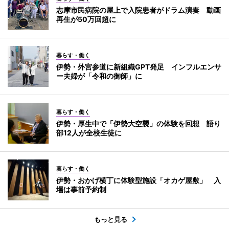
志摩市民病院の屋上で入院患者がドラム演奏 動画
再生が50万回超に
暮らす・働く
伊勢・外宮参道に新組織GPT発足 インフルエンサ
ー夫婦が「令和の御師」に
暮らす・働く
伊勢・厚生中で「伊勢大空襲」の体験を回想 語り
部12人が全校生徒に
暮らす・働く
伊勢・おかげ横丁に体験型施設「オカゲ屋敷」 入
場は事前予約制
もっと見る