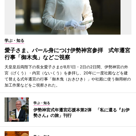
学ぶ・知る
愛子さま、パール身につけ伊勢神宮参拝 式年遷宮
行事「御木曳」などご視察
天皇皇后両陛下の長女愛子さまが8月1日・2日の2日間、伊勢神宮の外
宮（げくう）・内宮（ないくう）を参拝し、20年に一度社殿などを建
て替える式年遷宮の行事「御木曳（おきひき）」や社殿に使う御用材の
加工作業などをご視察された。
学ぶ・知る
伊勢神宮式年遷宮応援本第2弾 「私に還る『お伊
勢さん』の旅」刊行