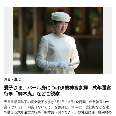
見る・遊ぶ
愛子さま、パール身につけ伊勢神宮参拝 式年遷宮
行事「御木曳」などご視察
天皇皇后両陛下の長女愛子さまが8月1日・2日の2日間、伊勢神宮の外
宮（げくう）・内宮（ないくう）を参拝し、20年に一度社殿などを建
て替える式年遷宮の行事「御木曳（おきひき）」や社殿に使う御用材の