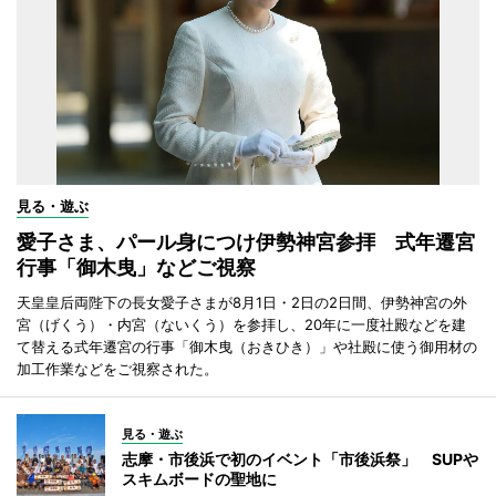
見る・遊ぶ
愛子さま、パール身につけ伊勢神宮参拝 式年遷宮
行事「御木曳」などご視察
天皇皇后両陛下の長女愛子さまが8月1日・2日の2日間、伊勢神宮の外
宮（げくう）・内宮（ないくう）を参拝し、20年に一度社殿などを建
て替える式年遷宮の行事「御木曳（おきひき）」や社殿に使う御用材の
加工作業などをご視察された。
見る・遊ぶ
志摩・市後浜で初のイベント「市後浜祭」 SUPや
スキムボードの聖地に