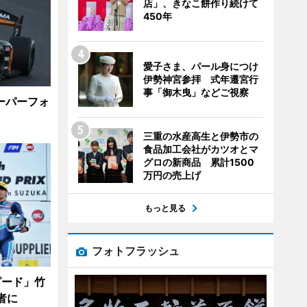
店」、きなこ餅作り続けて
450年
愛子さま、パール身につけ
伊勢神宮参拝 式年遷宮行
事「御木曳」などご視察
ーパーフォ
三重の水産高生と伊勢市の
食品加工会社がカツオとマ
グロの新商品 累計1500
万円の売上げ
もっと見る
フォトフラッシュ
ピード」竹
者に