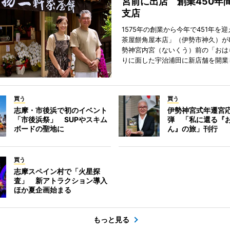
宮前に出店 創業450年
支店
1575年の創業から今年で451年を
茶屋餅角屋本店」（伊勢市神久）が
勢神宮内宮（ないくう）前の「おは
りに面した宇治浦田に新店舗を開業
買う
買う
志摩・市後浜で初のイベント
伊勢神宮式年遷宮
「市後浜祭」 SUPやスキム
弾 「私に還る『
ボードの聖地に
ん』の旅」刊行
買う
志摩スペイン村で「火星探
査」 新アトラクション導入
ほか夏企画始まる
もっと見る