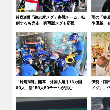
鈴鹿8耐「碧志摩メグ」参戦チーム、転
雨の「鈴鹿
倒するも完走 実写版メグも応援
準優勝、
「鈴鹿8耐」開幕 外国人選手16カ国
伊勢・猿
60人、計150人50チームが挑む
メグ」、