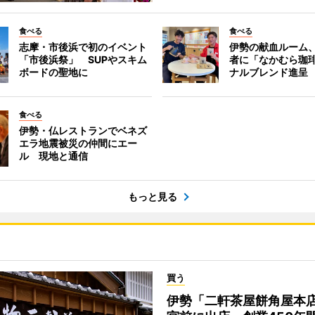
食べる
食べる
志摩・市後浜で初のイベント
伊勢の献血ルーム
「市後浜祭」 SUPやスキム
者に「なかむら珈
ボードの聖地に
ナルブレンド進呈
食べる
伊勢・仏レストランでベネズ
エラ地震被災の仲間にエー
ル 現地と通信
もっと見る
買う
伊勢「二軒茶屋餅角屋本