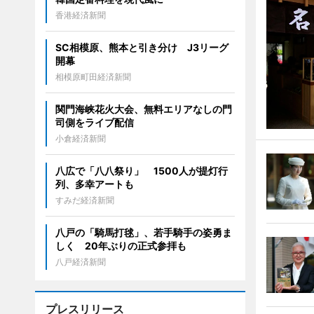
香港経済新聞
SC相模原、熊本と引き分け J3リーグ
開幕
相模原町田経済新聞
関門海峡花火大会、無料エリアなしの門
司側をライブ配信
小倉経済新聞
八広で「八八祭り」 1500人が提灯行
列、多幸アートも
すみだ経済新聞
八戸の「騎馬打毬」、若手騎手の姿勇ま
しく 20年ぶりの正式参拝も
八戸経済新聞
プレスリリース