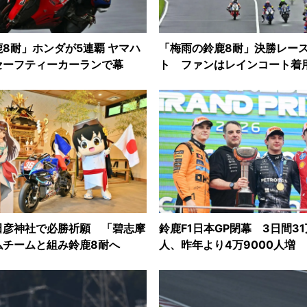
8耐」ホンダが5連覇 ヤマハ
「梅雨の鈴鹿8耐」決勝レー
セーフティーカーランで幕
ト ファンはレインコート着
田彦神社で必勝祈願 「碧志摩
鈴鹿F1日本GP閉幕 3日間31
仏チームと組み鈴鹿8耐へ
人、昨年より4万9000人増