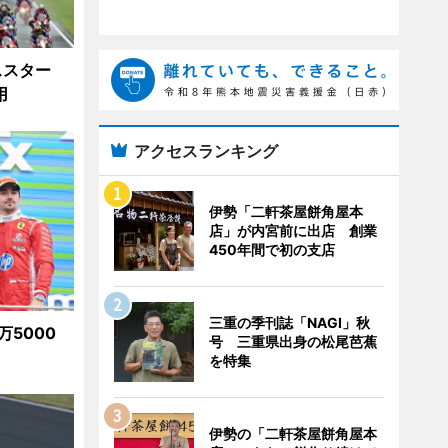
ススター
用
アクセスランキング
伊勢「二軒茶屋餅角屋本
店」が内宮前に出店 創業
450年間で初の支店
三重の季刊誌「NAGI」秋
万5000
号 三重県出身の松尾芭蕉
を特集
伊勢の「二軒茶屋餅角屋本