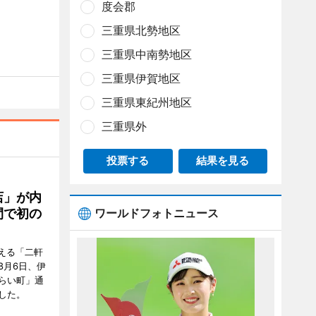
度会郡
三重県北勢地区
三重県中南勢地区
三重県伊賀地区
三重県東紀州地区
三重県外
投票する
結果を見る
店」が内
間で初の
ワールドフォトニュース
迎える「二軒
8月6日、伊
らい町」通
した。