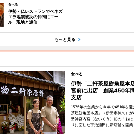
食べる
伊勢・仏レストランでベネズ
エラ地震被災の仲間にエー
ル 現地と通信
もっと見る
食べる
伊勢「二軒茶屋餅角屋本
宮前に出店 創業450年
支店
1575年の創業から今年で451年を
茶屋餅角屋本店」（伊勢市神久）が
勢神宮内宮（ないくう）前の「おは
りに面した宇治浦田に新店舗を開業