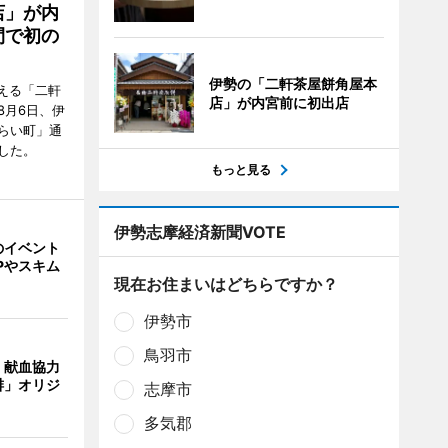
店」が内
間で初の
伊勢の「二軒茶屋餅角屋本
迎える「二軒
店」が内宮前に初出店
8月6日、伊
らい町」通
した。
もっと見る
伊勢志摩経済新聞VOTE
のイベント
Pやスキム
現在お住まいはどちらですか？
伊勢市
鳥羽市
、献血協力
琲」オリジ
志摩市
多気郡