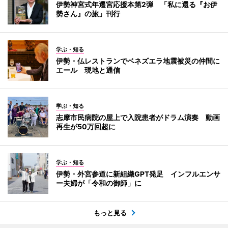
伊勢神宮式年遷宮応援本第2弾 「私に還る『お伊
勢さん』の旅」刊行
学ぶ・知る
伊勢・仏レストランでベネズエラ地震被災の仲間に
エール 現地と通信
学ぶ・知る
志摩市民病院の屋上で入院患者がドラム演奏 動画
再生が50万回超に
学ぶ・知る
伊勢・外宮参道に新組織GPT発足 インフルエンサ
ー夫婦が「令和の御師」に
もっと見る