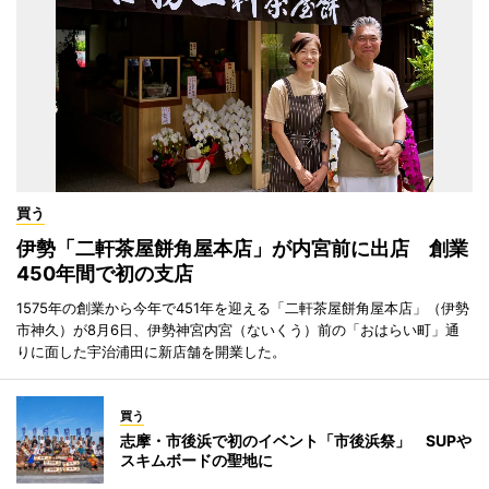
買う
伊勢「二軒茶屋餅角屋本店」が内宮前に出店 創業
450年間で初の支店
1575年の創業から今年で451年を迎える「二軒茶屋餅角屋本店」（伊勢
市神久）が8月6日、伊勢神宮内宮（ないくう）前の「おはらい町」通
りに面した宇治浦田に新店舗を開業した。
買う
志摩・市後浜で初のイベント「市後浜祭」 SUPや
スキムボードの聖地に