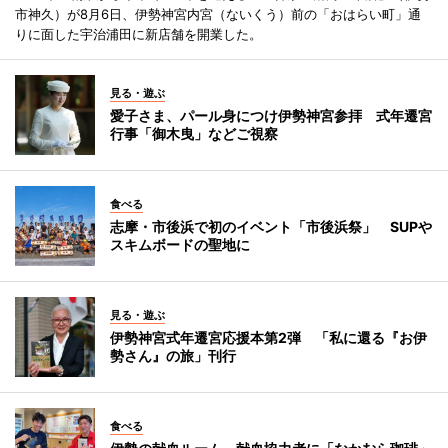
市神久）が8月6日、伊勢神宮内宮（ないくう）前の「おはらい町」通
りに面した宇治浦田に新店舗を開業した。
見る・遊ぶ
愛子さま、パール身につけ伊勢神宮参拝 式年遷宮
行事「御木曳」などご視察
食べる
志摩・市後浜で初のイベント「市後浜祭」 SUPや
スキムボードの聖地に
見る・遊ぶ
伊勢神宮式年遷宮応援本第2弾 「私に還る『お伊
勢さん』の旅」刊行
食べる