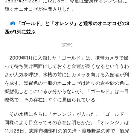
0599-43-1225
）に12月3日、今度は全身がオレンジ色に
輝くオニオコゼが仲間入りした。
「ゴールド」と「オレンジ」と通常のオニオコゼの3
匹が1列に並ぶ
［広告］
2009年1月に入館した「ゴールド」は、携帯カメラで撮
って待ち受け画面にしておくと金運が良くなるといううわ
さが人気を呼び、水槽の前にはカメラを向ける入館者が列
を成す。黒褐色の一般のオニオコゼは周りの岩や砂の色に
擬態化しどこにいるか分からないが、「ゴールド」は一目
瞭然で、その存在はすぐに見破られている。
その水槽にさらに「オレンジ」が入った。「ゴールド」
同様によく目立ってその存在は明らかだ。「オレンジ」は
11月28日、志摩市磯部町の的矢湾・渡鹿野島の沖で「観光