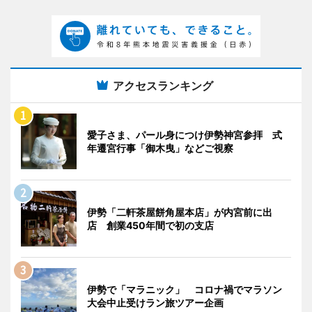
アクセスランキング
愛子さま、パール身につけ伊勢神宮参拝 式
年遷宮行事「御木曳」などご視察
伊勢「二軒茶屋餅角屋本店」が内宮前に出
店 創業450年間で初の支店
伊勢で「マラニック」 コロナ禍でマラソン
大会中止受けラン旅ツアー企画