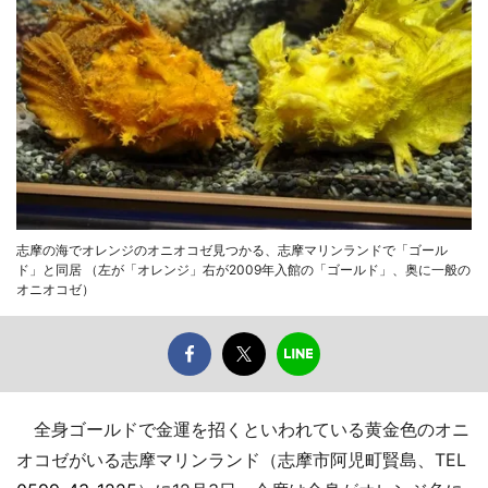
志摩の海でオレンジのオニオコゼ見つかる、志摩マリンランドで「ゴール
ド」と同居 （左が「オレンジ」右が2009年入館の「ゴールド」、奥に一般の
オニオコゼ）
全身ゴールドで金運を招くといわれている黄金色のオニ
オコゼがいる志摩マリンランド（志摩市阿児町賢島、TEL