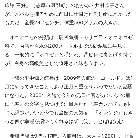
旅館 三好」（志摩市磯部町）のおかみ・井村京子さん
が、メバルを捕るために前日に仕掛けた刺し網にかかった
ものだ。全長29.7センチ、体重500グラムの大きさ。
オニオコゼの分類は、硬骨魚網・カサゴ目・オニオコゼ
科で、内湾から水深200メートルまでの砂泥底に生息す
る。一般的に「オコゼ」と呼ばれ、背ビレに毒とげを持つ
が、白身の高級魚として食用され味もうまい。
同館の里中知之館長は「2009年入館の『ゴールド』は1
月にやってきたこともあり正月と重なりおめでたいと話題
になった。2008年入館で今年の元日に客がカンパチの肩
に『寿』の文字を見つけて注目された『寿カンパチ』も同
じく縁起がいいと今でも当館の人気者。『オレンジ』もき
っと何か幸運を招いてくれるはず（笑）」とほほ笑む。
開館時間は9時～17時。入館料は、大人＝1,250円、中高