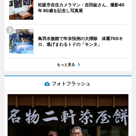
松阪市在住カメラマン・吉田紘さん、撮影40
年 80歳を記念し写真展
鳥羽水族館で年末恒例の大掃除 体重700キ
ロ、逃げまわるトドの「キンタ」
もっと見る
フォトフラッシュ