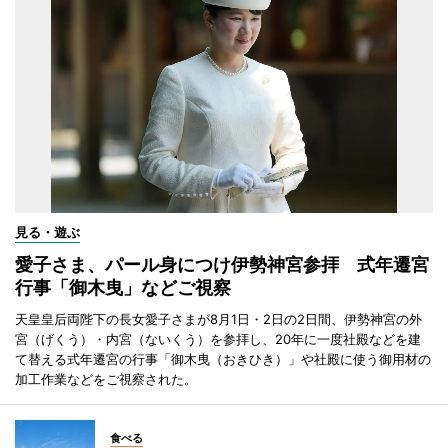
見る・遊ぶ
愛子さま、パール身につけ伊勢神宮参拝 式年遷宮
行事「御木曳」などご視察
天皇皇后両陛下の長女愛子さまが8月1日・2日の2日間、伊勢神宮の外
宮（げくう）・内宮（ないくう）を参拝し、20年に一度社殿などを建
て替える式年遷宮の行事「御木曳（おきひき）」や社殿に使う御用材の
加工作業などをご視察された。
食べる