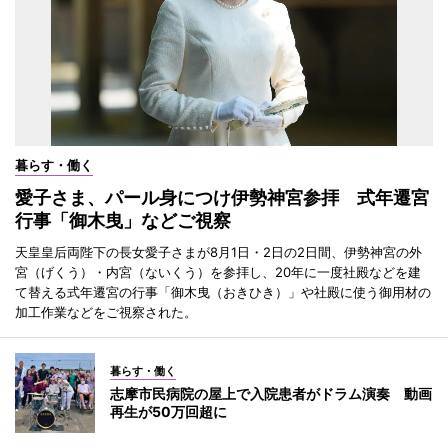
暮らす・働く
愛子さま、パール身につけ伊勢神宮参拝 式年遷宮
行事「御木曳」などご視察
天皇皇后両陛下の長女愛子さまが8月1日・2日の2日間、伊勢神宮の外
宮（げくう）・内宮（ないくう）を参拝し、20年に一度社殿などを建
て替える式年遷宮の行事「御木曳（おきひき）」や社殿に使う御用材の
加工作業などをご視察された。
暮らす・働く
志摩市民病院の屋上で入院患者がドラム演奏 動画
再生が50万回超に