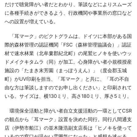
だけで聴覚障がい者だとわかり、筆談などによりスムーズ
に各種手続きができるよう、行政機関や事業所の窓口など
への設置が増えている。
「耳マーク」のピクトグラムは、ドイツに本部がある国
際的森林管理の認証機関「FSC（森林管理協議会）」認証
材で速水林業（北牟婁郡紀北町）の尾鷲ヒノキを使いウッ
ドメイクキタムラ（同）が加工。心身障がい者小規模授産
施設の「たまき末芳園（まっぽうえん）」（度会郡玉城
町）がUV印刷を担当、「耳マーク」と共に、「耳の不自
由な方は筆談しますのでお申し出ください」と印刷されて
いる。サイズは、横130ミリ、高さ180ミリ、厚さ5ミリ。
環境保全活動と障がい者自立支援活動の一環としてCSR
の観点から「耳マーク」設置を決めた同行。同行八間通支
店（伊勢市船江）の並木隆浩副支店長は「ヒノキを使って
いるので窓口が温かい雰囲気になった」と感想を述べる。