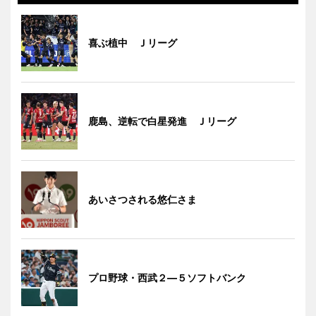
喜ぶ植中 Ｊリーグ
鹿島、逆転で白星発進 Ｊリーグ
あいさつされる悠仁さま
プロ野球・西武２―５ソフトバンク