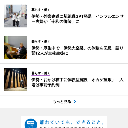
暮らす・働く
伊勢・外宮参道に新組織GPT発足 インフルエンサ
ー夫婦が「令和の御師」に
暮らす・働く
伊勢・厚生中で「伊勢大空襲」の体験を回想 語り
部12人が全校生徒に
暮らす・働く
伊勢・おかげ横丁に体験型施設「オカゲ屋敷」 入
場は事前予約制
もっと見る