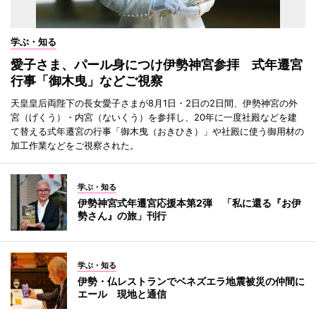
学ぶ・知る
愛子さま、パール身につけ伊勢神宮参拝 式年遷宮
行事「御木曳」などご視察
天皇皇后両陛下の長女愛子さまが8月1日・2日の2日間、伊勢神宮の外
宮（げくう）・内宮（ないくう）を参拝し、20年に一度社殿などを建
て替える式年遷宮の行事「御木曳（おきひき）」や社殿に使う御用材の
加工作業などをご視察された。
学ぶ・知る
伊勢神宮式年遷宮応援本第2弾 「私に還る『お伊
勢さん』の旅」刊行
学ぶ・知る
伊勢・仏レストランでベネズエラ地震被災の仲間に
エール 現地と通信