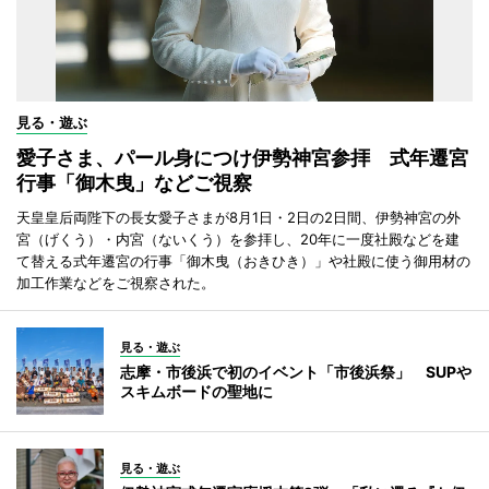
見る・遊ぶ
愛子さま、パール身につけ伊勢神宮参拝 式年遷宮
行事「御木曳」などご視察
天皇皇后両陛下の長女愛子さまが8月1日・2日の2日間、伊勢神宮の外
宮（げくう）・内宮（ないくう）を参拝し、20年に一度社殿などを建
て替える式年遷宮の行事「御木曳（おきひき）」や社殿に使う御用材の
加工作業などをご視察された。
見る・遊ぶ
志摩・市後浜で初のイベント「市後浜祭」 SUPや
スキムボードの聖地に
見る・遊ぶ