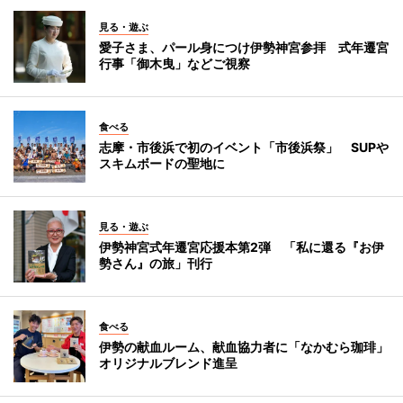
見る・遊ぶ
愛子さま、パール身につけ伊勢神宮参拝 式年遷宮
行事「御木曳」などご視察
食べる
志摩・市後浜で初のイベント「市後浜祭」 SUPや
スキムボードの聖地に
見る・遊ぶ
伊勢神宮式年遷宮応援本第2弾 「私に還る『お伊
勢さん』の旅」刊行
食べる
伊勢の献血ルーム、献血協力者に「なかむら珈琲」
オリジナルブレンド進呈