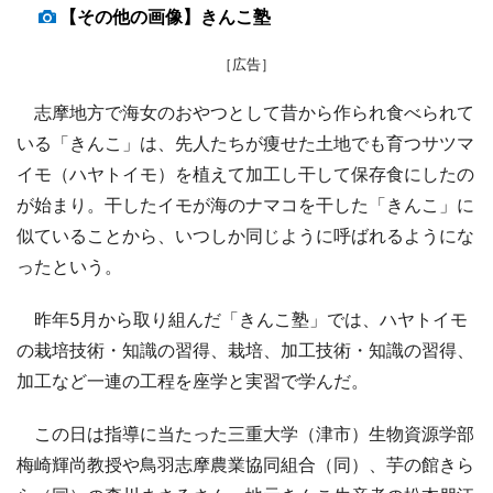
【その他の画像】きんこ塾
［広告］
志摩地方で海女のおやつとして昔から作られ食べられて
いる「きんこ」は、先人たちが痩せた土地でも育つサツマ
イモ（ハヤトイモ）を植えて加工し干して保存食にしたの
が始まり。干したイモが海のナマコを干した「きんこ」に
似ていることから、いつしか同じように呼ばれるようにな
ったという。
昨年5月から取り組んだ「きんこ塾」では、ハヤトイモ
の栽培技術・知識の習得、栽培、加工技術・知識の習得、
加工など一連の工程を座学と実習で学んだ。
この日は指導に当たった三重大学（津市）生物資源学部
梅崎輝尚教授や鳥羽志摩農業協同組合（同）、芋の館きら