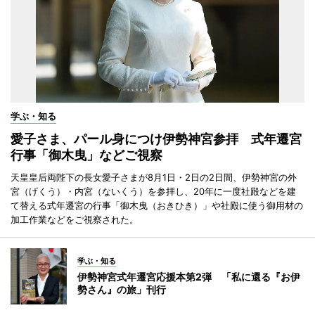
学ぶ・知る
愛子さま、パール身につけ伊勢神宮参拝 式年遷宮
行事「御木曳」などご視察
天皇皇后両陛下の長女愛子さまが8月1日・2日の2日間、伊勢神宮の外
宮（げくう）・内宮（ないくう）を参拝し、20年に一度社殿などを建
て替える式年遷宮の行事「御木曳（おきひき）」や社殿に使う御用材の
加工作業などをご視察された。
学ぶ・知る
伊勢神宮式年遷宮応援本第2弾 「私に還る『お伊
勢さん』の旅」刊行