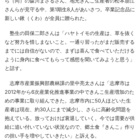
ら（同）の森川まさるさん、地元きんこ生産者の松本朋江
さんらが見守る中、第1期生8人があいさつ。卒業記念品に
新しい鍬（くわ）が全員に贈られた。
塾生の田保二郎さんは「ハヤトイモの生産は、草を抜く
など努力を惜しまないこと。一通り習ったがまだ販売する
までには自信がないので、まずは喜んで食べていただける
ように身内に食べてもらって感想を聞いてみようと思う」
と話す。
志摩市産業振興部農林課の里中亮太さんは「志摩市は
2012年から6次産業化推進事業の中できんこ生産増加のた
めの事業に取り組んできた。志摩市内に50人ほどいた生
産者は現在、約30人にまで減少し、さらに高齢化問題を
抱えている。放っておけば衰退していく。今では需要が供
給に追い付いていない状況なので、郷土食『きんこ』作り
の担い手を増やしていきたい」と訴える。