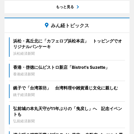
もっと見る
みん経トピックス
浜松・高丘北に「カフェロブ浜松本店」 トッピングでオ
リジナルパンケーキ
浜松経済新聞
香港・啓徳に仏ビストロ新店「Bistrot's Suzette」
香港経済新聞
銚子で「台湾茶坊」 台湾料理や雑貨通じ文化に親しむ
銚子経済新聞
弘前城の本丸天守が11年ぶりの「曳戻し」へ 記念イベン
トも
弘前経済新聞