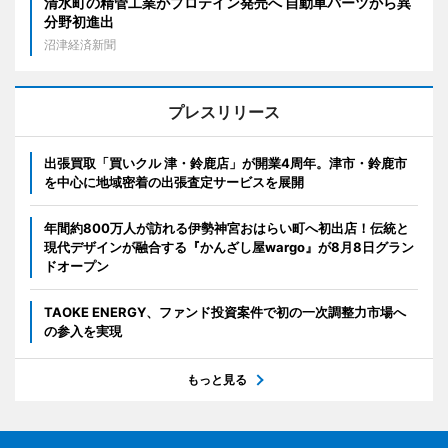
清水町の精管工業がプロテイン発売へ 自動車パーツから異
分野初進出
沼津経済新聞
プレスリリース
出張買取「買いクル 津・鈴鹿店」が開業4周年。津市・鈴鹿市
を中心に地域密着の出張査定サービスを展開
年間約800万人が訪れる伊勢神宮おはらい町へ初出店！伝統と
現代デザインが融合する『かんざし屋wargo』が8月8日グラン
ドオープン
TAOKE ENERGY、ファンド投資案件で初の一次調整力市場へ
の参入を実現
もっと見る