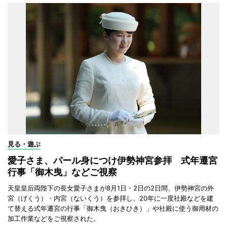
見る・遊ぶ
愛子さま、パール身につけ伊勢神宮参拝 式年遷宮
行事「御木曳」などご視察
天皇皇后両陛下の長女愛子さまが8月1日・2日の2日間、伊勢神宮の外
宮（げくう）・内宮（ないくう）を参拝し、20年に一度社殿などを建
て替える式年遷宮の行事「御木曳（おきひき）」や社殿に使う御用材の
加工作業などをご視察された。