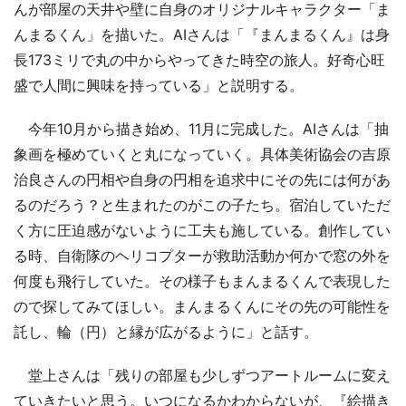
んが部屋の天井や壁に自身のオリジナルキャラクター「ま
んまるくん」を描いた。AIさんは「『まんまるくん』は身
長173ミリで丸の中からやってきた時空の旅人。好奇心旺
盛で人間に興味を持っている」と説明する。
今年10月から描き始め、11月に完成した。AIさんは「抽
象画を極めていくと丸になっていく。具体美術協会の吉原
治良さんの円相や自身の円相を追求中にその先には何があ
るのだろう？と生まれたのがこの子たち。宿泊していただ
く方に圧迫感がないように工夫も施している。創作してい
る時、自衛隊のヘリコプターが救助活動か何かで窓の外を
何度も飛行していた。その様子もまんまるくんで表現した
ので探してみてほしい。まんまるくんにその先の可能性を
託し、輪（円）と縁が広がるように」と話す。
堂上さんは「残りの部屋も少しずつアートルームに変え
ていきたいと思う。いつになるかわからないが、『絵描き