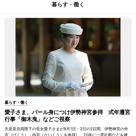
暮らす・働く
暮らす・働く
愛子さま、パール身につけ伊勢神宮参拝 式年遷宮
行事「御木曳」などご視察
天皇皇后両陛下の長女愛子さまが8月1日・2日の2日間、伊勢神宮の外
宮（げくう）・内宮（ないくう）を参拝し、20年に一度社殿などを建