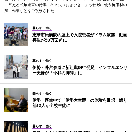
て替える式年遷宮の行事「御木曳（おきひき）」や社殿に使う御用材の
加工作業などをご視察された。
暮らす・働く
志摩市民病院の屋上で入院患者がドラム演奏 動画
再生が50万回超に
暮らす・働く
伊勢・外宮参道に新組織GPT発足 インフルエンサ
ー夫婦が「令和の御師」に
暮らす・働く
伊勢・厚生中で「伊勢大空襲」の体験を回想 語り
部12人が全校生徒に
暮らす・働く