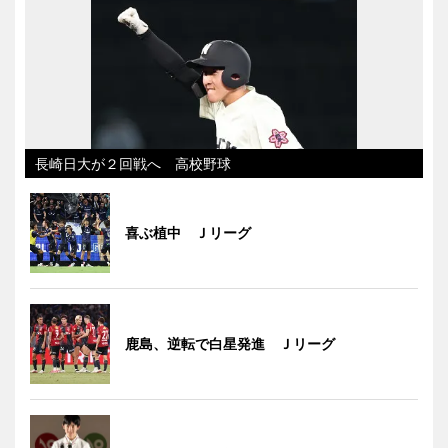
長崎日大が２回戦へ 高校野球
喜ぶ植中 Ｊリーグ
鹿島、逆転で白星発進 Ｊリーグ