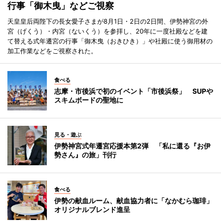
行事「御木曳」などご視察
天皇皇后両陛下の長女愛子さまが8月1日・2日の2日間、伊勢神宮の外
宮（げくう）・内宮（ないくう）を参拝し、20年に一度社殿などを建
て替える式年遷宮の行事「御木曳（おきひき）」や社殿に使う御用材の
加工作業などをご視察された。
食べる
志摩・市後浜で初のイベント「市後浜祭」 SUPや
スキムボードの聖地に
見る・遊ぶ
伊勢神宮式年遷宮応援本第2弾 「私に還る『お伊
勢さん』の旅」刊行
食べる
伊勢の献血ルーム、献血協力者に「なかむら珈琲」
オリジナルブレンド進呈