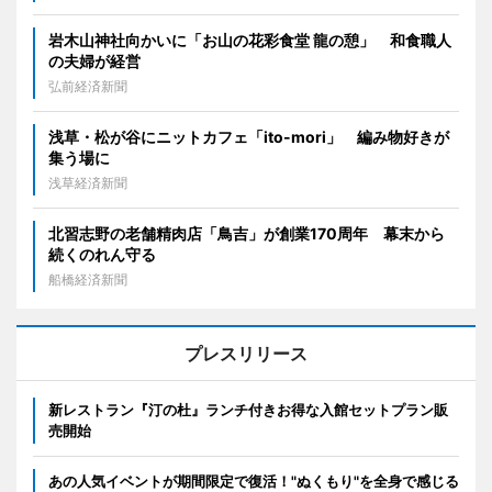
岩木山神社向かいに「お山の花彩食堂 龍の憩」 和食職人
の夫婦が経営
弘前経済新聞
浅草・松が谷にニットカフェ「ito-mori」 編み物好きが
集う場に
浅草経済新聞
北習志野の老舗精肉店「鳥吉」が創業170周年 幕末から
続くのれん守る
船橋経済新聞
プレスリリース
新レストラン『汀の杜』ランチ付きお得な入館セットプラン販
売開始
あの人気イベントが期間限定で復活！"ぬくもり"を全身で感じる