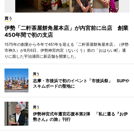
買う
伊勢「二軒茶屋餅角屋本店」が内宮前に出店 創業
450年間で初の支店
1575年の創業から今年で451年を迎える「二軒茶屋餅角屋本店」（伊勢
市神久）が8月6日、伊勢神宮内宮（ないくう）前の「おはらい町」通
りに面した宇治浦田に新店舗を開業した。
買う
志摩・市後浜で初のイベント「市後浜祭」 SUPや
スキムボードの聖地に
買う
伊勢神宮式年遷宮応援本第2弾 「私に還る『お伊
勢さん』の旅」刊行