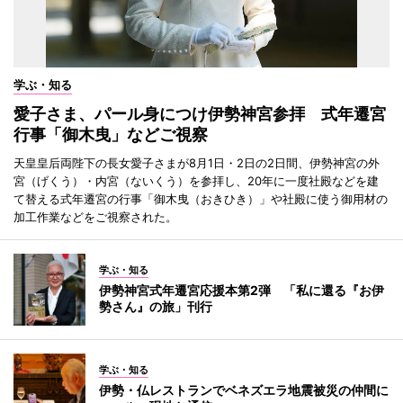
学ぶ・知る
愛子さま、パール身につけ伊勢神宮参拝 式年遷宮
行事「御木曳」などご視察
天皇皇后両陛下の長女愛子さまが8月1日・2日の2日間、伊勢神宮の外
宮（げくう）・内宮（ないくう）を参拝し、20年に一度社殿などを建
て替える式年遷宮の行事「御木曳（おきひき）」や社殿に使う御用材の
加工作業などをご視察された。
学ぶ・知る
伊勢神宮式年遷宮応援本第2弾 「私に還る『お伊
勢さん』の旅」刊行
学ぶ・知る
伊勢・仏レストランでベネズエラ地震被災の仲間に