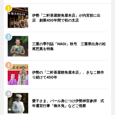
伊勢「二軒茶屋餅角屋本店」が内宮前に出
店 創業450年間で初の支店
三重の季刊誌「NAGI」秋号 三重県出身の松
尾芭蕉を特集
伊勢の「二軒茶屋餅角屋本店」、きなこ餅作
り続けて450年
愛子さま、パール身につけ伊勢神宮参拝 式
年遷宮行事「御木曳」などご視察