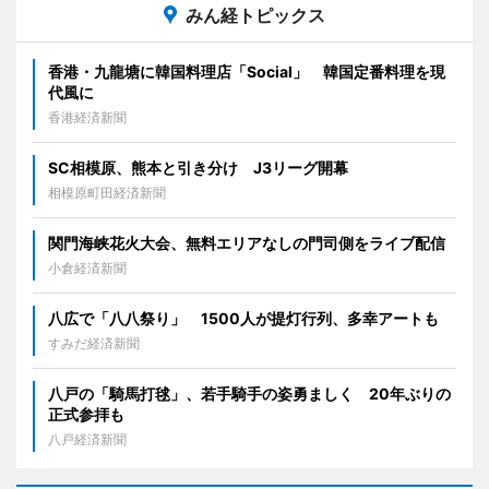
みん経トピックス
香港・九龍塘に韓国料理店「Social」 韓国定番料理を現
代風に
香港経済新聞
SC相模原、熊本と引き分け J3リーグ開幕
相模原町田経済新聞
関門海峡花火大会、無料エリアなしの門司側をライブ配信
小倉経済新聞
八広で「八八祭り」 1500人が提灯行列、多幸アートも
すみだ経済新聞
八戸の「騎馬打毬」、若手騎手の姿勇ましく 20年ぶりの
正式参拝も
八戸経済新聞