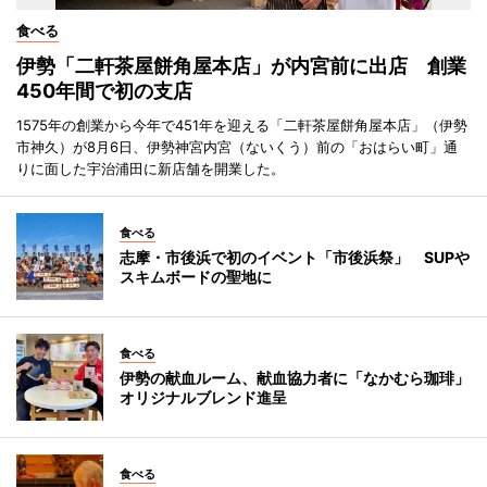
食べる
伊勢「二軒茶屋餅角屋本店」が内宮前に出店 創業
450年間で初の支店
1575年の創業から今年で451年を迎える「二軒茶屋餅角屋本店」（伊勢
市神久）が8月6日、伊勢神宮内宮（ないくう）前の「おはらい町」通
りに面した宇治浦田に新店舗を開業した。
食べる
志摩・市後浜で初のイベント「市後浜祭」 SUPや
スキムボードの聖地に
食べる
伊勢の献血ルーム、献血協力者に「なかむら珈琲」
オリジナルブレンド進呈
食べる