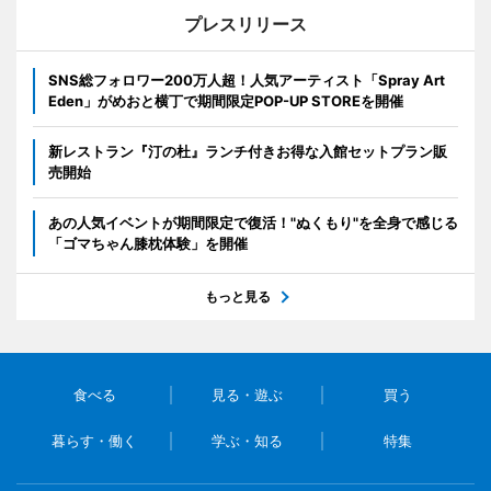
プレスリリース
SNS総フォロワー200万人超！人気アーティスト「Spray Art
Eden」がめおと横丁で期間限定POP-UP STOREを開催
新レストラン『汀の杜』ランチ付きお得な入館セットプラン販
売開始
あの人気イベントが期間限定で復活！"ぬくもり"を全身で感じる
「ゴマちゃん膝枕体験」を開催
もっと見る
食べる
見る・遊ぶ
買う
暮らす・働く
学ぶ・知る
特集