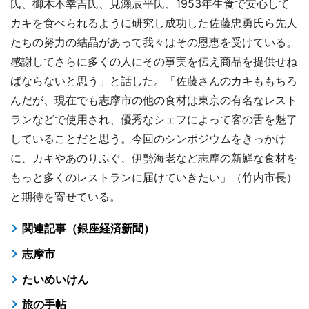
氏、御木本幸吉氏、見瀬辰平氏、1953年生食で安心して
カキを食べられるように研究し成功した佐藤忠勇氏ら先人
たちの努力の結晶があって我々はその恩恵を受けている。
感謝してさらに多くの人にその事実を伝え商品を提供せね
ばならないと思う」と話した。「佐藤さんのカキももちろ
んだが、現在でも志摩市の他の食材は東京の有名なレスト
ランなどで使用され、優秀なシェフによって客の舌を魅了
していることだと思う。今回のシンポジウムをきっかけ
に、カキやあのりふぐ、伊勢海老など志摩の新鮮な食材を
もっと多くのレストランに届けていきたい」（竹内市長）
と期待を寄せている。
関連記事（銀座経済新聞）
志摩市
たいめいけん
旅の手帖