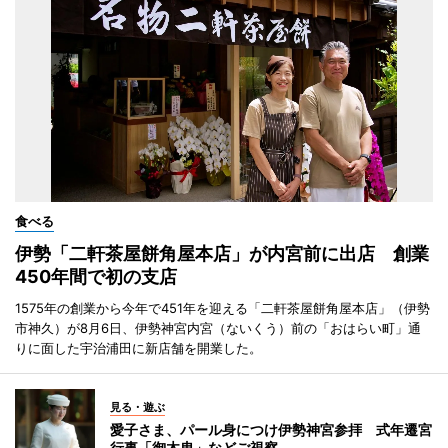
食べる
伊勢「二軒茶屋餅角屋本店」が内宮前に出店 創業
450年間で初の支店
1575年の創業から今年で451年を迎える「二軒茶屋餅角屋本店」（伊勢
市神久）が8月6日、伊勢神宮内宮（ないくう）前の「おはらい町」通
りに面した宇治浦田に新店舗を開業した。
見る・遊ぶ
愛子さま、パール身につけ伊勢神宮参拝 式年遷宮
行事「御木曳」などご視察