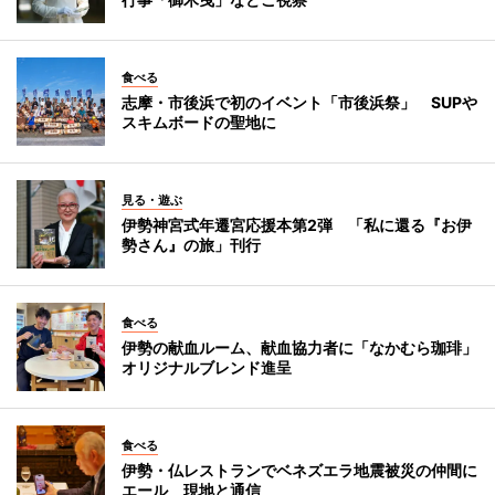
食べる
志摩・市後浜で初のイベント「市後浜祭」 SUPや
スキムボードの聖地に
見る・遊ぶ
伊勢神宮式年遷宮応援本第2弾 「私に還る『お伊
勢さん』の旅」刊行
食べる
伊勢の献血ルーム、献血協力者に「なかむら珈琲」
オリジナルブレンド進呈
食べる
伊勢・仏レストランでベネズエラ地震被災の仲間に
エール 現地と通信