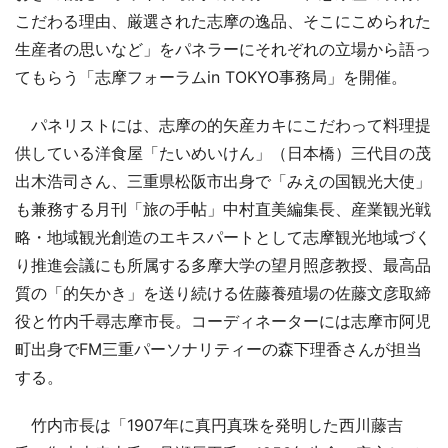
こだわる理由、厳選された志摩の逸品、そこにこめられた
生産者の思いなど」をパネラーにそれぞれの立場から語っ
てもらう「志摩フォーラムin TOKYO事務局」を開催。
パネリストには、志摩の的矢産カキにこだわって料理提
供している洋食屋「たいめいけん」（日本橋）三代目の茂
出木浩司さん、三重県松阪市出身で「みえの国観光大使」
も兼務する月刊「旅の手帖」中村直美編集長、産業観光戦
略・地域観光創造のエキスパートとして志摩観光地域づく
り推進会議にも所属する多摩大学の望月照彦教授、最高品
質の「的矢かき」を送り続ける佐藤養殖場の佐藤文彦取締
役と竹内千尋志摩市長。コーディネーターには志摩市阿児
町出身でFM三重パーソナリティーの森下理香さんが担当
する。
竹内市長は「1907年に真円真珠を発明した西川藤吉