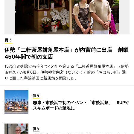
買う
伊勢「二軒茶屋餅角屋本店」が内宮前に出店 創業
450年間で初の支店
1575年の創業から今年で451年を迎える「二軒茶屋餅角屋本店」（伊勢
市神久）が8月6日、伊勢神宮内宮（ないくう）前の「おはらい町」通
りに面した宇治浦田に新店舗を開業した。
買う
志摩・市後浜で初のイベント「市後浜祭」 SUPや
スキムボードの聖地に
買う