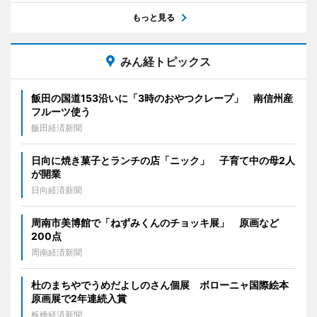
もっと見る
みん経トピックス
飯田の国道153沿いに「3時のおやつクレープ」 南信州産
フルーツ使う
飯田経済新聞
日向に焼き菓子とランチの店「ニック」 子育て中の母2人
が開業
日向経済新聞
周南市美博館で「ねずみくんのチョッキ展」 原画など
200点
周南経済新聞
杜のまちやでうめだよしのさん個展 ボローニャ国際絵本
原画展で2年連続入賞
板橋経済新聞