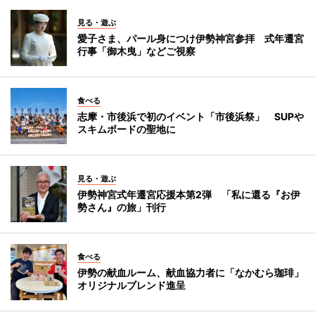
見る・遊ぶ
愛子さま、パール身につけ伊勢神宮参拝 式年遷宮
行事「御木曳」などご視察
食べる
志摩・市後浜で初のイベント「市後浜祭」 SUPや
スキムボードの聖地に
見る・遊ぶ
伊勢神宮式年遷宮応援本第2弾 「私に還る『お伊
勢さん』の旅」刊行
食べる
伊勢の献血ルーム、献血協力者に「なかむら珈琲」
オリジナルブレンド進呈