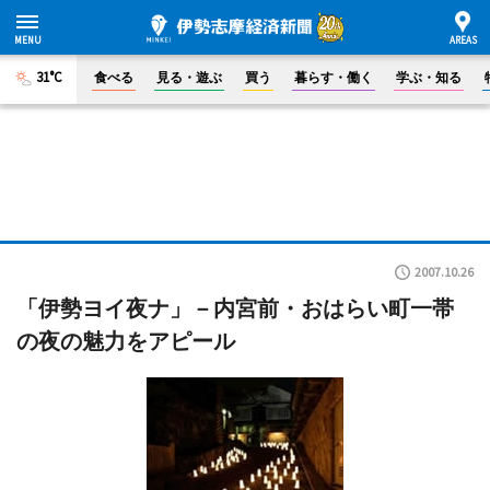
31°C
食べる
見る・遊ぶ
買う
暮らす・働く
学ぶ・知る
2007.10.26
「伊勢ヨイ夜ナ」－内宮前・おはらい町一帯
の夜の魅力をアピール