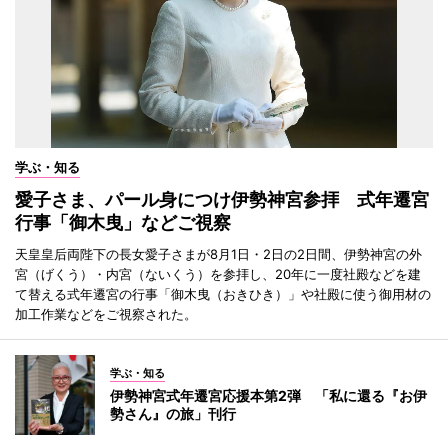
学ぶ・知る
愛子さま、パール身につけ伊勢神宮参拝 式年遷宮
行事「御木曳」などご視察
天皇皇后両陛下の長女愛子さまが8月1日・2日の2日間、伊勢神宮の外
宮（げくう）・内宮（ないくう）を参拝し、20年に一度社殿などを建
て替える式年遷宮の行事「御木曳（おきひき）」や社殿に使う御用材の
加工作業などをご視察された。
学ぶ・知る
伊勢神宮式年遷宮応援本第2弾 「私に還る『お伊
勢さん』の旅」刊行