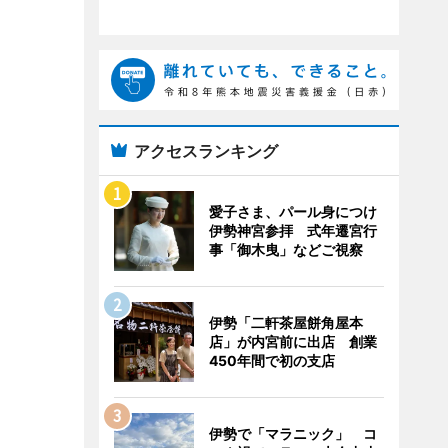
アクセスランキング
愛子さま、パール身につけ
伊勢神宮参拝 式年遷宮行
事「御木曳」などご視察
伊勢「二軒茶屋餅角屋本
店」が内宮前に出店 創業
450年間で初の支店
伊勢で「マラニック」 コ