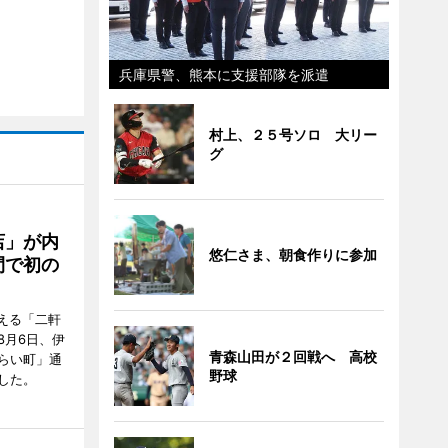
兵庫県警、熊本に支援部隊を派遣
村上、２５号ソロ 大リー
グ
店」が内
悠仁さま、朝食作りに参加
間で初の
迎える「二軒
8月6日、伊
青森山田が２回戦へ 高校
らい町」通
野球
した。