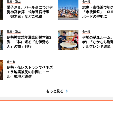
見る・遊ぶ
食べる
愛子さま、パール身につけ伊
志摩・市後浜で初
勢神宮参拝 式年遷宮行事
「市後浜祭」 SU
「御木曳」などご視察
ボードの聖地に
見る・遊ぶ
食べる
伊勢神宮式年遷宮応援本第2
伊勢の献血ルーム
弾 「私に還る『お伊勢さ
者に「なかむら珈
ん』の旅」刊行
ナルブレンド進呈
食べる
伊勢・仏レストランでベネズ
エラ地震被災の仲間にエー
ル 現地と通信
もっと見る