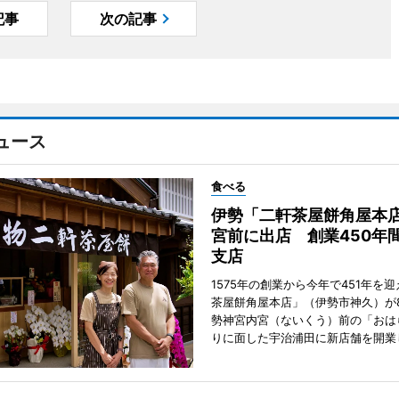
記事
次の記事
ュース
食べる
伊勢「二軒茶屋餅角屋本
宮前に出店 創業450年
支店
1575年の創業から今年で451年を
茶屋餅角屋本店」（伊勢市神久）が
勢神宮内宮（ないくう）前の「おは
りに面した宇治浦田に新店舗を開業