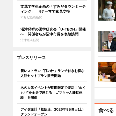
文花で学生企画の「すみだタウンミーテ
ィング」 4テーマで意見交換
すみだ経済新聞
沼津発祥の医学研究会「U-TECH」開催
へ 関係者らが沼津市長を表敬訪問
沼津経済新聞
プレスリリース
新レストラン『汀の杜』ランチ付きお得な
入館セットプラン販売開始
あの人気イベントが期間限定で復活！"ぬく
もり"を全身で感じる「ゴマちゃん膝枕体
験」を開催
アイダ設計「松阪店」2026年8月8日(土)
食べる
グランドオープン