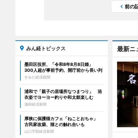
前の
みん経トピックス
最新ニ
墨田区役所、「令和8年8月8日婚」
300人超が事前予約、開庁前から長い列
すみだ経済新聞
浦和で「親子の居場所なつまつり」 浴
衣姿でヨーヨー釣りや和太鼓楽しむ
浦和経済新聞
厚狭に保護猫カフェ「ねことおちゃ」
古民家改築、猫との触れ合いも
山口宇部経済新聞