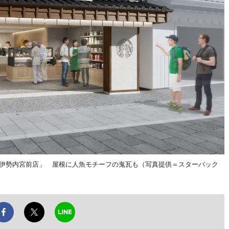
ー伊勢内宮前店」 屋根に人魚モチーフの鬼瓦も（写真提供＝スターバック