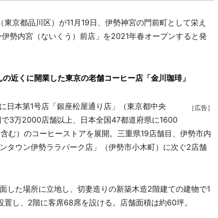
東京都品川区）が11月19日、伊勢神宮の門前町として栄え
伊勢内宮（ないくう）前店」を2021年春オープンすると発
んの近くに開業した東京の老舗コーヒー店「金川珈琲」
座に日本第1号店「銀座松屋通り店」（東京都中央
［広告］
3万2000店舗以上、日本全国47都道府県に1600
舗含む）のコーヒーストアを展開。三重県19店舗目、伊勢市内
イオンタウン伊勢ララパーク店」（伊勢市小木町）に次ぐ2店舗
した場所に立地し、切妻造りの新築木造2階建ての建物で1
置し、2階に客席68席を設ける。店舗面積は約60坪。