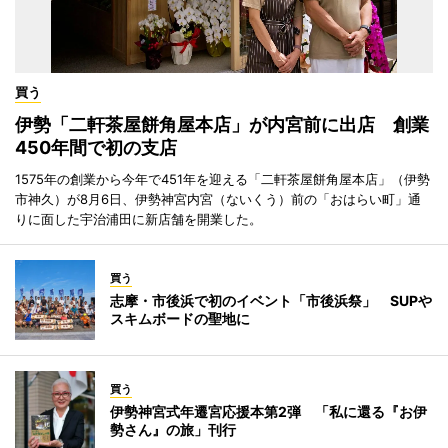
買う
伊勢「二軒茶屋餅角屋本店」が内宮前に出店 創業
450年間で初の支店
1575年の創業から今年で451年を迎える「二軒茶屋餅角屋本店」（伊勢
市神久）が8月6日、伊勢神宮内宮（ないくう）前の「おはらい町」通
りに面した宇治浦田に新店舗を開業した。
買う
志摩・市後浜で初のイベント「市後浜祭」 SUPや
スキムボードの聖地に
買う
伊勢神宮式年遷宮応援本第2弾 「私に還る『お伊
勢さん』の旅」刊行