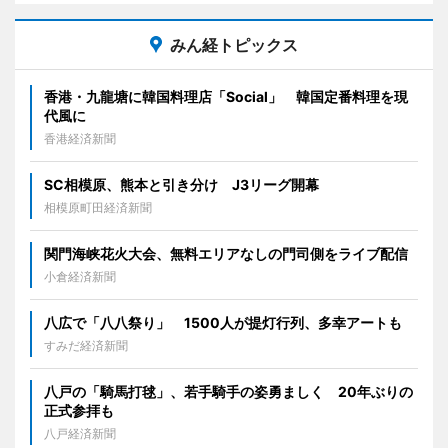
みん経トピックス
香港・九龍塘に韓国料理店「Social」 韓国定番料理を現
代風に
香港経済新聞
SC相模原、熊本と引き分け J3リーグ開幕
相模原町田経済新聞
関門海峡花火大会、無料エリアなしの門司側をライブ配信
小倉経済新聞
八広で「八八祭り」 1500人が提灯行列、多幸アートも
すみだ経済新聞
八戸の「騎馬打毬」、若手騎手の姿勇ましく 20年ぶりの
正式参拝も
八戸経済新聞