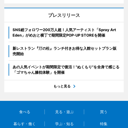
プレスリリース
SNS総フォロワー200万人超！人気アーティスト「Spray Art
Eden」がめおと横丁で期間限定POP-UP STOREを開催
新レストラン『汀の杜』ランチ付きお得な入館セットプラン販
売開始
あの人気イベントが期間限定で復活！"ぬくもり"を全身で感じる
「ゴマちゃん膝枕体験」を開催
もっと見る
食べる
見る・遊ぶ
買う
暮らす・働く
学ぶ・知る
特集