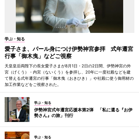
学ぶ・知る
愛子さま、パール身につけ伊勢神宮参拝 式年遷宮
行事「御木曳」などご視察
天皇皇后両陛下の長女愛子さまが8月1日・2日の2日間、伊勢神宮の外
宮（げくう）・内宮（ないくう）を参拝し、20年に一度社殿などを建
て替える式年遷宮の行事「御木曳（おきひき）」や社殿に使う御用材の
加工作業などをご視察された。
学ぶ・知る
伊勢神宮式年遷宮応援本第2弾 「私に還る『お伊
勢さん』の旅」刊行
学ぶ・知る