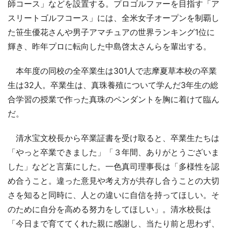
師コース」などを設置する。プロゴルファーを目指す「ア
スリートゴルフコース」には、全米女子オープンを制覇し
た笹生優花さんや男子アマチュアの世界ランキング1位に
輝き、昨年プロに転向した中島啓太さんらを輩出する。
本年度の同校の全卒業生は301人で志摩夏草本校の卒業
生は32人。卒業生は、真珠養殖について学んだ3年生の総
合学習の授業で作った真珠のペンダントを胸に着けて臨ん
だ。
清水宝文校長から卒業証書を受け取ると、卒業生たちは
「やっと卒業できました」「３年間、ありがとうございま
した」などと言葉にした。一色真司理事長は「多様性を認
め合うこと。違った意見や考え方が共存し合うことの大切
さを知ると同時に、人との違いに自信を持ってほしい。そ
のために自分を高める努力をしてほしい」。清水校長は
「今日まで育ててくれた親に感謝し、当たり前と思わず、