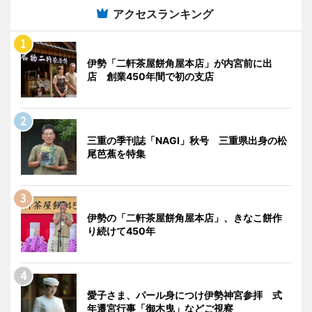
アクセスランキング
伊勢「二軒茶屋餅角屋本店」が内宮前に出
店 創業450年間で初の支店
三重の季刊誌「NAGI」秋号 三重県出身の松
尾芭蕉を特集
伊勢の「二軒茶屋餅角屋本店」、きなこ餅作
り続けて450年
愛子さま、パール身につけ伊勢神宮参拝 式
年遷宮行事「御木曳」などご視察