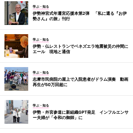
学ぶ・知る
伊勢神宮式年遷宮応援本第2弾 「私に還る『お伊
勢さん』の旅」刊行
学ぶ・知る
伊勢・仏レストランでベネズエラ地震被災の仲間に
エール 現地と通信
学ぶ・知る
志摩市民病院の屋上で入院患者がドラム演奏 動画
再生が50万回超に
学ぶ・知る
伊勢・外宮参道に新組織GPT発足 インフルエンサ
ー夫婦が「令和の御師」に