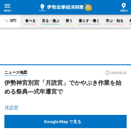
33°C
食べる
見る・遊ぶ
買う
暮らす・働く
学ぶ・知る
ニュース地図
2014.02.01
伊勢神宮別宮「月読宮」でかやぶき作業を始
める祭典―式年遷宮で
月読宮
Google Map で見る