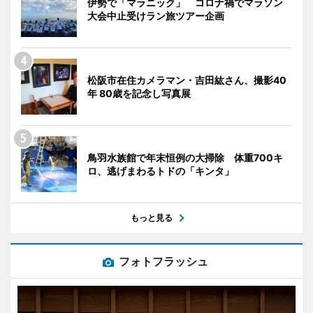
伊勢で「マラニック」 コロナ禍でマラソン
大会中止受けラン旅ツアー企画
松阪市在住カメラマン・吉田紘さん、撮影40
年 80歳を記念し写真展
鳥羽水族館で年末恒例の大掃除 体重700キ
ロ、逃げまわるトドの「キンタ」
もっと見る
フォトフラッシュ