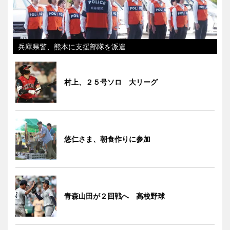
兵庫県警、熊本に支援部隊を派遣
村上、２５号ソロ 大リーグ
悠仁さま、朝食作りに参加
青森山田が２回戦へ 高校野球