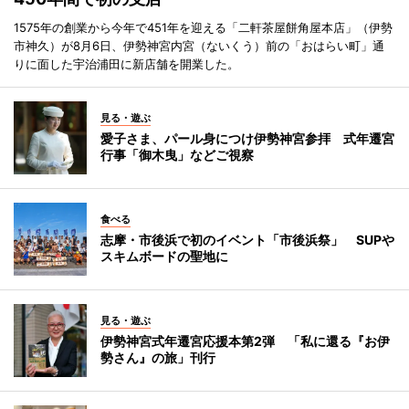
1575年の創業から今年で451年を迎える「二軒茶屋餅角屋本店」（伊勢
市神久）が8月6日、伊勢神宮内宮（ないくう）前の「おはらい町」通
りに面した宇治浦田に新店舗を開業した。
見る・遊ぶ
愛子さま、パール身につけ伊勢神宮参拝 式年遷宮
行事「御木曳」などご視察
食べる
志摩・市後浜で初のイベント「市後浜祭」 SUPや
スキムボードの聖地に
見る・遊ぶ
伊勢神宮式年遷宮応援本第2弾 「私に還る『お伊
勢さん』の旅」刊行