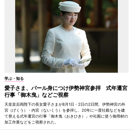
学ぶ・知る
愛子さま、パール身につけ伊勢神宮参拝 式年遷宮
行事「御木曳」などご視察
天皇皇后両陛下の長女愛子さまが8月1日・2日の2日間、伊勢神宮の外
宮（げくう）・内宮（ないくう）を参拝し、20年に一度社殿などを建
て替える式年遷宮の行事「御木曳（おきひき）」や社殿に使う御用材の
加工作業などをご視察された。