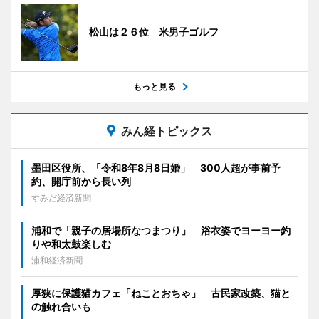
松山は２６位 米男子ゴルフ
もっと見る
みん経トピックス
墨田区役所、「令和8年8月8日婚」 300人超が事前予
約、開庁前から長い列
すみだ経済新聞
浦和で「親子の居場所なつまつり」 浴衣姿でヨーヨー釣
りや和太鼓楽しむ
浦和経済新聞
厚狭に保護猫カフェ「ねことおちゃ」 古民家改築、猫と
の触れ合いも