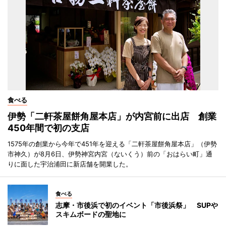
食べる
伊勢「二軒茶屋餅角屋本店」が内宮前に出店 創業
450年間で初の支店
1575年の創業から今年で451年を迎える「二軒茶屋餅角屋本店」（伊勢
市神久）が8月6日、伊勢神宮内宮（ないくう）前の「おはらい町」通
りに面した宇治浦田に新店舗を開業した。
食べる
志摩・市後浜で初のイベント「市後浜祭」 SUPや
スキムボードの聖地に