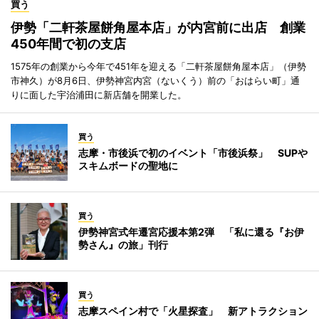
買う
伊勢「二軒茶屋餅角屋本店」が内宮前に出店 創業
450年間で初の支店
1575年の創業から今年で451年を迎える「二軒茶屋餅角屋本店」（伊勢
市神久）が8月6日、伊勢神宮内宮（ないくう）前の「おはらい町」通
りに面した宇治浦田に新店舗を開業した。
買う
志摩・市後浜で初のイベント「市後浜祭」 SUPや
スキムボードの聖地に
買う
伊勢神宮式年遷宮応援本第2弾 「私に還る『お伊
勢さん』の旅」刊行
買う
志摩スペイン村で「火星探査」 新アトラクション