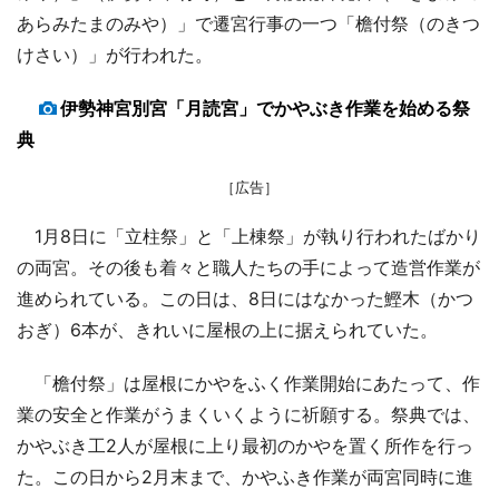
あらみたまのみや）」で遷宮行事の一つ「檐付祭（のきつ
けさい）」が行われた。
伊勢神宮別宮「月読宮」でかやぶき作業を始める祭
典
［広告］
1月8日に「立柱祭」と「上棟祭」が執り行われたばかり
の両宮。その後も着々と職人たちの手によって造営作業が
進められている。この日は、8日にはなかった鰹木（かつ
おぎ）6本が、きれいに屋根の上に据えられていた。
「檐付祭」は屋根にかやをふく作業開始にあたって、作
業の安全と作業がうまくいくように祈願する。祭典では、
かやぶき工2人が屋根に上り最初のかやを置く所作を行っ
た。この日から2月末まで、かやふき作業が両宮同時に進