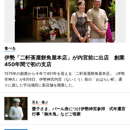
食べる
伊勢「二軒茶屋餅角屋本店」が内宮前に出店 創業
450年間で初の支店
1575年の創業から今年で451年を迎える「二軒茶屋餅角屋本店」（伊勢
市神久）が8月6日、伊勢神宮内宮（ないくう）前の「おはらい町」通
りに面した宇治浦田に新店舗を開業した。
見る・遊ぶ
愛子さま、パール身につけ伊勢神宮参拝 式年遷宮
行事「御木曳」などご視察