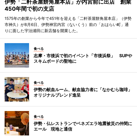
伊勢「二軒茶屋餅角屋本店」が内宮前に出店 創業
450年間で初の支店
1575年の創業から今年で451年を迎える「二軒茶屋餅角屋本店」（伊勢
市神久）が8月6日、伊勢神宮内宮（ないくう）前の「おはらい町」通
りに面した宇治浦田に新店舗を開業した。
食べる
志摩・市後浜で初のイベント「市後浜祭」 SUPや
スキムボードの聖地に
食べる
伊勢の献血ルーム、献血協力者に「なかむら珈琲」
オリジナルブレンド進呈
食べる
伊勢・仏レストランでベネズエラ地震被災の仲間に
エール 現地と通信