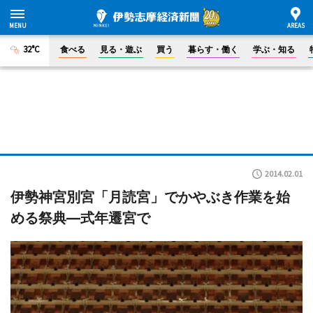
32°C
食べる
見る・遊ぶ
買う
暮らす・働く
学ぶ・知る
2014.02.01
伊勢神宮別宮「月読宮」でかやぶき作業を始
める祭典―式年遷宮で