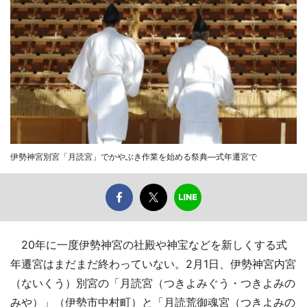
伊勢神宮別宮「月読宮」でかやぶき作業を始める祭典―式年遷宮で
20年に一度伊勢神宮の社殿や神宝などを新しくする式
年遷宮はまだまだ終わっていない。2月1日、伊勢神宮内宮
（ないくう）別宮の「月読宮（つきよみぐう・つきよみの
みや）」（伊勢市中村町）と「月読荒御魂宮（つきよみの