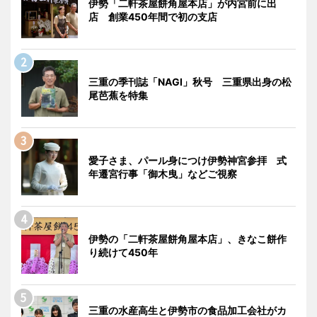
伊勢「二軒茶屋餅角屋本店」が内宮前に出
店 創業450年間で初の支店
三重の季刊誌「NAGI」秋号 三重県出身の松
尾芭蕉を特集
愛子さま、パール身につけ伊勢神宮参拝 式
年遷宮行事「御木曳」などご視察
伊勢の「二軒茶屋餅角屋本店」、きなこ餅作
り続けて450年
三重の水産高生と伊勢市の食品加工会社がカ