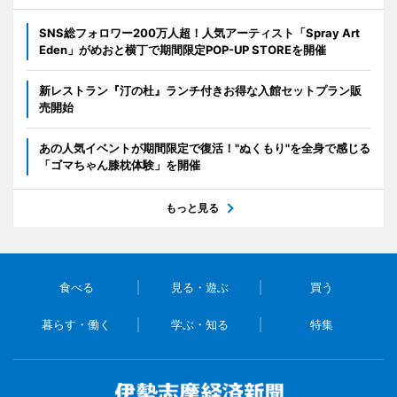
SNS総フォロワー200万人超！人気アーティスト「Spray Art
Eden」がめおと横丁で期間限定POP-UP STOREを開催
新レストラン『汀の杜』ランチ付きお得な入館セットプラン販
売開始
あの人気イベントが期間限定で復活！"ぬくもり"を全身で感じる
「ゴマちゃん膝枕体験」を開催
もっと見る
食べる
見る・遊ぶ
買う
暮らす・働く
学ぶ・知る
特集