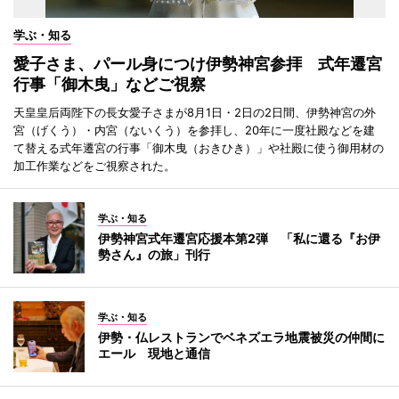
学ぶ・知る
愛子さま、パール身につけ伊勢神宮参拝 式年遷宮
行事「御木曳」などご視察
天皇皇后両陛下の長女愛子さまが8月1日・2日の2日間、伊勢神宮の外
宮（げくう）・内宮（ないくう）を参拝し、20年に一度社殿などを建
て替える式年遷宮の行事「御木曳（おきひき）」や社殿に使う御用材の
加工作業などをご視察された。
学ぶ・知る
伊勢神宮式年遷宮応援本第2弾 「私に還る『お伊
勢さん』の旅」刊行
学ぶ・知る
伊勢・仏レストランでベネズエラ地震被災の仲間に
エール 現地と通信