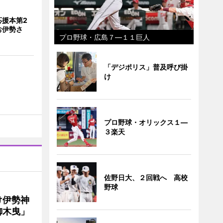
応援本第2
お伊勢さ
プロ野球・広島７―１１巨人
「デジポリス」普及呼び掛
け
プロ野球・オリックス１―
３楽天
佐野日大、２回戦へ 高校
野球
け伊勢神
御木曳」