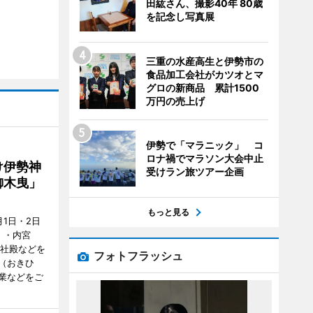
田紘さん、撮影40年 80歳
を記念し写真展
三重の水産高生と伊勢市の
食品加工会社がカツオとマ
グロの新商品 累計1500
万円の売上げ
伊勢で「マラニック」 コ
ロナ禍でマラソン大会中止
け伊勢神
受けラン旅ツアー企画
御木曳」
もっと見る
1日・2日
）・内宮
度社殿などを
フォトフラッシュ
（おきひ
業などをご