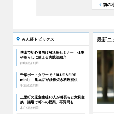
前の
みん経トピックス
最新ニ
狭山で初心者向けAI活用セミナー 仕事
や暮らしに使える実践法紹介
狭山経済新聞
千葉ポートタワーで「BLUE＆FIRE
mini」 地元店が鉄板焼き料理提供
千葉経済新聞
上里町の児童生徒16人が町長らと意見交
換 議場で町への提案、再質問も
本庄経済新聞