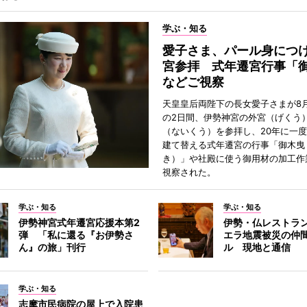
学ぶ・知る
愛子さま、パール身につ
宮参拝 式年遷宮行事「
などご視察
天皇皇后両陛下の長女愛子さまが8月
の2日間、伊勢神宮の外宮（げくう
（ないくう）を参拝し、20年に一
建て替える式年遷宮の行事「御木曳
き）」や社殿に使う御用材の加工作
視察された。
学ぶ・知る
学ぶ・知る
伊勢神宮式年遷宮応援本第2
伊勢・仏レストラ
弾 「私に還る『お伊勢さ
エラ地震被災の仲
ん』の旅」刊行
ル 現地と通信
学ぶ・知る
志摩市民病院の屋上で入院患