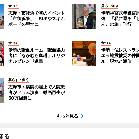
食べる
見る・遊ぶ
志摩・市後浜で初のイベント
伊勢神宮式年遷宮
「市後浜祭」 SUPやスキム
弾 「私に還る『
ボードの聖地に
ん』の旅」刊行
食べる
食べる
伊勢の献血ルーム、献血協力
伊勢・仏レストラ
者に「なかむら珈琲」オリジ
エラ地震被災の仲
ナルブレンド進呈
ル 現地と通信
暮らす・働く
志摩市民病院の屋上で入院患
者がドラム演奏 動画再生が
50万回超に
もっと見る
知る