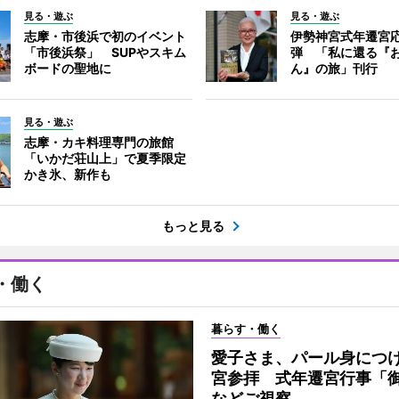
見る・遊ぶ
見る・遊ぶ
志摩・市後浜で初のイベント
伊勢神宮式年遷宮
「市後浜祭」 SUPやスキム
弾 「私に還る『
ボードの聖地に
ん』の旅」刊行
見る・遊ぶ
志摩・カキ料理専門の旅館
「いかだ荘山上」で夏季限定
かき氷、新作も
もっと見る
・働く
暮らす・働く
愛子さま、パール身につ
宮参拝 式年遷宮行事「
などご視察