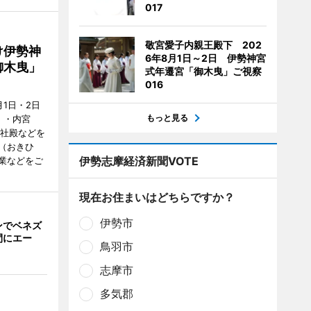
017
敬宮愛子内親王殿下 202
け伊勢神
6年8月1日～2日 伊勢神宮
御木曳」
式年遷宮「御木曳」ご視察
016
1日・2日
もっと見る
）・内宮
度社殿などを
（おきひ
伊勢志摩経済新聞VOTE
業などをご
現在お住まいはどちらですか？
伊勢市
ンでベネズ
間にエー
鳥羽市
志摩市
多気郡