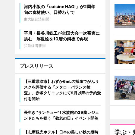
河内小阪の「cuisine HAGI」が2周年
旬の食材使い、日替わりで
東大阪経済新聞
平川・長谷川鉄工が全国大会一次審査に
挑む 浮世絵を10層の鋼板で再現
弘前経済新聞
プレスリリース
【三重県津市】わずか6mLの採血でがんリ
スクを評価する「メタロ・バランス検
査」、赤塚クリニックにて9月以降の予約受
付を開始
長生き "サンキュー" ! 水族館の39歳レジェ
ンドたちを祝う「敬老の日」イベント開催
学ぶ・
【志摩観光ホテル】日本の美しい秋の歳時