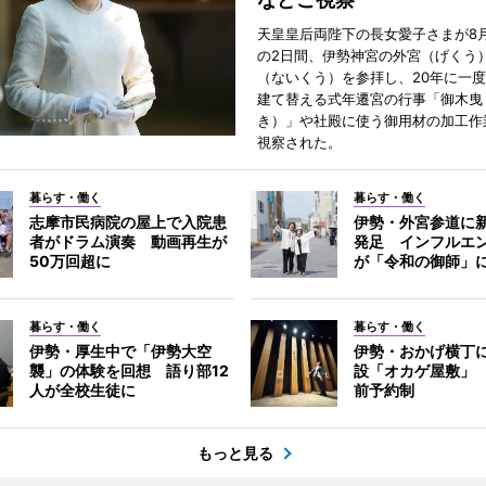
天皇皇后両陛下の長女愛子さまが8月
の2日間、伊勢神宮の外宮（げくう
（ないくう）を参拝し、20年に一
建て替える式年遷宮の行事「御木曳
き）」や社殿に使う御用材の加工作
視察された。
暮らす・働く
暮らす・働く
志摩市民病院の屋上で入院患
伊勢・外宮参道に新
者がドラム演奏 動画再生が
発足 インフルエ
50万回超に
が「令和の御師」
暮らす・働く
暮らす・働く
伊勢・厚生中で「伊勢大空
伊勢・おかげ横丁
襲」の体験を回想 語り部12
設「オカゲ屋敷」
人が全校生徒に
前予約制
もっと見る