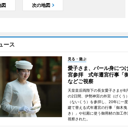
地図
次の地図
ュース
見る・遊ぶ
愛子さま、パール身につ
宮参拝 式年遷宮行事「
などご視察
天皇皇后両陛下の長女愛子さまが8月
の2日間、伊勢神宮の外宮（げくう
（ないくう）を参拝し、20年に一
建て替える式年遷宮の行事「御木曳
き）」や社殿に使う御用材の加工作
視察された。