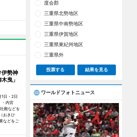
度会郡
三重県北勢地区
三重県中南勢地区
三重県伊賀地区
三重県東紀州地区
三重県外
投票する
結果を見る
け伊勢神
御木曳」
ワールドフォトニュース
1日・2日
）・内宮
度社殿などを
（おきひ
業などをご