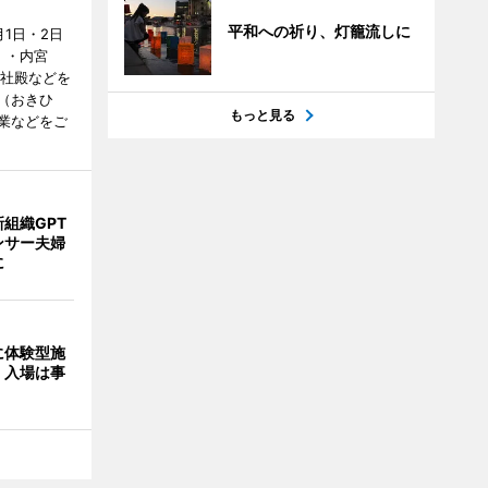
平和への祈り、灯籠流しに
1日・2日
）・内宮
度社殿などを
（おきひ
もっと見る
業などをご
組織GPT
ンサー夫婦
に
に体験型施
 入場は事