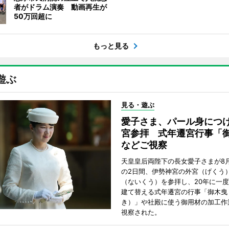
者がドラム演奏 動画再生が
50万回超に
もっと見る
遊ぶ
見る・遊ぶ
愛子さま、パール身につ
宮参拝 式年遷宮行事「
などご視察
天皇皇后両陛下の長女愛子さまが8月
の2日間、伊勢神宮の外宮（げくう
（ないくう）を参拝し、20年に一
建て替える式年遷宮の行事「御木曳
き）」や社殿に使う御用材の加工作
視察された。