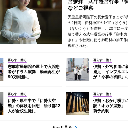
宮参拝 式年遷宮行事「
などご視察
天皇皇后両陛下の長女愛子さまが8月
の2日間、伊勢神宮の外宮（げくう
（ないくう）を参拝し、20年に一
建て替える式年遷宮の行事「御木曳
き）」や社殿に使う御用材の加工作
視察された。
暮らす・働く
暮らす・働く
志摩市民病院の屋上で入院患
伊勢・外宮参道に新
者がドラム演奏 動画再生が
発足 インフルエ
50万回超に
が「令和の御師」
暮らす・働く
暮らす・働く
伊勢・厚生中で「伊勢大空
伊勢・おかげ横丁
襲」の体験を回想 語り部12
設「オカゲ屋敷」
人が全校生徒に
前予約制
もっと見る