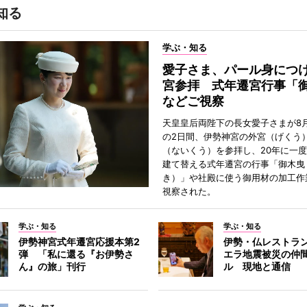
知る
学ぶ・知る
愛子さま、パール身につ
宮参拝 式年遷宮行事「
などご視察
天皇皇后両陛下の長女愛子さまが8月
の2日間、伊勢神宮の外宮（げくう
（ないくう）を参拝し、20年に一
建て替える式年遷宮の行事「御木曳
き）」や社殿に使う御用材の加工作
視察された。
学ぶ・知る
学ぶ・知る
伊勢神宮式年遷宮応援本第2
伊勢・仏レストラ
弾 「私に還る『お伊勢さ
エラ地震被災の仲
ん』の旅」刊行
ル 現地と通信