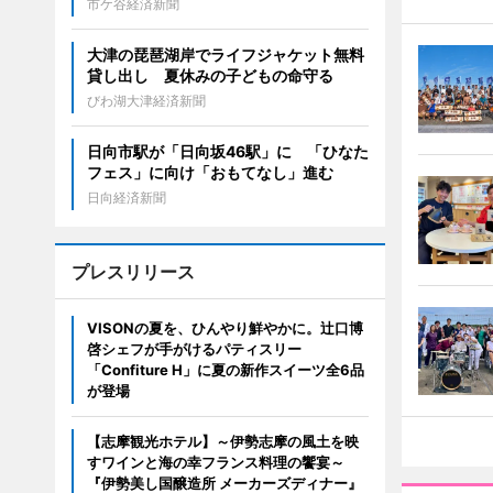
市ケ谷経済新聞
大津の琵琶湖岸でライフジャケット無料
貸し出し 夏休みの子どもの命守る
びわ湖大津経済新聞
日向市駅が「日向坂46駅」に 「ひなた
フェス」に向け「おもてなし」進む
日向経済新聞
プレスリリース
VISONの夏を、ひんやり鮮やかに。辻口博
啓シェフが手がけるパティスリー
「Confiture H」に夏の新作スイーツ全6品
が登場
【志摩観光ホテル】～伊勢志摩の風土を映
すワインと海の幸フランス料理の饗宴～
『伊勢美し国醸造所 メーカーズディナー』