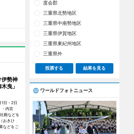
度会郡
三重県北勢地区
三重県中南勢地区
三重県伊賀地区
三重県東紀州地区
三重県外
投票する
結果を見る
け伊勢神
御木曳」
ワールドフォトニュース
1日・2日
）・内宮
度社殿などを
（おきひ
業などをご