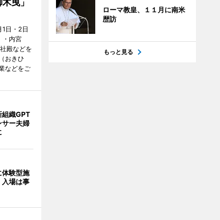
御木曳」
ローマ教皇、１１月に南米
歴訪
1日・2日
）・内宮
度社殿などを
もっと見る
（おきひ
業などをご
組織GPT
ンサー夫婦
に
に体験型施
 入場は事