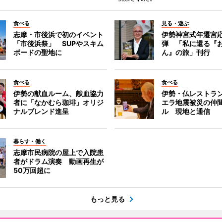
食べる
見る・遊ぶ
志摩・市後浜で初のイベント
伊勢神宮式年遷宮
「市後浜祭」 SUPやスキム
弾 「私に還る『
ボードの聖地に
ん』の旅」刊行
食べる
食べる
伊勢の献血ルーム、献血協力
伊勢・仏レストラ
者に「なかむら珈琲」オリジ
エラ地震被災の仲
ナルブレンド進呈
ル 現地と通信
暮らす・働く
志摩市民病院の屋上で入院患
者がドラム演奏 動画再生が
50万回超に
もっと見る