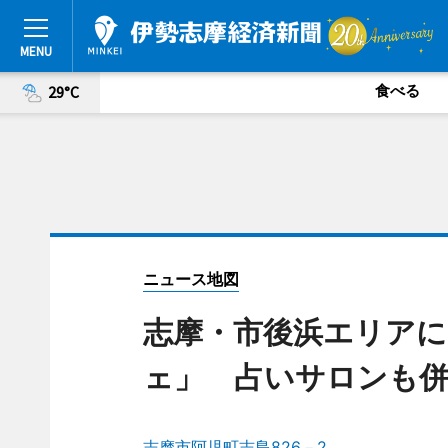
食べる
29°C
ニュース地図
志摩・市後浜エリア
ェ」 占いサロンも併
志摩市阿児町志島826－2