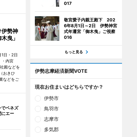
017
敬宮愛子内親王殿下 202
6年8月1日～2日 伊勢神宮
け伊勢神
式年遷宮「御木曳」ご視察
016
御木曳」
もっと見る
1日・2日
）・内宮
度社殿などを
伊勢志摩経済新聞VOTE
（おきひ
業などをご
現在お住まいはどちらですか？
伊勢市
ンでベネズ
鳥羽市
間にエー
志摩市
多気郡