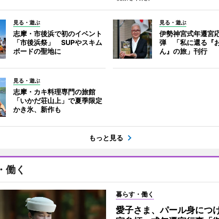
見る・遊ぶ
見る・遊ぶ
志摩・市後浜で初のイベント
伊勢神宮式年遷宮
「市後浜祭」 SUPやスキム
弾 「私に還る『
ボードの聖地に
ん』の旅」刊行
見る・遊ぶ
志摩・カキ料理専門の旅館
「いかだ荘山上」で夏季限定
かき氷、新作も
もっと見る
・働く
暮らす・働く
愛子さま、パール身につ