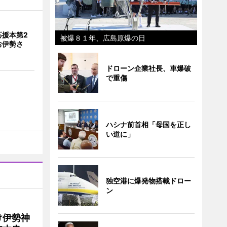
応援本第2
被爆８１年、広島原爆の日
お伊勢さ
ドローン企業社長、車爆破
で重傷
ハシナ前首相「母国を正し
い道に」
独空港に爆発物搭載ドロー
ン
け伊勢神