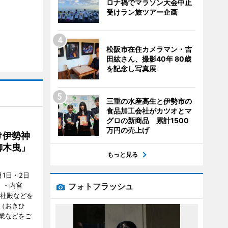
ロナ禍でマラソン大会中止
受けラン旅ツアー企画
松阪市在住カメラマン・吉
田紘さん、撮影40年 80歳
を記念し写真展
三重の水産高生と伊勢市の
食品加工会社がカツオとマ
グロの新商品 累計1500
万円の売上げ
け伊勢神
御木曳」
もっと見る
1日・2日
フォトフラッシュ
）・内宮
度社殿などを
（おきひ
業などをご