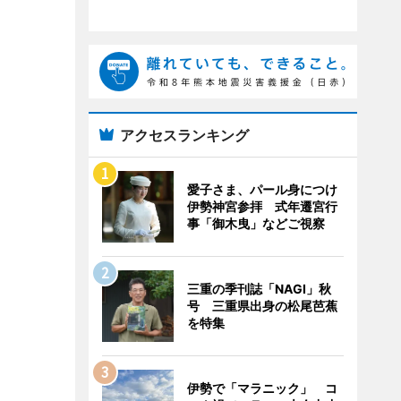
アクセスランキング
愛子さま、パール身につけ
伊勢神宮参拝 式年遷宮行
事「御木曳」などご視察
三重の季刊誌「NAGI」秋
号 三重県出身の松尾芭蕉
を特集
伊勢で「マラニック」 コ