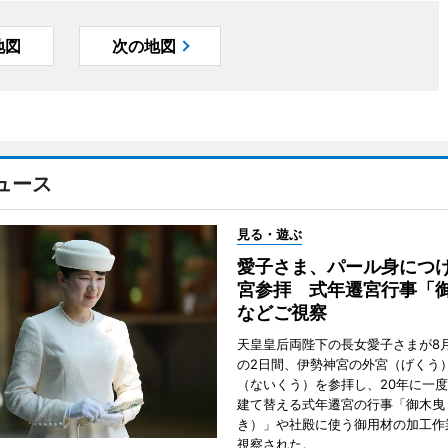
地図
次の地図
ュース
見る・遊ぶ
愛子さま、パール身につ
宮参拝 式年遷宮行事「
などご視察
天皇皇后両陛下の長女愛子さまが8月
の2日間、伊勢神宮の外宮（げくう
（ないくう）を参拝し、20年に一
建て替える式年遷宮の行事「御木曳
き）」や社殿に使う御用材の加工作
視察された。