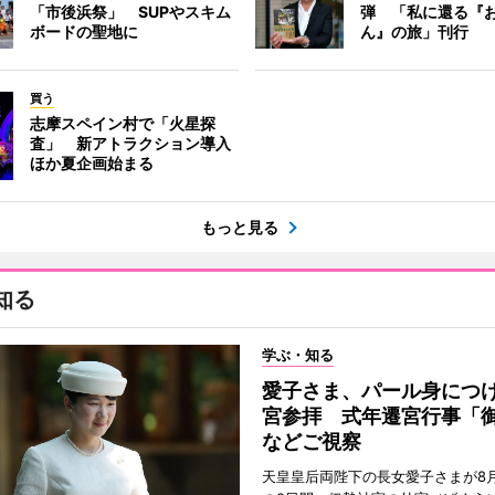
「市後浜祭」 SUPやスキム
弾 「私に還る『
ボードの聖地に
ん』の旅」刊行
買う
志摩スペイン村で「火星探
査」 新アトラクション導入
ほか夏企画始まる
もっと見る
知る
学ぶ・知る
愛子さま、パール身につ
宮参拝 式年遷宮行事「
などご視察
天皇皇后両陛下の長女愛子さまが8月