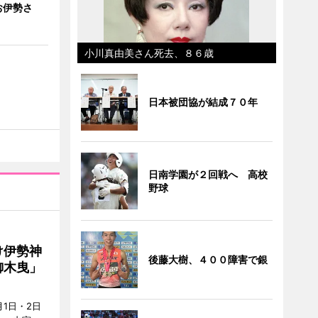
お伊勢さ
小川真由美さん死去、８６歳
日本被団協が結成７０年
日南学園が２回戦へ 高校
野球
け伊勢神
後藤大樹、４００障害で銀
御木曳」
1日・2日