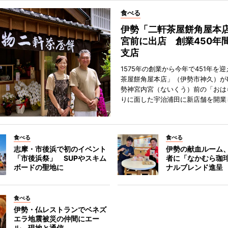
食べる
伊勢「二軒茶屋餅角屋本
宮前に出店 創業450年
支店
1575年の創業から今年で451年を
茶屋餅角屋本店」（伊勢市神久）が
勢神宮内宮（ないくう）前の「おは
りに面した宇治浦田に新店舗を開業
食べる
食べる
志摩・市後浜で初のイベント
伊勢の献血ルーム
「市後浜祭」 SUPやスキム
者に「なかむら珈
ボードの聖地に
ナルブレンド進呈
食べる
伊勢・仏レストランでベネズ
エラ地震被災の仲間にエー
ル 現地と通信