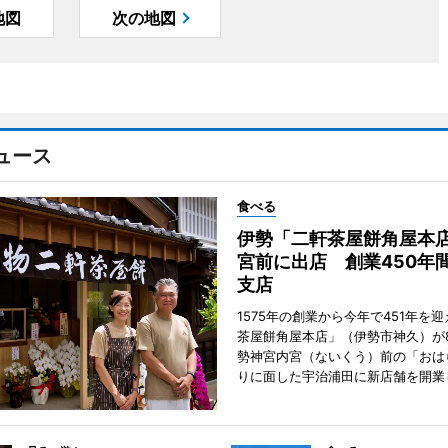
地図
次の地図
ュース
食べる
伊勢「二軒茶屋餅角屋本
宮前に出店 創業450年
支店
1575年の創業から今年で451年を
茶屋餅角屋本店」（伊勢市神久）が
勢神宮内宮（ないくう）前の「おは
りに面した宇治浦田に新店舗を開業