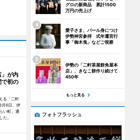
グロの新商品 累計1500
万円の売上げ
愛子さま、パール身につけ
伊勢神宮参拝 式年遷宮行
事「御木曳」などご視察
伊勢の「二軒茶屋餅角屋本
店」、きなこ餅作り続けて
店」が内
450年
間で初の
もっと見る
迎える「二軒
8月6日、伊
らい町」通
フォトフラッシュ
した。