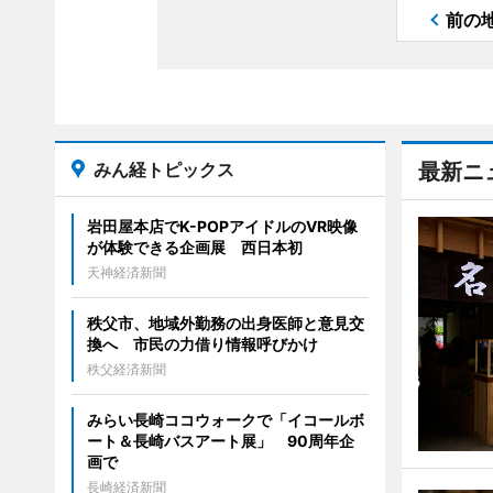
前の
みん経トピックス
最新ニ
岩田屋本店でK-POPアイドルのVR映像
が体験できる企画展 西日本初
天神経済新聞
秩父市、地域外勤務の出身医師と意見交
換へ 市民の力借り情報呼びかけ
秩父経済新聞
みらい長崎ココウォークで「イコールボ
ート＆長崎バスアート展」 90周年企
画で
長崎経済新聞