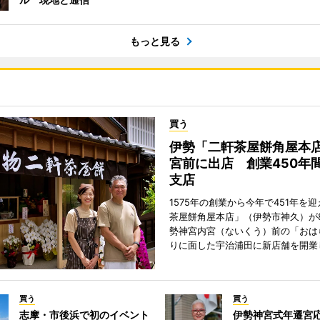
もっと見る
買う
伊勢「二軒茶屋餅角屋本
宮前に出店 創業450年
支店
1575年の創業から今年で451年を
茶屋餅角屋本店」（伊勢市神久）が
勢神宮内宮（ないくう）前の「おは
りに面した宇治浦田に新店舗を開業
買う
買う
志摩・市後浜で初のイベント
伊勢神宮式年遷宮