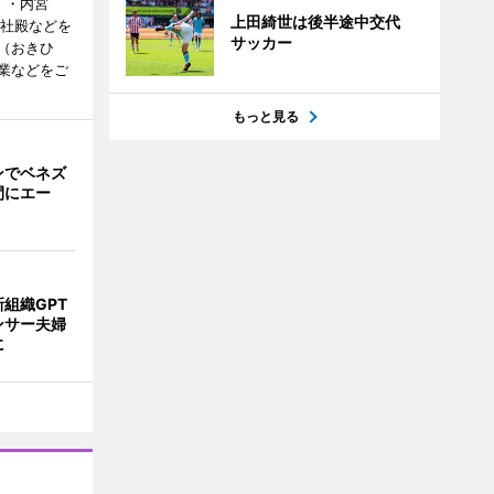
）・内宮
上田綺世は後半途中交代
度社殿などを
サッカー
（おきひ
業などをご
もっと見る
ンでベネズ
間にエー
組織GPT
ンサー夫婦
に