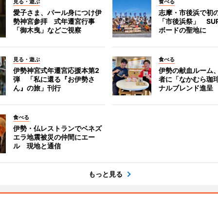
見る・遊ぶ
食べる
愛子さま、パール身につけ伊
志摩・市後浜で初
勢神宮参拝 式年遷宮行事
「市後浜祭」 SU
「御木曳」などご視察
ボードの聖地に
見る・遊ぶ
食べる
伊勢神宮式年遷宮応援本第2
伊勢の献血ルーム
弾 「私に還る『お伊勢さ
者に「なかむら珈
ん』の旅」刊行
ナルブレンド進呈
食べる
伊勢・仏レストランでベネズ
エラ地震被災の仲間にエー
ル 現地と通信
もっと見る