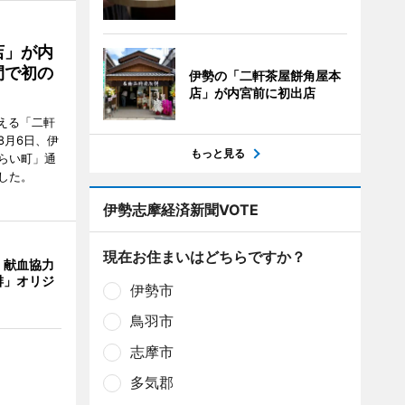
店」が内
間で初の
伊勢の「二軒茶屋餅角屋本
店」が内宮前に初出店
迎える「二軒
8月6日、伊
もっと見る
らい町」通
した。
伊勢志摩経済新聞VOTE
現在お住まいはどちらですか？
、献血協力
琲」オリジ
伊勢市
鳥羽市
志摩市
多気郡