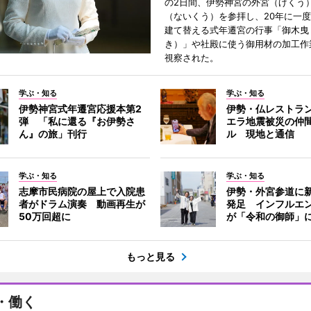
の2日間、伊勢神宮の外宮（げくう
（ないくう）を参拝し、20年に一
建て替える式年遷宮の行事「御木曳
き）」や社殿に使う御用材の加工作
視察された。
学ぶ・知る
学ぶ・知る
伊勢神宮式年遷宮応援本第2
伊勢・仏レストラ
弾 「私に還る『お伊勢さ
エラ地震被災の仲
ん』の旅」刊行
ル 現地と通信
学ぶ・知る
学ぶ・知る
志摩市民病院の屋上で入院患
伊勢・外宮参道に新
者がドラム演奏 動画再生が
発足 インフルエ
50万回超に
が「令和の御師」
もっと見る
・働く