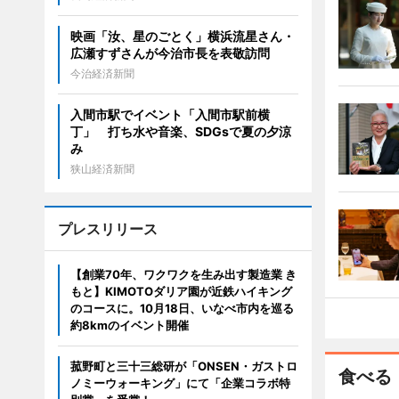
映画「汝、星のごとく」横浜流星さん・
広瀬すずさんが今治市長を表敬訪問
今治経済新聞
入間市駅でイベント「入間市駅前横
丁」 打ち水や音楽、SDGsで夏の夕涼
み
狭山経済新聞
プレスリリース
【創業70年、ワクワクを生み出す製造業 き
もと】KIMOTOダリア園が近鉄ハイキング
のコースに。10月18日、いなべ市内を巡る
約8kmのイベント開催
菰野町と三十三総研が「ONSEN・ガストロ
食べる
ノミーウォーキング」にて「企業コラボ特