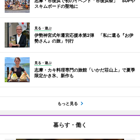
志摩・市後浜で初のイベント「市後浜祭」 SUPや
スキムボードの聖地に
見る・遊ぶ
伊勢神宮式年遷宮応援本第2弾 「私に還る『お伊
勢さん』の旅」刊行
見る・遊ぶ
志摩・カキ料理専門の旅館「いかだ荘山上」で夏季
限定かき氷、新作も
もっと見る
暮らす・働く