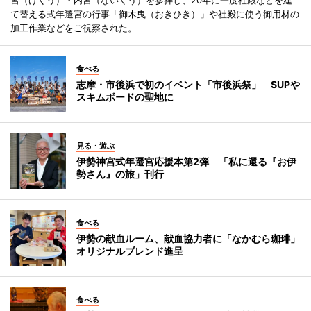
て替える式年遷宮の行事「御木曳（おきひき）」や社殿に使う御用材の
加工作業などをご視察された。
食べる
志摩・市後浜で初のイベント「市後浜祭」 SUPや
スキムボードの聖地に
見る・遊ぶ
伊勢神宮式年遷宮応援本第2弾 「私に還る『お伊
勢さん』の旅」刊行
食べる
伊勢の献血ルーム、献血協力者に「なかむら珈琲」
オリジナルブレンド進呈
食べる