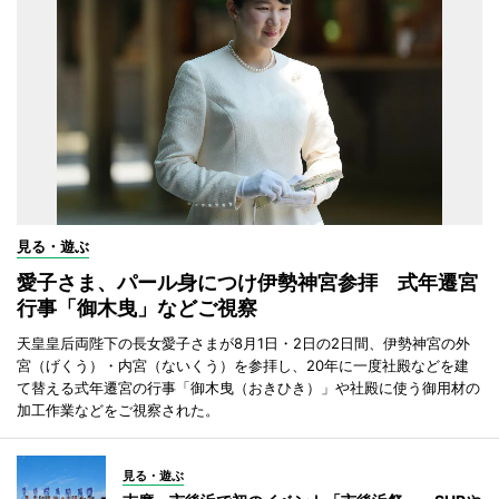
見る・遊ぶ
愛子さま、パール身につけ伊勢神宮参拝 式年遷宮
行事「御木曳」などご視察
天皇皇后両陛下の長女愛子さまが8月1日・2日の2日間、伊勢神宮の外
宮（げくう）・内宮（ないくう）を参拝し、20年に一度社殿などを建
て替える式年遷宮の行事「御木曳（おきひき）」や社殿に使う御用材の
加工作業などをご視察された。
見る・遊ぶ