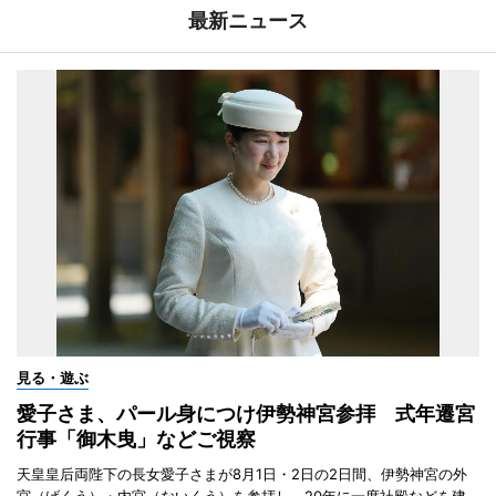
最新ニュース
見る・遊ぶ
愛子さま、パール身につけ伊勢神宮参拝 式年遷宮
行事「御木曳」などご視察
天皇皇后両陛下の長女愛子さまが8月1日・2日の2日間、伊勢神宮の外
宮（げくう）・内宮（ないくう）を参拝し、20年に一度社殿などを建