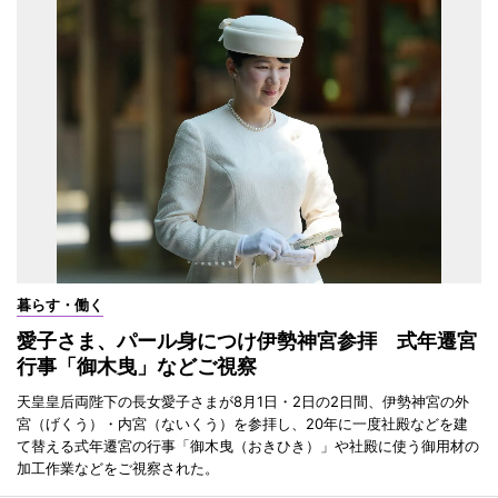
暮らす・働く
愛子さま、パール身につけ伊勢神宮参拝 式年遷宮
行事「御木曳」などご視察
天皇皇后両陛下の長女愛子さまが8月1日・2日の2日間、伊勢神宮の外
宮（げくう）・内宮（ないくう）を参拝し、20年に一度社殿などを建
て替える式年遷宮の行事「御木曳（おきひき）」や社殿に使う御用材の
加工作業などをご視察された。