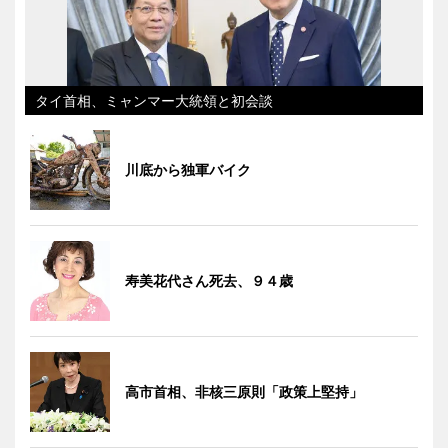
タイ首相、ミャンマー大統領と初会談
川底から独軍バイク
寿美花代さん死去、９４歳
高市首相、非核三原則「政策上堅持」