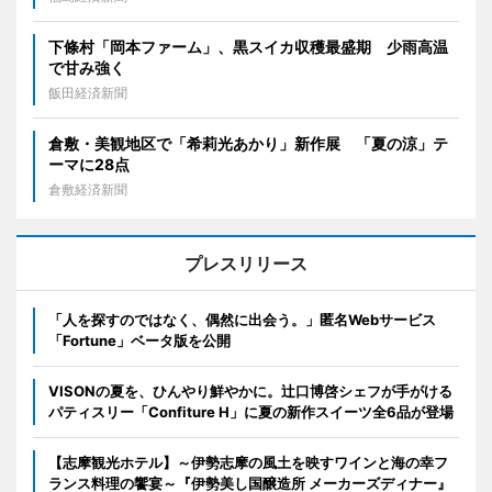
下條村「岡本ファーム」、黒スイカ収穫最盛期 少雨高温
で甘み強く
飯田経済新聞
倉敷・美観地区で「希莉光あかり」新作展 「夏の涼」テ
ーマに28点
倉敷経済新聞
プレスリリース
「人を探すのではなく、偶然に出会う。」匿名Webサービス
「Fortune」ベータ版を公開
VISONの夏を、ひんやり鮮やかに。辻口博啓シェフが手がける
パティスリー「Confiture H」に夏の新作スイーツ全6品が登場
【志摩観光ホテル】～伊勢志摩の風土を映すワインと海の幸フ
ランス料理の饗宴～『伊勢美し国醸造所 メーカーズディナー』