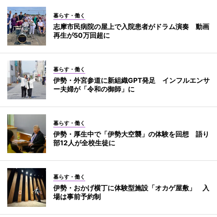
暮らす・働く
志摩市民病院の屋上で入院患者がドラム演奏 動画
再生が50万回超に
暮らす・働く
伊勢・外宮参道に新組織GPT発足 インフルエンサ
ー夫婦が「令和の御師」に
暮らす・働く
伊勢・厚生中で「伊勢大空襲」の体験を回想 語り
部12人が全校生徒に
暮らす・働く
伊勢・おかげ横丁に体験型施設「オカゲ屋敷」 入
場は事前予約制