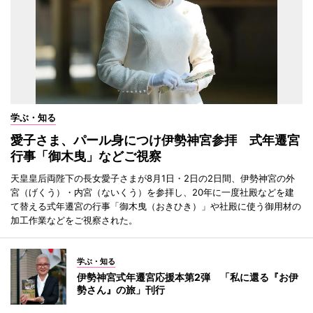
学ぶ・知る
愛子さま、パール身につけ伊勢神宮参拝 式年遷宮
行事「御木曳」などご視察
天皇皇后両陛下の長女愛子さまが8月1日・2日の2日間、伊勢神宮の外
宮（げくう）・内宮（ないくう）を参拝し、20年に一度社殿などを建
て替える式年遷宮の行事「御木曳（おきひき）」や社殿に使う御用材の
加工作業などをご視察された。
学ぶ・知る
伊勢神宮式年遷宮応援本第2弾 「私に還る『お伊
勢さん』の旅」刊行