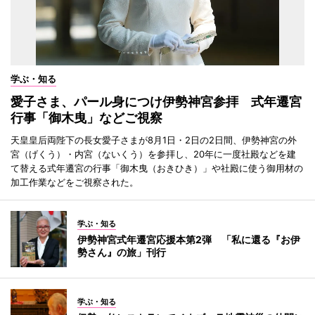
学ぶ・知る
愛子さま、パール身につけ伊勢神宮参拝 式年遷宮
行事「御木曳」などご視察
天皇皇后両陛下の長女愛子さまが8月1日・2日の2日間、伊勢神宮の外
宮（げくう）・内宮（ないくう）を参拝し、20年に一度社殿などを建
て替える式年遷宮の行事「御木曳（おきひき）」や社殿に使う御用材の
加工作業などをご視察された。
学ぶ・知る
伊勢神宮式年遷宮応援本第2弾 「私に還る『お伊
勢さん』の旅」刊行
学ぶ・知る