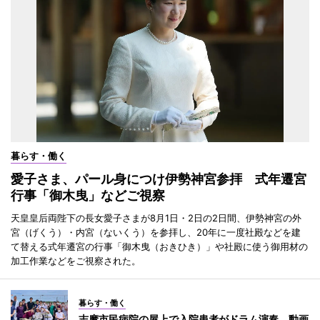
暮らす・働く
愛子さま、パール身につけ伊勢神宮参拝 式年遷宮
行事「御木曳」などご視察
天皇皇后両陛下の長女愛子さまが8月1日・2日の2日間、伊勢神宮の外
宮（げくう）・内宮（ないくう）を参拝し、20年に一度社殿などを建
て替える式年遷宮の行事「御木曳（おきひき）」や社殿に使う御用材の
加工作業などをご視察された。
暮らす・働く
志摩市民病院の屋上で入院患者がドラム演奏 動画