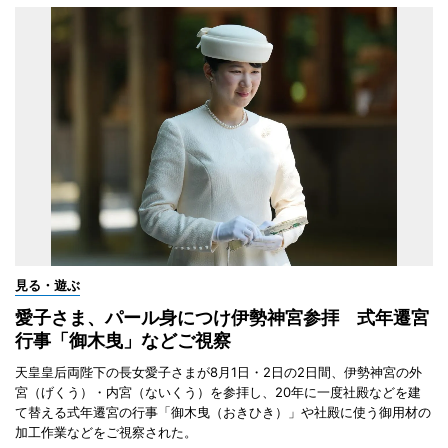
見る・遊ぶ
愛子さま、パール身につけ伊勢神宮参拝 式年遷宮
行事「御木曳」などご視察
天皇皇后両陛下の長女愛子さまが8月1日・2日の2日間、伊勢神宮の外
宮（げくう）・内宮（ないくう）を参拝し、20年に一度社殿などを建
て替える式年遷宮の行事「御木曳（おきひき）」や社殿に使う御用材の
加工作業などをご視察された。