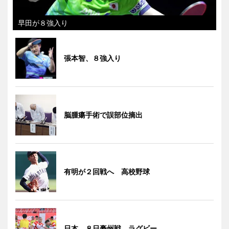
早田が８強入り
張本智、８強入り
脳腫瘍手術で誤部位摘出
有明が２回戦へ 高校野球
日本、８日豪州戦 ラグビー