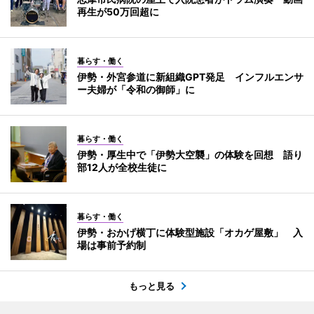
再生が50万回超に
暮らす・働く
伊勢・外宮参道に新組織GPT発足 インフルエンサ
ー夫婦が「令和の御師」に
暮らす・働く
伊勢・厚生中で「伊勢大空襲」の体験を回想 語り
部12人が全校生徒に
暮らす・働く
伊勢・おかげ横丁に体験型施設「オカゲ屋敷」 入
場は事前予約制
もっと見る