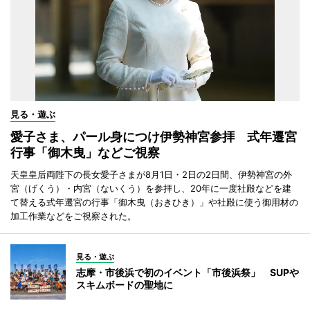
見る・遊ぶ
愛子さま、パール身につけ伊勢神宮参拝 式年遷宮
行事「御木曳」などご視察
天皇皇后両陛下の長女愛子さまが8月1日・2日の2日間、伊勢神宮の外
宮（げくう）・内宮（ないくう）を参拝し、20年に一度社殿などを建
て替える式年遷宮の行事「御木曳（おきひき）」や社殿に使う御用材の
加工作業などをご視察された。
見る・遊ぶ
志摩・市後浜で初のイベント「市後浜祭」 SUPや
スキムボードの聖地に