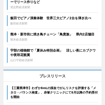
ーでリース作りなど
習志野経済新聞
飯田でピアノ演奏体験 世界三大ピアノ2台を弾き比べ
飯田経済新聞
熊本・新市街に焼き鳥チェーン「鳥貴族」 県内2店舗目
熊本経済新聞
宇部の植物館で「夏休み特別企画」 涼しい夜にカブクワ
や夜咲花観賞
山口宇部経済新聞
プレスリリース
【三重県津市】わずか6mLの採血でがんリスクを評価する「メ
タロ・バランス検査」、赤塚クリニックにて9月以降の予約受付
を開始