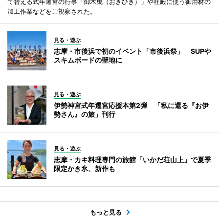
て替える式年遷宮の行事「御木曳（おきひき）」や社殿に使う御用材の
加工作業などをご視察された。
見る・遊ぶ
志摩・市後浜で初のイベント「市後浜祭」 SUPや
スキムボードの聖地に
見る・遊ぶ
伊勢神宮式年遷宮応援本第2弾 「私に還る『お伊
勢さん』の旅」刊行
見る・遊ぶ
志摩・カキ料理専門の旅館「いかだ荘山上」で夏季
限定かき氷、新作も
もっと見る