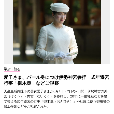
学ぶ・知る
愛子さま、パール身につけ伊勢神宮参拝 式年遷宮
行事「御木曳」などご視察
天皇皇后両陛下の長女愛子さまが8月1日・2日の2日間、伊勢神宮の外
宮（げくう）・内宮（ないくう）を参拝し、20年に一度社殿などを建
て替える式年遷宮の行事「御木曳（おきひき）」や社殿に使う御用材の
加工作業などをご視察された。