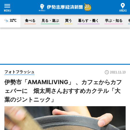
32°C
食べる
見る・遊ぶ
買う
暮らす・働く
学ぶ・知る
フォトフラッシュ
2021.11.13
伊勢市「AMAMILIVING」 、カフェからカフ
ェバーに 畑太周さんおすすめカクテル「大
葉のジントニック」