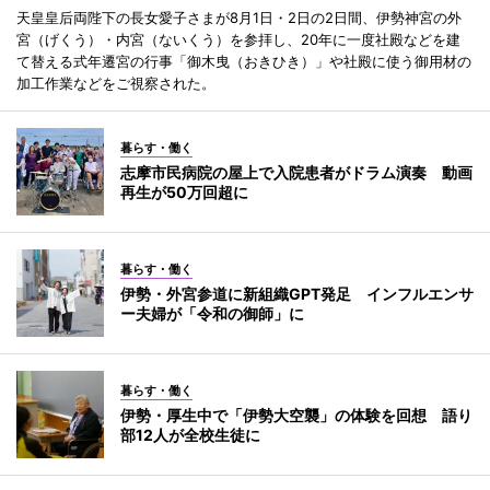
天皇皇后両陛下の長女愛子さまが8月1日・2日の2日間、伊勢神宮の外
宮（げくう）・内宮（ないくう）を参拝し、20年に一度社殿などを建
て替える式年遷宮の行事「御木曳（おきひき）」や社殿に使う御用材の
加工作業などをご視察された。
暮らす・働く
志摩市民病院の屋上で入院患者がドラム演奏 動画
再生が50万回超に
暮らす・働く
伊勢・外宮参道に新組織GPT発足 インフルエンサ
ー夫婦が「令和の御師」に
暮らす・働く
伊勢・厚生中で「伊勢大空襲」の体験を回想 語り
部12人が全校生徒に