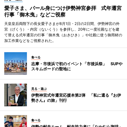
愛子さま、パール身につけ伊勢神宮参拝 式年遷宮
行事「御木曳」などご視察
天皇皇后両陛下の長女愛子さまが8月1日・2日の2日間、伊勢神宮の外
宮（げくう）・内宮（ないくう）を参拝し、20年に一度社殿などを建
て替える式年遷宮の行事「御木曳（おきひき）」や社殿に使う御用材の
加工作業などをご視察された。
食べる
志摩・市後浜で初のイベント「市後浜祭」 SUPや
スキムボードの聖地に
見る・遊ぶ
伊勢神宮式年遷宮応援本第2弾 「私に還る『お伊
勢さん』の旅」刊行
食べる
伊勢の献血ルーム、献血協力者に「なかむら珈琲」