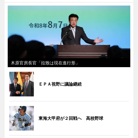
木原官房長官「拉致は現在進行形」
ＥＰＡ視野に議論継続
東海大甲府が２回戦へ 高校野球