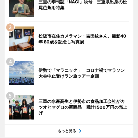
三重の季刊誌「NAGI」秋号 三重県出身の松
尾芭蕉を特集
松阪市在住カメラマン・吉田紘さん、撮影40
年 80歳を記念し写真展
伊勢で「マラニック」 コロナ禍でマラソン
大会中止受けラン旅ツアー企画
三重の水産高生と伊勢市の食品加工会社がカ
ツオとマグロの新商品 累計1500万円の売上
げ
もっと見る