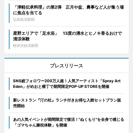
「津軽伝承料理」の第2弾 正月や盆、農事など人が集う場
に焦点を当てる
弘前経済新聞
星野エリアで「足水浴」 13度の湧水とヒノキ香るおけで
清涼体験
軽井沢経済新聞
プレスリリース
SNS総フォロワー200万人超！人気アーティスト「Spray Art
Eden」がめおと横丁で期間限定POP-UP STOREを開催
新レストラン『汀の杜』ランチ付きお得な入館セットプラン販
売開始
あの人気イベントが期間限定で復活！"ぬくもり"を全身で感じる
「ゴマちゃん膝枕体験」を開催