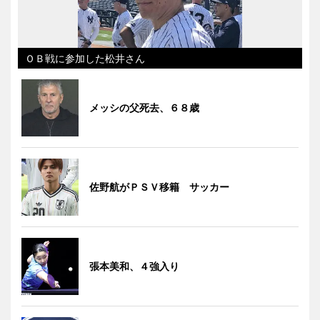
ＯＢ戦に参加した松井さん
メッシの父死去、６８歳
佐野航がＰＳＶ移籍 サッカー
張本美和、４強入り