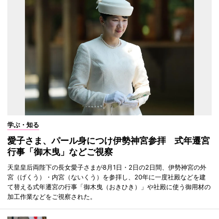
学ぶ・知る
愛子さま、パール身につけ伊勢神宮参拝 式年遷宮
行事「御木曳」などご視察
天皇皇后両陛下の長女愛子さまが8月1日・2日の2日間、伊勢神宮の外
宮（げくう）・内宮（ないくう）を参拝し、20年に一度社殿などを建
て替える式年遷宮の行事「御木曳（おきひき）」や社殿に使う御用材の
加工作業などをご視察された。