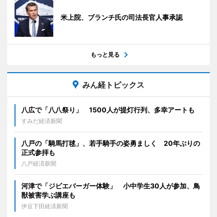
米上院、ブランチ氏の司法長官人事承認
もっと見る
みん経トピックス
八広で「八八祭り」 1500人が提灯行列、多幸アートも
すみだ経済新聞
八戸の「騎馬打毬」、若手騎手の姿勇ましく 20年ぶりの
正式参拝も
八戸経済新聞
河津で「ジビエバーガー体験」 小中学生30人が参加、鳥
獣被害学ぶ講座も
伊豆下田経済新聞