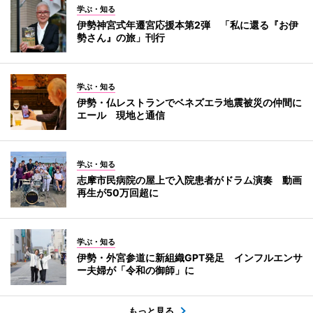
学ぶ・知る
伊勢神宮式年遷宮応援本第2弾 「私に還る『お伊
勢さん』の旅」刊行
学ぶ・知る
伊勢・仏レストランでベネズエラ地震被災の仲間に
エール 現地と通信
学ぶ・知る
志摩市民病院の屋上で入院患者がドラム演奏 動画
再生が50万回超に
学ぶ・知る
伊勢・外宮参道に新組織GPT発足 インフルエンサ
ー夫婦が「令和の御師」に
もっと見る