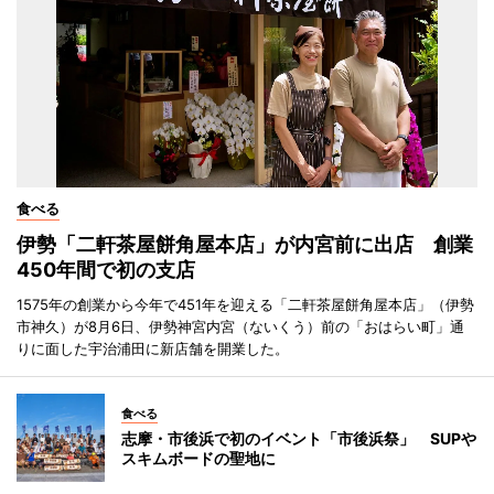
食べる
伊勢「二軒茶屋餅角屋本店」が内宮前に出店 創業
450年間で初の支店
1575年の創業から今年で451年を迎える「二軒茶屋餅角屋本店」（伊勢
市神久）が8月6日、伊勢神宮内宮（ないくう）前の「おはらい町」通
りに面した宇治浦田に新店舗を開業した。
食べる
志摩・市後浜で初のイベント「市後浜祭」 SUPや
スキムボードの聖地に