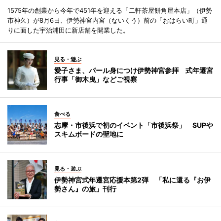
1575年の創業から今年で451年を迎える「二軒茶屋餅角屋本店」（伊勢
市神久）が8月6日、伊勢神宮内宮（ないくう）前の「おはらい町」通
りに面した宇治浦田に新店舗を開業した。
見る・遊ぶ
愛子さま、パール身につけ伊勢神宮参拝 式年遷宮
行事「御木曳」などご視察
食べる
志摩・市後浜で初のイベント「市後浜祭」 SUPや
スキムボードの聖地に
見る・遊ぶ
伊勢神宮式年遷宮応援本第2弾 「私に還る『お伊
勢さん』の旅」刊行