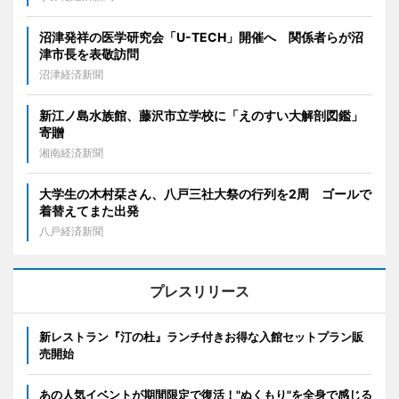
沼津発祥の医学研究会「U-TECH」開催へ 関係者らが沼
津市長を表敬訪問
沼津経済新聞
新江ノ島水族館、藤沢市立学校に「えのすい大解剖図鑑」
寄贈
湘南経済新聞
大学生の木村栞さん、八戸三社大祭の行列を2周 ゴールで
着替えてまた出発
八戸経済新聞
プレスリリース
新レストラン『汀の杜』ランチ付きお得な入館セットプラン販
売開始
あの人気イベントが期間限定で復活！"ぬくもり"を全身で感じる