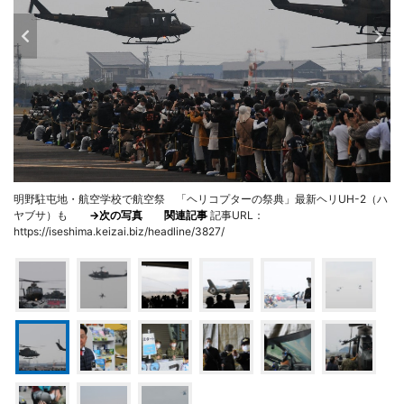
明野駐屯地・航空学校で航空祭 「ヘリコプターの祭典」最新ヘリUH-2（ハ
ヤブサ）も
→次の写真
関連記事
記事URL：
https://iseshima.keizai.biz/headline/3827/