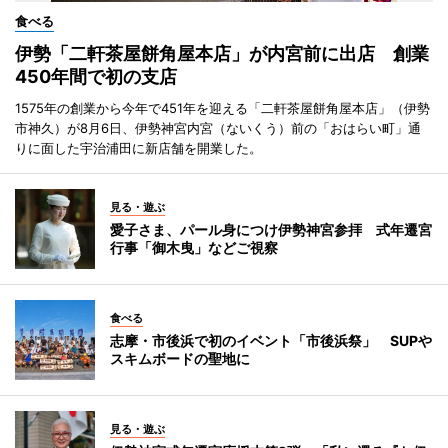
食べる
伊勢「二軒茶屋餅角屋本店」が内宮前に出店 創業
450年間で初の支店
1575年の創業から今年で451年を迎える「二軒茶屋餅角屋本店」（伊勢
市神久）が8月6日、伊勢神宮内宮（ないくう）前の「おはらい町」通
りに面した宇治浦田に新店舗を開業した。
見る・遊ぶ
愛子さま、パール身につけ伊勢神宮参拝 式年遷宮
行事「御木曳」などご視察
食べる
志摩・市後浜で初のイベント「市後浜祭」 SUPや
スキムボードの聖地に
見る・遊ぶ