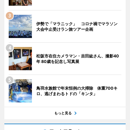
伊勢で「マラニック」 コロナ禍でマラソン
大会中止受けラン旅ツアー企画
松阪市在住カメラマン・吉田紘さん、撮影40
年 80歳を記念し写真展
鳥羽水族館で年末恒例の大掃除 体重700キ
ロ、逃げまわるトドの「キンタ」
もっと見る