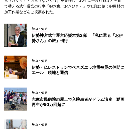
宮（げくう）・内宮（ないくう）を参拝し、20年に一度社殿などを建
て替える式年遷宮の行事「御木曳（おきひき）」や社殿に使う御用材の
加工作業などをご視察された。
学ぶ・知る
伊勢神宮式年遷宮応援本第2弾 「私に還る『お伊
勢さん』の旅」刊行
学ぶ・知る
伊勢・仏レストランでベネズエラ地震被災の仲間に
エール 現地と通信
学ぶ・知る
志摩市民病院の屋上で入院患者がドラム演奏 動画
再生が50万回超に
学ぶ・知る