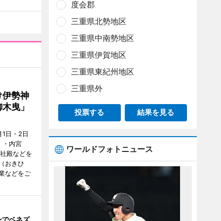
度会郡
三重県北勢地区
三重県中南勢地区
三重県伊賀地区
三重県東紀州地区
三重県外
け伊勢神
御木曳」
投票する
結果を見る
1日・2日
）・内宮
ワールドフォトニュース
度社殿などを
（おきひ
業などをご
ンでベネズ