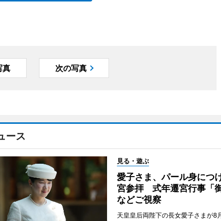
写真
次の写真
ュース
見る・遊ぶ
愛子さま、パール身につ
宮参拝 式年遷宮行事「
などご視察
天皇皇后両陛下の長女愛子さまが8月