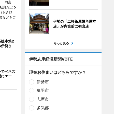
）・内宮
度社殿などを
（おきひ
業などをご
伊勢の「二軒茶屋餅角屋本
店」が内宮前に初出店
応援本第2
もっと見る
お伊勢さ
伊勢志摩経済新聞VOTE
ンでベネズ
現在お住まいはどちらですか？
間にエー
伊勢市
鳥羽市
志摩市
多気郡