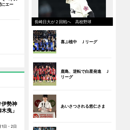
間にエー
長崎日大が２回戦へ 高校野球
喜ぶ植中 Ｊリーグ
鹿島、逆転で白星発進 Ｊ
リーグ
け伊勢神
あいさつされる悠仁さま
御木曳」
1日・2日