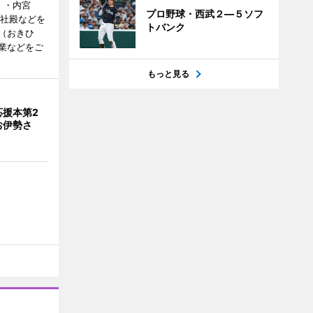
）・内宮
プロ野球・西武２―５ソフ
度社殿などを
トバンク
（おきひ
業などをご
もっと見る
応援本第2
お伊勢さ