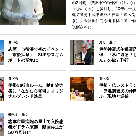
の2日間、伊勢神宮の外宮（げくう
（ないくう）を参拝し、20年に一
建て替える式年遷宮の行事「御木曳
き）」や社殿に使う御用材の加工作
視察された。
食べる
見る・遊ぶ
志摩・市後浜で初のイベント
伊勢神宮式年遷宮
「市後浜祭」 SUPやスキム
弾 「私に還る『
ボードの聖地に
ん』の旅」刊行
食べる
食べる
伊勢の献血ルーム、献血協力
伊勢・仏レストラ
者に「なかむら珈琲」オリジ
エラ地震被災の仲
ナルブレンド進呈
ル 現地と通信
暮らす・働く
志摩市民病院の屋上で入院患
者がドラム演奏 動画再生が
50万回超に