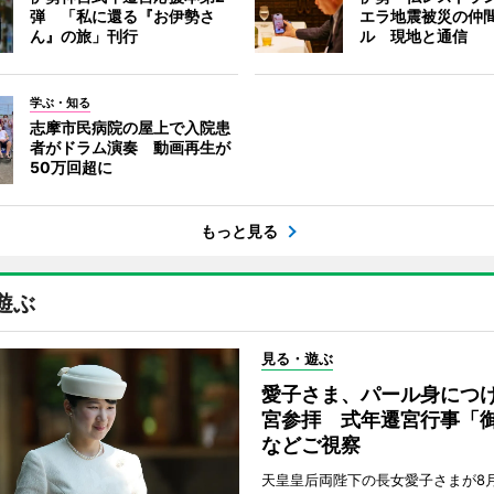
弾 「私に還る『お伊勢さ
エラ地震被災の仲
ん』の旅」刊行
ル 現地と通信
学ぶ・知る
志摩市民病院の屋上で入院患
者がドラム演奏 動画再生が
50万回超に
もっと見る
遊ぶ
見る・遊ぶ
愛子さま、パール身につ
宮参拝 式年遷宮行事「
などご視察
天皇皇后両陛下の長女愛子さまが8月