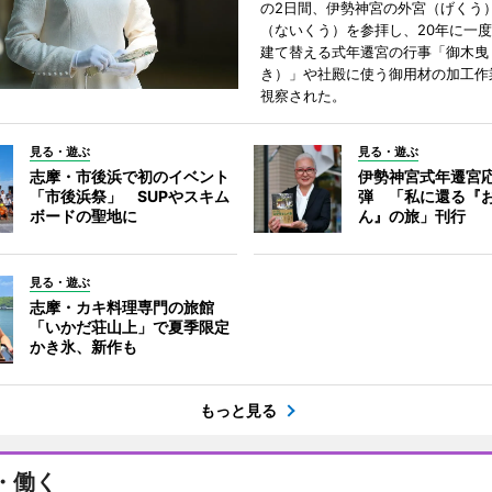
の2日間、伊勢神宮の外宮（げくう
（ないくう）を参拝し、20年に一
建て替える式年遷宮の行事「御木曳
き）」や社殿に使う御用材の加工作
視察された。
見る・遊ぶ
見る・遊ぶ
志摩・市後浜で初のイベント
伊勢神宮式年遷宮
「市後浜祭」 SUPやスキム
弾 「私に還る『
ボードの聖地に
ん』の旅」刊行
見る・遊ぶ
志摩・カキ料理専門の旅館
「いかだ荘山上」で夏季限定
かき氷、新作も
もっと見る
・働く