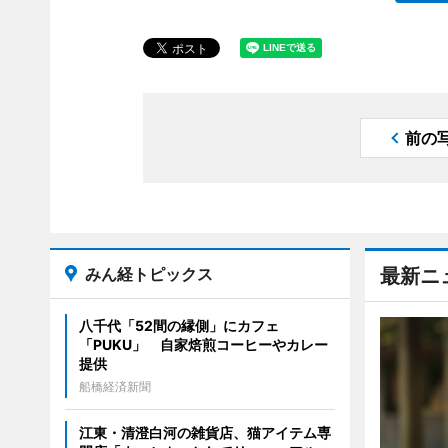
前の
みん経トピックス
最新ニ
八千代「52間の縁側」にカフェ
「PUKU」 自家焙煎コーヒーやカレー
提供
船橋経済新聞
江東・清澄白河の雑貨店、猫アイテム専