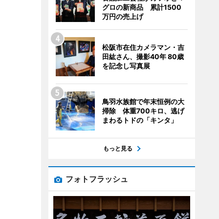
グロの新商品 累計1500
万円の売上げ
松阪市在住カメラマン・吉
田紘さん、撮影40年 80歳
を記念し写真展
鳥羽水族館で年末恒例の大
掃除 体重700キロ、逃げ
まわるトドの「キンタ」
もっと見る
フォトフラッシュ