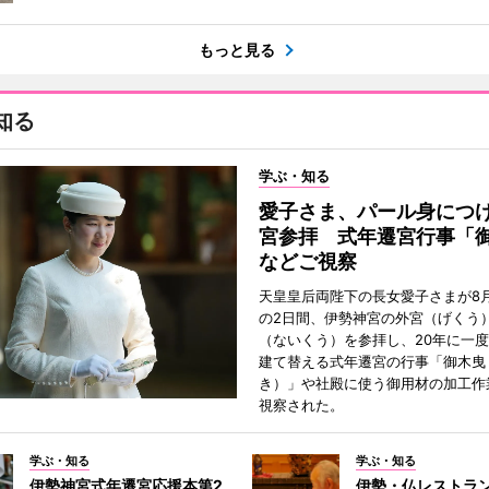
もっと見る
知る
学ぶ・知る
愛子さま、パール身につ
宮参拝 式年遷宮行事「
などご視察
天皇皇后両陛下の長女愛子さまが8月
の2日間、伊勢神宮の外宮（げくう
（ないくう）を参拝し、20年に一
建て替える式年遷宮の行事「御木曳
き）」や社殿に使う御用材の加工作
視察された。
学ぶ・知る
学ぶ・知る
伊勢神宮式年遷宮応援本第2
伊勢・仏レストラ