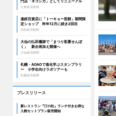
門店「ネコシカ」としてリニューアル
江東経済新聞
遠鉄百貨店に「トーキョー煎餅」期間限
定ショップ 昨年12月に続き2回目
浜松経済新聞
大仙の払田柵跡で「まつり彩夏せんぼ
く」 新企画加え開催へ
大仙経済新聞
札幌・AOAOで進化学ぶスタンプラリ
ー 小学生向けラボツアーも
札幌経済新聞
プレスリリース
新レストラン『汀の杜』ランチ付きお得な
入館セットプラン販売開始