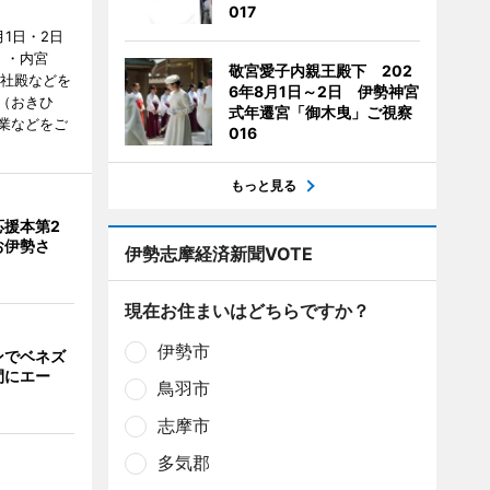
017
1日・2日
）・内宮
敬宮愛子内親王殿下 202
度社殿などを
6年8月1日～2日 伊勢神宮
（おきひ
式年遷宮「御木曳」ご視察
業などをご
016
もっと見る
応援本第2
お伊勢さ
伊勢志摩経済新聞VOTE
現在お住まいはどちらですか？
伊勢市
ンでベネズ
間にエー
鳥羽市
志摩市
多気郡