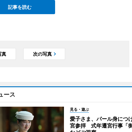
記事を読む
写真
次の写真
ュース
見る・遊ぶ
愛子さま、パール身につ
宮参拝 式年遷宮行事「