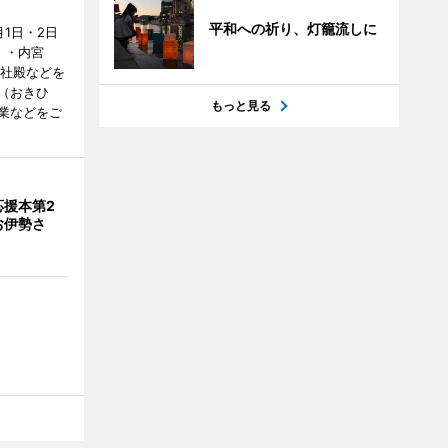
平和への祈り、灯籠流しに
1日・2日
）・内宮
度社殿などを
（おきひ
もっと見る
業などをご
応援本第2
お伊勢さ