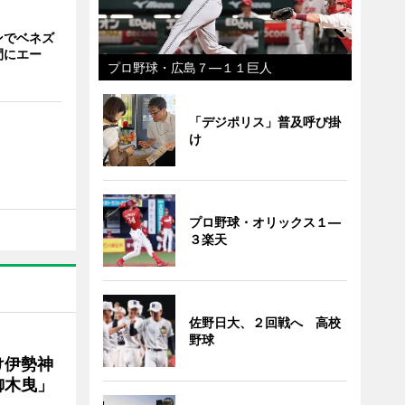
ンでベネズ
間にエー
プロ野球・広島７―１１巨人
「デジポリス」普及呼び掛
け
プロ野球・オリックス１―
３楽天
佐野日大、２回戦へ 高校
野球
け伊勢神
御木曳」