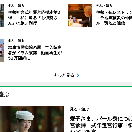
学ぶ・知る
学ぶ・知る
伊勢神宮式年遷宮応援本第2
伊勢・仏レストラ
弾 「私に還る『お伊勢さ
エラ地震被災の仲
ん』の旅」刊行
ル 現地と通信
学ぶ・知る
志摩市民病院の屋上で入院患
者がドラム演奏 動画再生が
50万回超に
もっと見る
遊ぶ
見る・遊ぶ
愛子さま、パール身につ
宮参拝 式年遷宮行事「