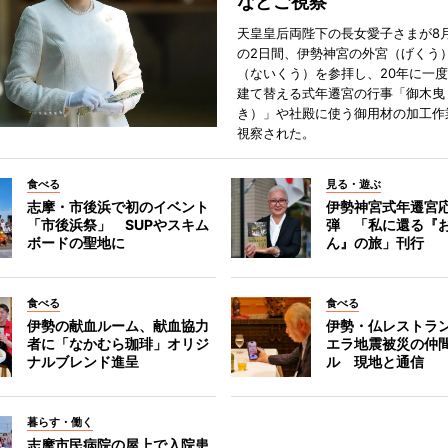
などご視察
天皇皇后両陛下の長女愛子さまが8月
の2日間、伊勢神宮の外宮（げくう
（ないくう）を参拝し、20年に一
建て替える式年遷宮の行事「御木曳
き）」や社殿に使う御用材の加工作
視察された。
食べる
見る・遊ぶ
志摩・市後浜で初のイベント
伊勢神宮式年遷宮
「市後浜祭」 SUPやスキム
弾 「私に還る『
ボードの聖地に
ん』の旅」刊行
食べる
食べる
伊勢の献血ルーム、献血協力
伊勢・仏レストラ
者に「なかむら珈琲」オリジ
エラ地震被災の仲
ナルブレンド進呈
ル 現地と通信
暮らす・働く
志摩市民病院の屋上で入院患