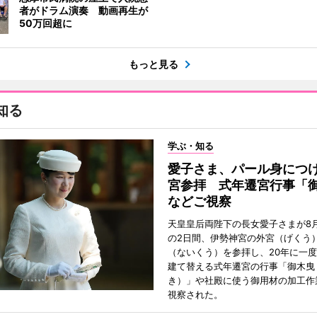
者がドラム演奏 動画再生が
50万回超に
もっと見る
知る
学ぶ・知る
愛子さま、パール身につ
宮参拝 式年遷宮行事「
などご視察
天皇皇后両陛下の長女愛子さまが8月
の2日間、伊勢神宮の外宮（げくう
（ないくう）を参拝し、20年に一
建て替える式年遷宮の行事「御木曳
き）」や社殿に使う御用材の加工作
視察された。