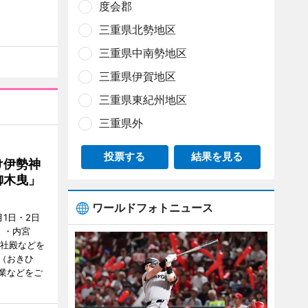
度会郡
三重県北勢地区
三重県中南勢地区
三重県伊賀地区
三重県東紀州地区
三重県外
投票する
結果を見る
け伊勢神
御木曳」
ワールドフォトニュース
1日・2日
）・内宮
度社殿などを
（おきひ
業などをご