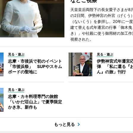
などご視察
天皇皇后両陛下の長女愛子さまが8月
の2日間、伊勢神宮の外宮（げくう
（ないくう）を参拝し、20年に一
建て替える式年遷宮の行事「御木曳
き）」や社殿に使う御用材の加工作
視察された。
見る・遊ぶ
見る・遊ぶ
志摩・市後浜で初のイベント
伊勢神宮式年遷宮
「市後浜祭」 SUPやスキム
弾 「私に還る『
ボードの聖地に
ん』の旅」刊行
見る・遊ぶ
志摩・カキ料理専門の旅館
「いかだ荘山上」で夏季限定
かき氷、新作も
もっと見る