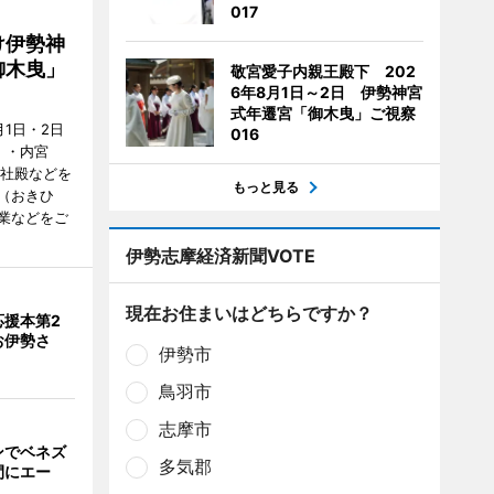
017
け伊勢神
御木曳」
敬宮愛子内親王殿下 202
6年8月1日～2日 伊勢神宮
式年遷宮「御木曳」ご視察
1日・2日
016
）・内宮
度社殿などを
もっと見る
（おきひ
業などをご
伊勢志摩経済新聞VOTE
現在お住まいはどちらですか？
応援本第2
お伊勢さ
伊勢市
鳥羽市
志摩市
ンでベネズ
多気郡
間にエー