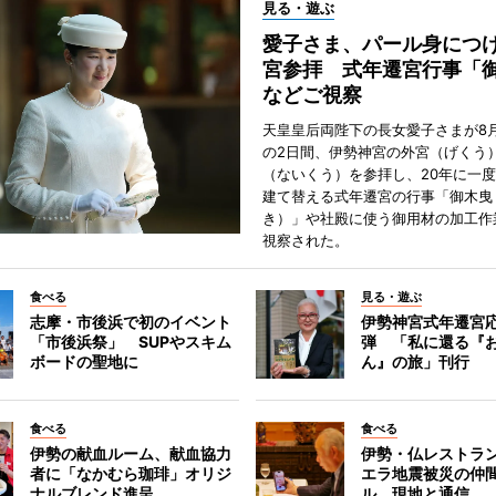
見る・遊ぶ
愛子さま、パール身につ
宮参拝 式年遷宮行事「
などご視察
天皇皇后両陛下の長女愛子さまが8月
の2日間、伊勢神宮の外宮（げくう
（ないくう）を参拝し、20年に一
建て替える式年遷宮の行事「御木曳
き）」や社殿に使う御用材の加工作
視察された。
食べる
見る・遊ぶ
志摩・市後浜で初のイベント
伊勢神宮式年遷宮
「市後浜祭」 SUPやスキム
弾 「私に還る『
ボードの聖地に
ん』の旅」刊行
食べる
食べる
伊勢の献血ルーム、献血協力
伊勢・仏レストラ
者に「なかむら珈琲」オリジ
エラ地震被災の仲
ナルブレンド進呈
ル 現地と通信