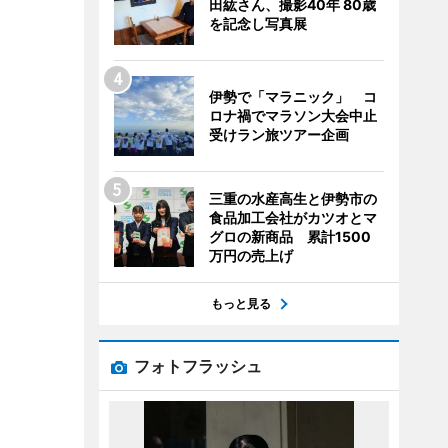
田紘さん、撮影40年 80歳
を記念し写真展
伊勢で「マラニック」 コ
ロナ禍でマラソン大会中止
受けラン旅ツアー企画
三重の水産高生と伊勢市の
食品加工会社がカツオとマ
グロの新商品 累計1500
万円の売上げ
もっと見る
フォトフラッシュ