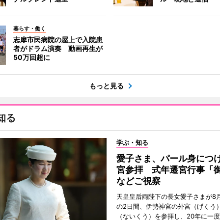
暮らす・働く
志摩市民病院の屋上で入院患
者がドラム演奏 動画再生が
50万回超に
もっと見る
知る
学ぶ・知る
愛子さま、パール身につ
宮参拝 式年遷宮行事「
などご視察
天皇皇后両陛下の長女愛子さまが8月
の2日間、伊勢神宮の外宮（げくう
（ないくう）を参拝し、20年に一