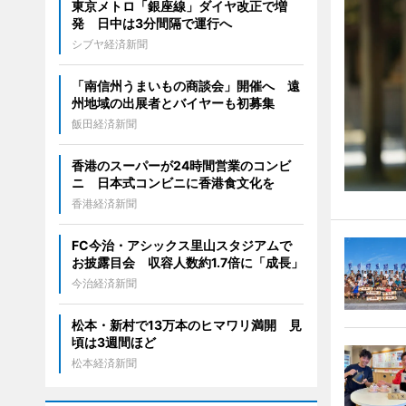
東京メトロ「銀座線」ダイヤ改正で増
発 日中は3分間隔で運行へ
シブヤ経済新聞
「南信州うまいもの商談会」開催へ 遠
州地域の出展者とバイヤーも初募集
飯田経済新聞
香港のスーパーが24時間営業のコンビ
ニ 日本式コンビニに香港食文化を
香港経済新聞
FC今治・アシックス里山スタジアムで
お披露目会 収容人数約1.7倍に「成長」
今治経済新聞
松本・新村で13万本のヒマワリ満開 見
頃は3週間ほど
松本経済新聞