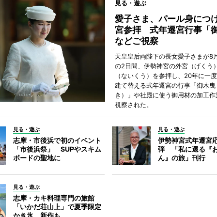
見る・遊ぶ
愛子さま、パール身につ
宮参拝 式年遷宮行事「
などご視察
天皇皇后両陛下の長女愛子さまが8月
の2日間、伊勢神宮の外宮（げくう
（ないくう）を参拝し、20年に一
建て替える式年遷宮の行事「御木曳
き）」や社殿に使う御用材の加工作
視察された。
見る・遊ぶ
見る・遊ぶ
志摩・市後浜で初のイベント
伊勢神宮式年遷宮
「市後浜祭」 SUPやスキム
弾 「私に還る『
ボードの聖地に
ん』の旅」刊行
見る・遊ぶ
志摩・カキ料理専門の旅館
「いかだ荘山上」で夏季限定
かき氷、新作も