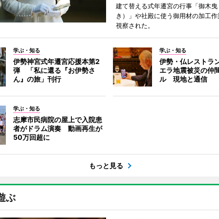
建て替える式年遷宮の行事「御木曳
き）」や社殿に使う御用材の加工作
視察された。
学ぶ・知る
学ぶ・知る
伊勢神宮式年遷宮応援本第2
伊勢・仏レストラ
弾 「私に還る『お伊勢さ
エラ地震被災の仲
ん』の旅」刊行
ル 現地と通信
学ぶ・知る
志摩市民病院の屋上で入院患
者がドラム演奏 動画再生が
50万回超に
もっと見る
遊ぶ