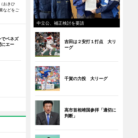
（おきひ
業などをご
中立公、補正検討を要請
ンでベネズ
吉田は２安打１打点 大リ
間にエー
ーグ
千賀の力投 大リーグ
高市首相靖国参拝「適切に
判断」