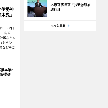
木原官房長官「拉致は現在
け伊勢神
進行形」
御木曳」
もっと見る
1日・2日
）・内宮
度社殿などを
（おきひ
業などをご
応援本第2
お伊勢さ