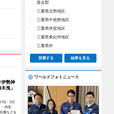
度会郡
三重県北勢地区
三重県中南勢地区
三重県伊賀地区
三重県東紀州地区
三重県外
投票する
結果を見る
ワールドフォトニュース
け伊勢神
御木曳」
1日・2日
）・内宮
度社殿などを