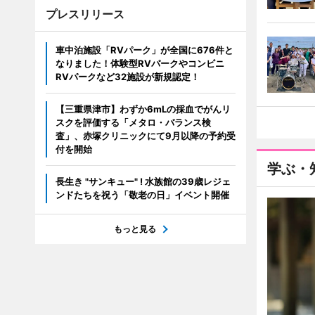
プレスリリース
車中泊施設「RVパーク」が全国に676件と
なりました！体験型RVパークやコンビニ
RVパークなど32施設が新規認定！
【三重県津市】わずか6mLの採血でがんリ
スクを評価する「メタロ・バランス検
査」、赤塚クリニックにて9月以降の予約受
付を開始
学ぶ・
長生き "サンキュー" ! 水族館の39歳レジェ
ンドたちを祝う「敬老の日」イベント開催
もっと見る