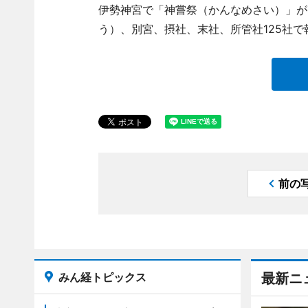
伊勢神宮で「神嘗祭（かんなめさい）」が1
う）、別宮、摂社、末社、所管社125社
前の
みん経トピックス
最新ニ