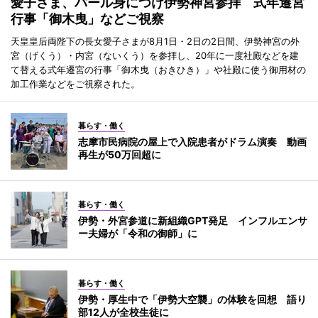
愛子さま、パール身につけ伊勢神宮参拝 式年遷宮
行事「御木曳」などご視察
天皇皇后両陛下の長女愛子さまが8月1日・2日の2日間、伊勢神宮の外
宮（げくう）・内宮（ないくう）を参拝し、20年に一度社殿などを建
て替える式年遷宮の行事「御木曳（おきひき）」や社殿に使う御用材の
加工作業などをご視察された。
暮らす・働く
志摩市民病院の屋上で入院患者がドラム演奏 動画
再生が50万回超に
暮らす・働く
伊勢・外宮参道に新組織GPT発足 インフルエンサ
ー夫婦が「令和の御師」に
暮らす・働く
伊勢・厚生中で「伊勢大空襲」の体験を回想 語り
部12人が全校生徒に