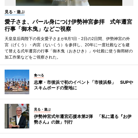
見る・遊ぶ
愛子さま、パール身につけ伊勢神宮参拝 式年遷宮
行事「御木曳」などご視察
天皇皇后両陛下の長女愛子さまが8月1日・2日の2日間、伊勢神宮の外
宮（げくう）・内宮（ないくう）を参拝し、20年に一度社殿などを建
て替える式年遷宮の行事「御木曳（おきひき）」や社殿に使う御用材の
加工作業などをご視察された。
食べる
志摩・市後浜で初のイベント「市後浜祭」 SUPや
スキムボードの聖地に
見る・遊ぶ
伊勢神宮式年遷宮応援本第2弾 「私に還る『お伊
勢さん』の旅」刊行