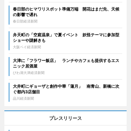
春日部のヒマワリスポット準備万端 開花はまだ先、天候
の影響で遅れ
春日部経済新聞
弁天町の「空庭温泉」で夏イベント 妖怪テーマに参加型
ショーや謎解きも
大阪ベイ経済新聞
大津に「フラワー飯店」 ランチやカフェも提供するエス
ニック居酒屋
びわ湖大津経済新聞
大井町にギョーザと創作中華「蓮月」 南青山、新橋に次
ぐ都内3店舗目
品川経済新聞
プレスリリース