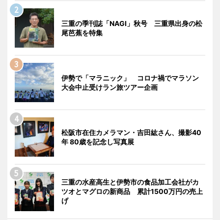
三重の季刊誌「NAGI」秋号 三重県出身の松
尾芭蕉を特集
伊勢で「マラニック」 コロナ禍でマラソン
大会中止受けラン旅ツアー企画
松阪市在住カメラマン・吉田紘さん、撮影40
年 80歳を記念し写真展
三重の水産高生と伊勢市の食品加工会社がカ
ツオとマグロの新商品 累計1500万円の売上
げ