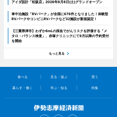
アイダ設計「松阪店」2026年8月8日(土)グランドオープン
車中泊施設「RVパーク」が全国に676件となりました！体験型
RVパークやコンビニRVパークなど32施設が新規認定！
【三重県津市】わずか6mLの採血でがんリスクを評価する「メ
タロ・バランス検査」、赤塚クリニックにて9月以降の予約受付
を開始
もっと見る
食べる
見る・遊ぶ
買う
暮らす・働く
学ぶ・知る
特集