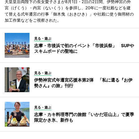
天皇皇后両陛下の長女愛子さまが8月1日・2日の2日間、伊勢神宮の外
宮（げくう）・内宮（ないくう）を参拝し、20年に一度社殿などを建
て替える式年遷宮の行事「御木曳（おきひき）」や社殿に使う御用材の
加工作業などをご視察された。
見る・遊ぶ
志摩・市後浜で初のイベント「市後浜祭」 SUPや
スキムボードの聖地に
見る・遊ぶ
伊勢神宮式年遷宮応援本第2弾 「私に還る『お伊
勢さん』の旅」刊行
見る・遊ぶ
志摩・カキ料理専門の旅館「いかだ荘山上」で夏季
限定かき氷、新作も