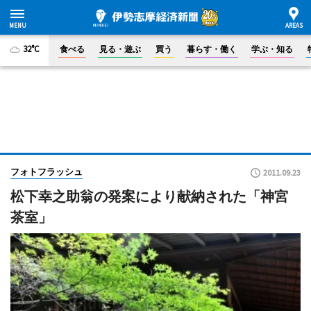
32°C
食べる
見る・遊ぶ
買う
暮らす・働く
学ぶ・知る
フォトフラッシュ
2011.09.23
松下幸之助翁の発案により献納された「神宮
茶室」