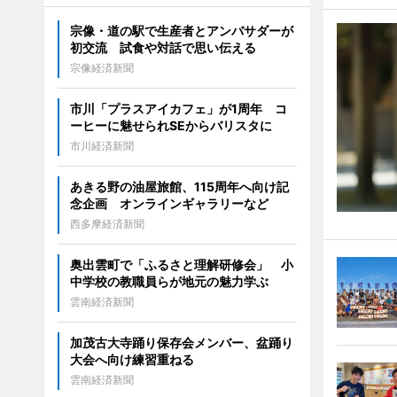
宗像・道の駅で生産者とアンバサダーが
初交流 試食や対話で思い伝える
宗像経済新聞
市川「プラスアイカフェ」が1周年 コ
ーヒーに魅せられSEからバリスタに
市川経済新聞
あきる野の油屋旅館、115周年へ向け記
念企画 オンラインギャラリーなど
西多摩経済新聞
奥出雲町で「ふるさと理解研修会」 小
中学校の教職員らが地元の魅力学ぶ
雲南経済新聞
加茂古大寺踊り保存会メンバー、盆踊り
大会へ向け練習重ねる
雲南経済新聞