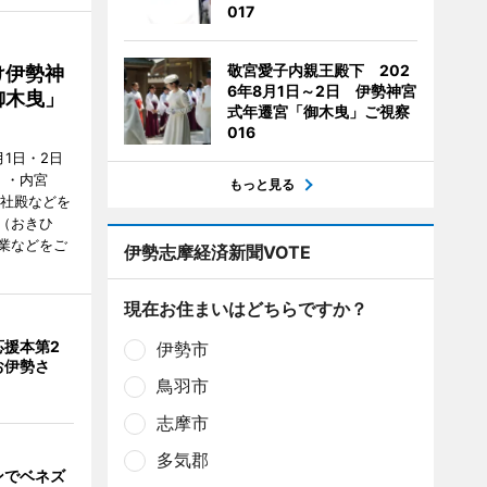
017
敬宮愛子内親王殿下 202
け伊勢神
6年8月1日～2日 伊勢神宮
御木曳」
式年遷宮「御木曳」ご視察
016
1日・2日
）・内宮
もっと見る
度社殿などを
（おきひ
業などをご
伊勢志摩経済新聞VOTE
現在お住まいはどちらですか？
応援本第2
伊勢市
お伊勢さ
鳥羽市
志摩市
多気郡
ンでベネズ