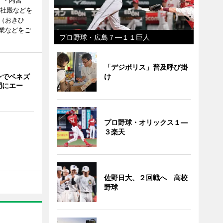
）・内宮
度社殿などを
（おきひ
業などをご
プロ野球・広島７―１１巨人
「デジポリス」普及呼び掛
ンでベネズ
け
間にエー
プロ野球・オリックス１―
３楽天
佐野日大、２回戦へ 高校
野球