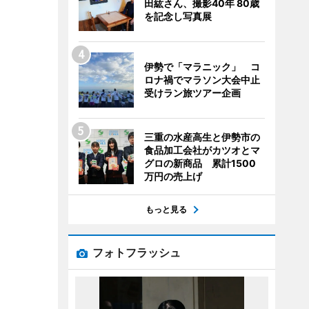
田紘さん、撮影40年 80歳
を記念し写真展
伊勢で「マラニック」 コ
ロナ禍でマラソン大会中止
受けラン旅ツアー企画
三重の水産高生と伊勢市の
食品加工会社がカツオとマ
グロの新商品 累計1500
万円の売上げ
もっと見る
フォトフラッシュ