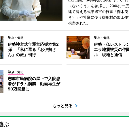
の2日間、伊勢神宮の外宮（げくう
（ないくう）を参拝し、20年に一
建て替える式年遷宮の行事「御木曳
き）」や社殿に使う御用材の加工作
視察された。
学ぶ・知る
学ぶ・知る
伊勢神宮式年遷宮応援本第2
伊勢・仏レストラ
弾 「私に還る『お伊勢さ
エラ地震被災の仲
ん』の旅」刊行
ル 現地と通信
学ぶ・知る
志摩市民病院の屋上で入院患
者がドラム演奏 動画再生が
50万回超に
もっと見る
遊ぶ