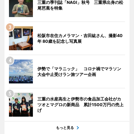
三重の季刊誌「NAGI」秋号 三重県出身の松
尾芭蕉を特集
松阪市在住カメラマン・吉田紘さん、撮影40
年 80歳を記念し写真展
伊勢で「マラニック」 コロナ禍でマラソン
大会中止受けラン旅ツアー企画
三重の水産高生と伊勢市の食品加工会社がカ
ツオとマグロの新商品 累計1500万円の売上
げ
もっと見る