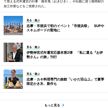
て替える式年遷宮の行事「御木曳（おきひき）」や社殿に使う御用材の
加工作業などをご視察された。
見る・遊ぶ
志摩・市後浜で初のイベント「市後浜祭」 SUPや
スキムボードの聖地に
見る・遊ぶ
伊勢神宮式年遷宮応援本第2弾 「私に還る『お伊
勢さん』の旅」刊行
見る・遊ぶ
志摩・カキ料理専門の旅館「いかだ荘山上」で夏季
限定かき氷、新作も
もっと見る