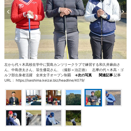
左から代々木高校在学中に賢島カンツリークラブで練習する和久井麻由さ
ん、中島啓太さん、笹生優花さん、（撮影＝泊正徳） 志摩の代々木高・ゴ
ルフ部出身者活躍 全米女子オープン制覇
→次の写真
関連記事
記事
URL： https://iseshima.keizai.biz/headline/4079/