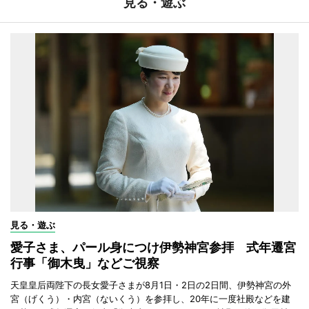
見る・遊ぶ
見る・遊ぶ
愛子さま、パール身につけ伊勢神宮参拝 式年遷宮
行事「御木曳」などご視察
天皇皇后両陛下の長女愛子さまが8月1日・2日の2日間、伊勢神宮の外
宮（げくう）・内宮（ないくう）を参拝し、20年に一度社殿などを建