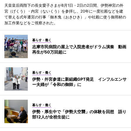
天皇皇后両陛下の長女愛子さまが8月1日・2日の2日間、伊勢神宮の外
宮（げくう）・内宮（ないくう）を参拝し、20年に一度社殿などを建
て替える式年遷宮の行事「御木曳（おきひき）」や社殿に使う御用材の
加工作業などをご視察された。
暮らす・働く
志摩市民病院の屋上で入院患者がドラム演奏 動画
再生が50万回超に
暮らす・働く
伊勢・外宮参道に新組織GPT発足 インフルエンサ
ー夫婦が「令和の御師」に
暮らす・働く
伊勢・厚生中で「伊勢大空襲」の体験を回想 語り
部12人が全校生徒に