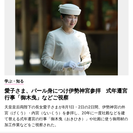
学ぶ・知る
愛子さま、パール身につけ伊勢神宮参拝 式年遷宮
行事「御木曳」などご視察
天皇皇后両陛下の長女愛子さまが8月1日・2日の2日間、伊勢神宮の外
宮（げくう）・内宮（ないくう）を参拝し、20年に一度社殿などを建
て替える式年遷宮の行事「御木曳（おきひき）」や社殿に使う御用材の
加工作業などをご視察された。