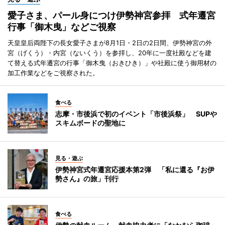
愛子さま、パール身につけ伊勢神宮参拝 式年遷宮
行事「御木曳」などご視察
天皇皇后両陛下の長女愛子さまが8月1日・2日の2日間、伊勢神宮の外
宮（げくう）・内宮（ないくう）を参拝し、20年に一度社殿などを建
て替える式年遷宮の行事「御木曳（おきひき）」や社殿に使う御用材の
加工作業などをご視察された。
食べる
志摩・市後浜で初のイベント「市後浜祭」 SUPや
スキムボードの聖地に
見る・遊ぶ
伊勢神宮式年遷宮応援本第2弾 「私に還る『お伊
勢さん』の旅」刊行
食べる