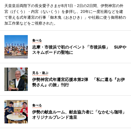
天皇皇后両陛下の長女愛子さまが8月1日・2日の2日間、伊勢神宮の外
宮（げくう）・内宮（ないくう）を参拝し、20年に一度社殿などを建
て替える式年遷宮の行事「御木曳（おきひき）」や社殿に使う御用材の
加工作業などをご視察された。
食べる
志摩・市後浜で初のイベント「市後浜祭」 SUPや
スキムボードの聖地に
見る・遊ぶ
伊勢神宮式年遷宮応援本第2弾 「私に還る『お伊
勢さん』の旅」刊行
食べる
伊勢の献血ルーム、献血協力者に「なかむら珈琲」
オリジナルブレンド進呈