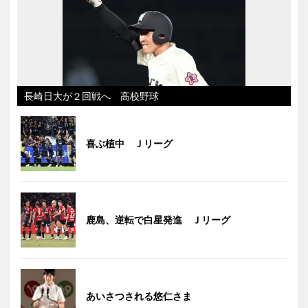
長崎日大が２回戦へ 高校野球
喜ぶ植中 Ｊリーグ
鹿島、逆転で白星発進 Ｊリーグ
あいさつされる悠仁さま