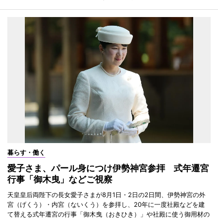
暮らす・働く
愛子さま、パール身につけ伊勢神宮参拝 式年遷宮
行事「御木曳」などご視察
天皇皇后両陛下の長女愛子さまが8月1日・2日の2日間、伊勢神宮の外
宮（げくう）・内宮（ないくう）を参拝し、20年に一度社殿などを建
て替える式年遷宮の行事「御木曳（おきひき）」や社殿に使う御用材の