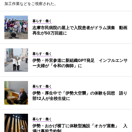
加工作業などをご視察された。
暮らす・働く
志摩市民病院の屋上で入院患者がドラム演奏 動画
再生が50万回超に
暮らす・働く
伊勢・外宮参道に新組織GPT発足 インフルエンサ
ー夫婦が「令和の御師」に
暮らす・働く
伊勢・厚生中で「伊勢大空襲」の体験を回想 語り
部12人が全校生徒に
暮らす・働く
伊勢・おかげ横丁に体験型施設「オカゲ屋敷」 入
場は事前予約制