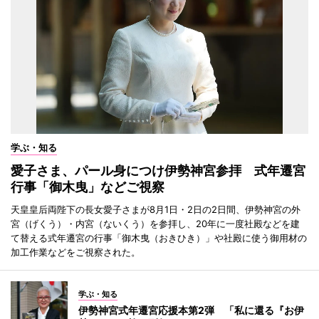
学ぶ・知る
愛子さま、パール身につけ伊勢神宮参拝 式年遷宮
行事「御木曳」などご視察
天皇皇后両陛下の長女愛子さまが8月1日・2日の2日間、伊勢神宮の外
宮（げくう）・内宮（ないくう）を参拝し、20年に一度社殿などを建
て替える式年遷宮の行事「御木曳（おきひき）」や社殿に使う御用材の
加工作業などをご視察された。
学ぶ・知る
伊勢神宮式年遷宮応援本第2弾 「私に還る『お伊