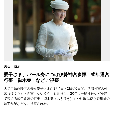
見る・遊ぶ
愛子さま、パール身につけ伊勢神宮参拝 式年遷宮
行事「御木曳」などご視察
天皇皇后両陛下の長女愛子さまが8月1日・2日の2日間、伊勢神宮の外
宮（げくう）・内宮（ないくう）を参拝し、20年に一度社殿などを建
て替える式年遷宮の行事「御木曳（おきひき）」や社殿に使う御用材の
加工作業などをご視察された。