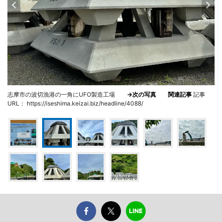
志摩市の波切漁港の一角にUFO製造工場
→次の写真
関連記事
記事
URL： https://iseshima.keizai.biz/headline/4088/