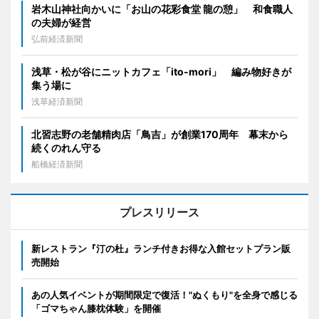
岩木山神社向かいに「お山の花彩食堂 龍の憩」 和食職人
の夫婦が経営
弘前経済新聞
浅草・松が谷にニットカフェ「ito-mori」 編み物好きが
集う場に
浅草経済新聞
北習志野の老舗精肉店「鳥吉」が創業170周年 幕末から
続くのれん守る
船橋経済新聞
プレスリリース
新レストラン『汀の杜』ランチ付きお得な入館セットプラン販
売開始
あの人気イベントが期間限定で復活！"ぬくもり"を全身で感じる
「ゴマちゃん膝枕体験」を開催